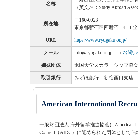
名称
（英文名：Study Abroad Assoc
〒160-0023
所在地
東京都新宿区西新宿1-4-11 
URL
https://www.ryugaku.or.jp/
メール
info@ryugaku.or.jp （
お問い
姉妹団体
米国大学スカラーシップ協
取引銀行
みずほ銀行 新宿西口支店
American International Rec
一般財団法人 海外留学推進協会はAmerican Internati
Council（AIRC）に認められた団体とし