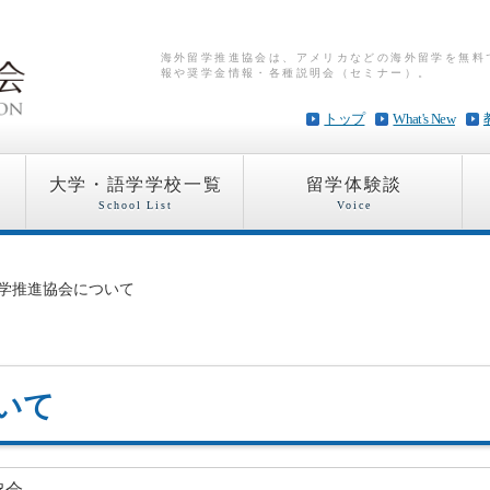
海外留学推進協会は、アメリカなどの海外留学を無料
報や奨学金情報・各種説明会（セミナー）。
トップ
What's New
大学・語学学校一覧
留学体験談
School List
Voice
留学推進協会について
いて
協会