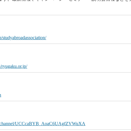
/studyabroadassociation/
ryugaku.or.jp/
n
com/channel/UCCcaBYB_AoaC6UAgfZVWuXA