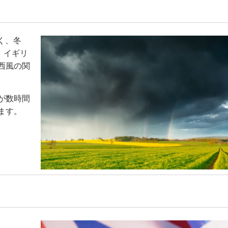
く、冬
。イギリ
西風の関
が数時間
ます。