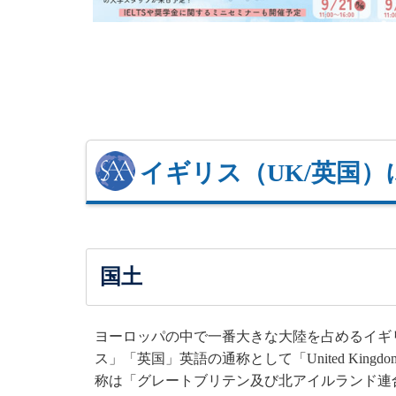
イギリス（UK/英国）
国土
ヨーロッパの中で一番大きな大陸を占めるイギ
ス」「英国」英語の通称として「United Kin
称は「グレートブリテン及び北アイルランド連合王国」（Th