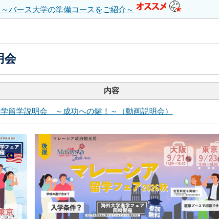
～バース大学の準備コースをご紹介～
明会
内容
語学留学説明会 ～成功への鍵！～（動画説明会）