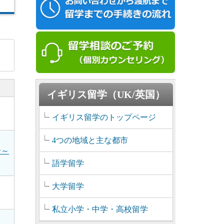
イギリス留学（UK/英国）
イギリス留学のトップページ
4つの地域と主な都市
介～
語学留学
大学留学
私立小学・中学・高校留学