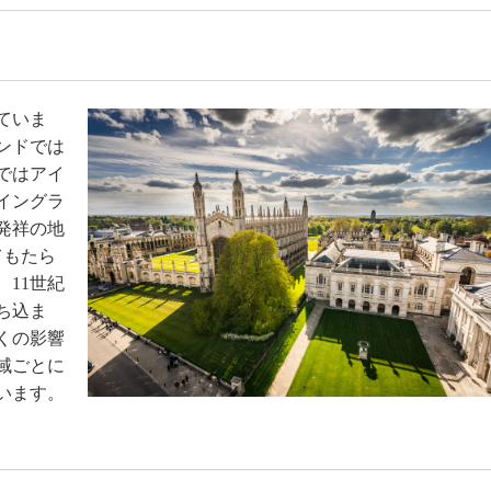
ていま
ンドでは
ではアイ
イングラ
発祥の地
てもたら
11世紀
ち込ま
くの影響
域ごとに
います。