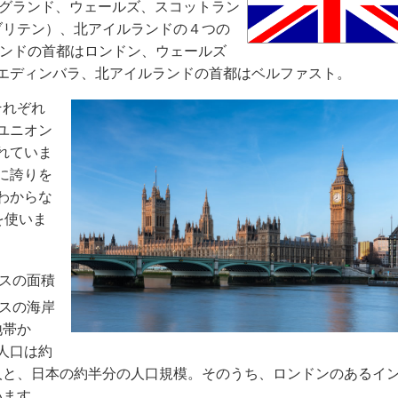
イギリスは、イングランド、ウェールズ、スコットラン
ブリテン）、北アイルランドの４つの
グランドの首都はロンドン、ウェールズ
エディンバラ、北アイルランドの首都はベルファスト。
それぞれ
ユニオン
れていま
に誇りを
わからな
を使いま
スの面積
リスの海岸
地帯か
人口は約
4万人と、日本の約半分の人口規模。そのうち、ロンドンのあるイ
います。