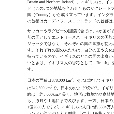
Britain and Northern Ireland）。
ド（この3つの地域を合わせたものがグレート
国（Country）から成り立っています。イン
の首都はカーディフ、スコットランドの首都は
サッカーやラグビーの国際試合では、4か国が
別の国としてエントリーされ、イギリスの国旗
ジャックではなく、それぞれの国の国旗が使わ
す。それぞれの国の人たちは、自分の国や文化
持っているので、イギリスのどこの国の出身か
いときは、イギリス人の総称として「British」
す。
2
日本の面積は378,000 km
。それに対してイギリ
2
は242,500 km
で、日本のおよそ3分の2。イギ
線は、約8,000kmと長く、地形は牧草地や森林
ら、原野や山地にまで及びます。一方、日本の
1億2680人ですが、イギリスの人口は約660
ランドが約5430万人と8割以上の人口を抱えて