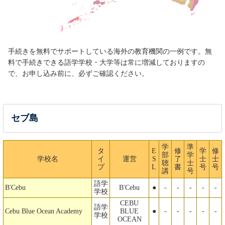
手続きを無料でサポートしている海外の教育機関の一例です。無
料で手続きできる語学学校・大学等は常に増減しておりますの
で、お申し込み前に、必ずご確認ください。
セブ島
学
準
タ
E
修
学
修
部
学
学校名
イ
運営
S
了
士
士
聴
士
プ
L
書
号
号
講
号
語学
B'Cebu
B'Cebu
●
-
-
-
-
-
学校
CEBU
語学
Cebu Blue Ocean Academy
BLUE
●
-
-
-
-
-
学校
OCEAN