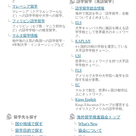
ど
語学留学（英語留学）
マレーシア留学
語学留学総合情報
マレーシア（クアラルンプールな
海外で英語を学ぶ「語学留学」全般
ど）への語学学校や大学への留学。
についてまとめました。
フィリピン語学留学
ELS
フィリピン（セブ島・マニラ郊外な
大学キャンパス内に施設を構える語
ど）の語学学校への格安留学。
学学校として世界最大のネットワー
マルタ留学情報
ク。
地中海の人気の島国への語学留学・
KAPLAN
4年制大学・インターンシップなど
4ヶ国約20校の学校を運営している
大手語学学校チェーン。
LSI
世界中にネットワークを持つ大手語
学学校チェーン。
FLS
アメリカで大学や大学院へ進学を目
指す生徒が多数。
EC
マルタで創立、世界6ヶ国20都市以
上にネットワーク。
Kings English
Kings Educationグループが運営する
イギリスとアメリカの語学学校。
留学先を探す
海外留学推進協会トップ
国や地域で探す
What's New
留学目的で探す
協会について