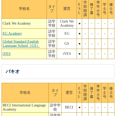
学
準
E
修
学
修
タイ
部
学
学校名
運営
S
了
士
士
プ
聴
士
L
書
号
号
講
号
語学
Clark We
Clark We Academy
●
-
-
-
-
-
学校
Academy
語学
EG Academy
EG
●
-
-
-
-
-
学校
Global Standard English
語学
GS
●
-
-
-
-
-
Language School（GS）
学校
語学
iYES
iYES
●
-
-
-
-
-
学校
バキオ
学
準
E
修
学
修
タイ
部
学
学校名
運営
S
了
士
士
プ
聴
士
L
書
号
号
講
号
BECI International Language
語学学
BECI
●
-
-
-
-
-
Academy
校
語学学