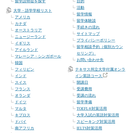
留学説明会を探す
目的
活動
大学・語学学校リスト
留学情報
アメリカ
留学体験談
カナダ
手続きの流れ
オーストラリア
サイトマップ
ニュージーランド
プライバシーポリシー
イギリス
留学相談予約（個別カウン
アイルランド
セリング）
マレーシア・シンガポール
お問い合わせ先
韓国
フィリピン
テキサス州立大学付属オンラ
インド
イン英語コース
スイス
開講日
フランス
受講費用
オランダ
受講の流れ
ドイツ
留学準備
マルタ
TOEFL®対策活用
キプロス
大学入試の英語対策活用
ドバイ
スピーキング対策活用
南アフリカ
IELTS対策活用