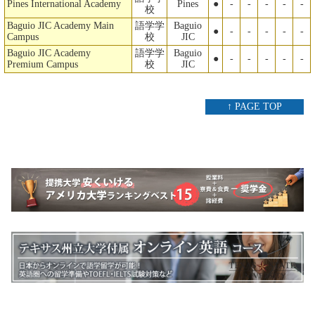
Pines International Academy
Pines
●
-
-
-
-
-
校
Baguio JIC Academy Main
語学学
Baguio
●
-
-
-
-
-
Campus
校
JIC
Baguio JIC Academy
語学学
Baguio
●
-
-
-
-
-
Premium Campus
校
JIC
↑ PAGE TOP