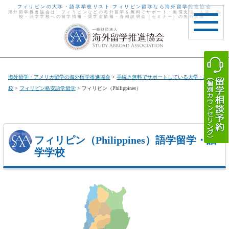
フィリピンの大学・語学学校リスト フィリピン留学なら海外留学推進協会
海外留学推進協会は、フィリピンなどの海外留学を無料でサポート・無償支援。大学・高
校・語学学校への留学情報・奨学金情報・各種説明会（セミナー）の無料実施。
toggle
navigat
海外留学・アメリカ留学の海外留学推進協会
>
手続き無料でサポートしている大学・語学学
校
>
フィリピン格安語学留学
> フィリピン（Philippines）
フィリピン
（Philippines）
語学留学・語
学学校