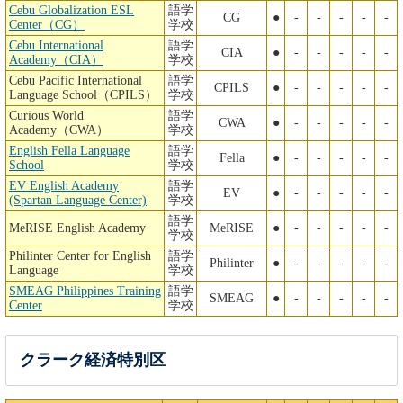
Cebu Globalization ESL
語学
CG
●
-
-
-
-
-
Center（CG）
学校
Cebu International
語学
CIA
●
-
-
-
-
-
Academy（CIA）
学校
Cebu Pacific International
語学
CPILS
●
-
-
-
-
-
Language School（CPILS）
学校
Curious World
語学
CWA
●
-
-
-
-
-
Academy（CWA）
学校
English Fella Language
語学
Fella
●
-
-
-
-
-
School
学校
EV English Academy
語学
EV
●
-
-
-
-
-
(Spartan Language Center)
学校
語学
MeRISE English Academy
MeRISE
●
-
-
-
-
-
学校
Philinter Center for English
語学
Philinter
●
-
-
-
-
-
Language
学校
SMEAG Philippines Training
語学
SMEAG
●
-
-
-
-
-
Center
学校
クラーク経済特別区