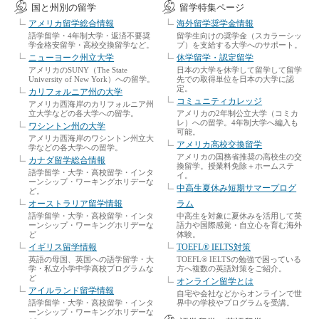
国と州別の留学
留学特集ページ
アメリカ留学総合情報
海外留学奨学金情報
語学留学・4年制大学・返済不要奨
留学生向けの奨学金（スカラーシッ
学金格安留学・高校交換留学など。
プ）を支給する大学へのサポート。
ニューヨーク州立大学
休学留学・認定留学
アメリカのSUNY（The State
日本の大学を休学して留学して留学
University of New York）への留学。
先での取得単位を日本の大学に認
定。
カリフォルニア州の大学
コミュニティカレッジ
アメリカ西海岸のカリフォルニア州
立大学などの各大学への留学。
アメリカの2年制公立大学（コミカ
レ）への留学。4年制大学へ編入も
ワシントン州の大学
可能。
アメリカ西海岸のワシントン州立大
アメリカ高校交換留学
学などの各大学への留学。
アメリカの国務省推奨の高校生の交
カナダ留学総合情報
換留学。授業料免除＋ホームステ
語学留学・大学・高校留学・インタ
イ。
ーンシップ・ワーキングホリデーな
中高生夏休み短期サマープログ
ど。
オーストラリア留学情報
ラム
語学留学・大学・高校留学・インタ
中高生を対象に夏休みを活用して英
ーンシップ・ワーキングホリデーな
語力や国際感覚・自立心を育む海外
ど
体験。
イギリス留学情報
TOEFL® IELTS対策
英語の母国、英国への語学留学・大
TOEFL® IELTSの勉強で困っている
学・私立小学中学高校プログラムな
方へ複数の英語対策をご紹介。
ど
オンライン留学とは
アイルランド留学情報
自宅や会社などからオンラインで世
語学留学・大学・高校留学・インタ
界中の学校やプログラムを受講。
ーンシップ・ワーキングホリデーな