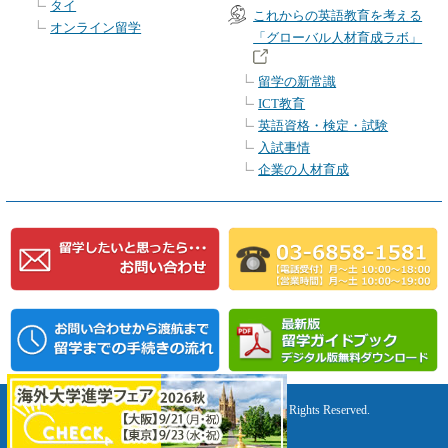
タイ
これからの英語教育を考える
オンライン留学
「グローバル人材育成ラボ」
留学の新常識
ICT教育
英語資格・検定・試験
入試事情
企業の人材育成
Copyright(c) Study Abroad Association, All Rights Reserved.
https://www.ryugaku.or.jp/