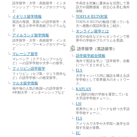
語学留学・大学・高校留学・インタ
中高生を対象に夏休みを活用して英
ーンシップ・ワーキングホリデーな
語力や国際感覚・自立心を育む海外
ど
体験。
イギリス留学情報
TOEFL® IELTS対策
英語の母国、英国への語学留学・大
TOEFL® IELTSの勉強で困っている
学・私立小学中学高校プログラムな
方へ複数の英語対策をご紹介。
ど
オンライン留学とは
アイルランド留学情報
自宅や会社などからオンラインで世
語学留学・大学・高校留学・インタ
界中の学校やプログラムを受講。
ーンシップ・ワーキングホリデーな
ど
語学留学（英語留学）
マレーシア留学
語学留学総合情報
マレーシア（クアラルンプールな
海外で英語を学ぶ「語学留学」全般
ど）への語学学校や大学への留学。
についてまとめました。
フィリピン語学留学
ELS
フィリピン（セブ島・マニラ郊外な
大学キャンパス内に施設を構える語
ど）の語学学校への格安留学。
学学校として世界最大のネットワー
マルタ留学情報
ク。
地中海の人気の島国への語学留学・
KAPLAN
4年制大学・インターンシップなど
4ヶ国約20校の学校を運営している
大手語学学校チェーン。
LSI
世界中にネットワークを持つ大手語
学学校チェーン。
FLS
アメリカで大学や大学院へ進学を目
指す生徒が多数。
EC