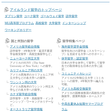
アイルランド留学のトップページ
ダブリン留学
コーク留学
ゴールウェイ留学
語学留学
MLI高等部プログラム
高校留学
大学留学
インターンシップ
ワーキングホリデー
国と州別の留学
留学特集ページ
アメリカ留学総合情報
海外留学奨学金情報
語学留学・4年制大学・返済不要奨
留学生向けの奨学金（スカラーシッ
学金格安留学・高校交換留学など。
プ）を支給する大学へのサポート。
ニューヨーク州立大学
休学留学・認定留学
アメリカのSUNY（The State
日本の大学を休学して留学して留学
University of New York）への留学。
先での取得単位を日本の大学に認
定。
カリフォルニア州の大学
コミュニティカレッジ
アメリカ西海岸のカリフォルニア州
立大学などの各大学への留学。
アメリカの2年制公立大学（コミカ
レ）への留学。4年制大学へ編入も
ワシントン州の大学
可能。
アメリカ西海岸のワシントン州立大
アメリカ高校交換留学
学などの各大学への留学。
アメリカの国務省推奨の高校生の交
カナダ留学総合情報
換留学。授業料免除＋ホームステ
語学留学・大学・高校留学・インタ
イ。
ーンシップ・ワーキングホリデーな
中高生夏休み短期サマープログ
ど。
オーストラリア留学情報
ラム