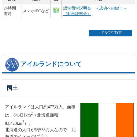
24時間
語学留学説明会 ～成功への鍵！～
スマホ/PCなど
随時
（動画説明会）
↑ PAGE TOP
アイルランドについて
国土
アイルランドは人口約477万人、面積
2
は、84,421km
（北海道面積
2
83,423km
）。
北海道の人口が約538万人なので、北
海道のイメージに近い。