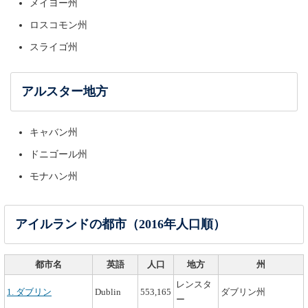
メイヨー州
ロスコモン州
スライゴ州
アルスター地方
キャバン州
ドニゴール州
モナハン州
アイルランドの都市（2016年人口順）
都市名
英語
人口
地方
州
レンスタ
1. ダブリン
Dublin
553,165
ダブリン州
ー