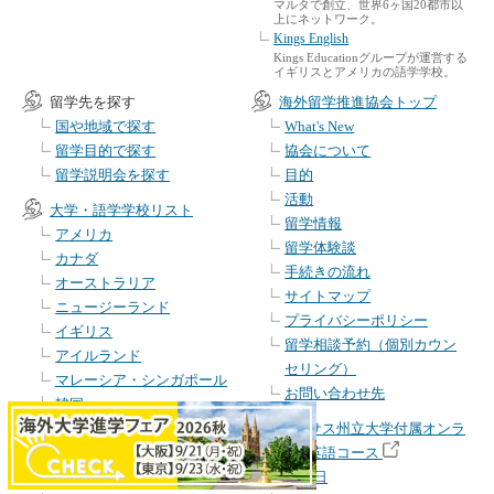
マルタで創立、世界6ヶ国20都市以
上にネットワーク。
Kings English
Kings Educationグループが運営する
イギリスとアメリカの語学学校。
留学先を探す
海外留学推進協会トップ
国や地域で探す
What's New
留学目的で探す
協会について
留学説明会を探す
目的
活動
大学・語学学校リスト
留学情報
アメリカ
留学体験談
カナダ
手続きの流れ
オーストラリア
サイトマップ
ニュージーランド
プライバシーポリシー
イギリス
留学相談予約（個別カウン
アイルランド
セリング）
マレーシア・シンガポール
お問い合わせ先
韓国
フィリピン
テキサス州立大学付属オンラ
インド
イン英語コース
スイス
開講日