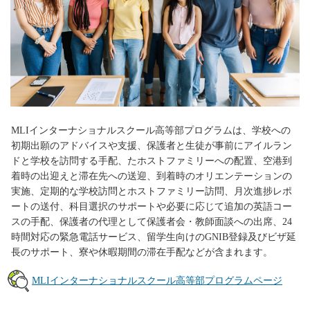
MLIインターナショナルスクール高等部プログラムは、学校への
初期出願のアドバイスや支援、保護者と生徒が事前にアイルラン
ドと学校を訪問する手配、たホストファミリーへの配置、空港到
着時の出迎えと滞在先への送迎、到着時のオリエンテーションの
実施、定期的な学校訪問とホストファミリー訪問、月次進捗レポ
ートの送付、科目選択のサポートや必要に応じて追加の英語コー
スの手配、保護者の代理として保護者会・教師面談への出席、24
時間対応の緊急電話サービス、留学生向けのGNIB登録及びビザ延
長のサポート、寮や休暇期間の滞在手配などが含まれます。
MLIインターナショナルスクール高等部プログラムページ