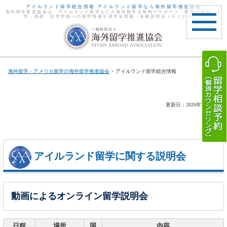
アイルランド留学総合情報 アイルランド留学なら海外留学推進協会
海外留学推進協会は、アイルランド留学などの海外留学を無料でサポート・無償で支援。大
学・高校・語学学校への留学情報や奨学金情報・各種説明会（セミナー）。
toggle
navigat
海外留学・アメリカ留学の海外留学推進協会
> アイルランド留学総合情報
更新日：2026年7月27日
アイルランド留学に関する説明会
動画によるオンライン留学説明会
日程
場所
国
内容