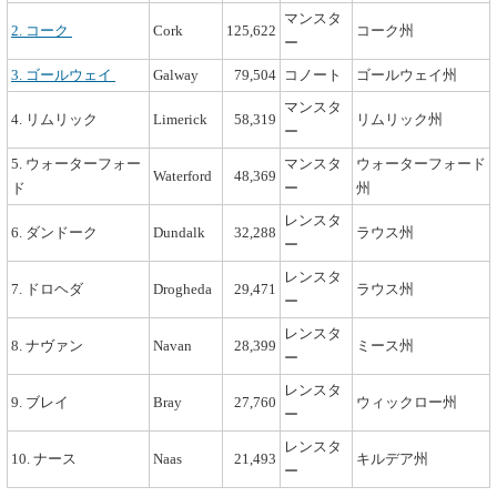
マンスタ
2. コーク
Cork
125,622
コーク州
ー
3. ゴールウェイ
Galway
79,504
コノート
ゴールウェイ州
マンスタ
4. リムリック
Limerick
58,319
リムリック州
ー
5. ウォーターフォー
マンスタ
ウォーターフォード
Waterford
48,369
ド
ー
州
レンスタ
6. ダンドーク
Dundalk
32,288
ラウス州
ー
レンスタ
7. ドロヘダ
Drogheda
29,471
ラウス州
ー
レンスタ
8. ナヴァン
Navan
28,399
ミース州
ー
レンスタ
9. ブレイ
Bray
27,760
ウィックロー州
ー
レンスタ
10. ナース
Naas
21,493
キルデア州
ー