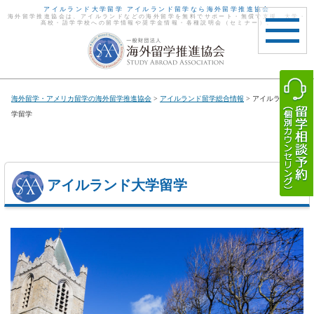
アイルランド大学留学 アイルランド留学なら海外留学推進協会
海外留学推進協会は、アイルランドなどの海外留学を無料でサポート・無償で支援。大学・
高校・語学学校への留学情報や奨学金情報・各種説明会（セミナー）。
toggle
navigat
海外留学・アメリカ留学の海外留学推進協会
>
アイルランド留学総合情報
> アイルランド大
学留学
アイルランド大学留学