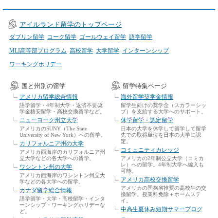
アイルランド留学のトップページ
ダブリン留学
コーク留学
ゴールウェイ留学
語学留学
MLI高等部プログラム
高校留学
大学留学
インターンシップ
ワーキングホリデー
国と州別の留学
留学特集ページ
アメリカ留学総合情報
海外留学奨学金情報
語学留学・4年制大学・返済不要奨
留学生向けの奨学金（スカラーシッ
学金格安留学・高校交換留学など。
プ）を支給する大学へのサポート。
ニューヨーク州立大学
休学留学・認定留学
アメリカのSUNY（The State
日本の大学を休学して留学して留学
University of New York）への留学。
先での取得単位を日本の大学に認
定。
カリフォルニア州の大学
コミュニティカレッジ
アメリカ西海岸のカリフォルニア州
立大学などの各大学への留学。
アメリカの2年制公立大学（コミカ
レ）への留学。4年制大学へ編入も
ワシントン州の大学
可能。
アメリカ西海岸のワシントン州立大
アメリカ高校交換留学
学などの各大学への留学。
アメリカの国務省推奨の高校生の交
カナダ留学総合情報
換留学。授業料免除＋ホームステ
語学留学・大学・高校留学・インタ
イ。
ーンシップ・ワーキングホリデーな
中高生夏休み短期サマープログ
ど。