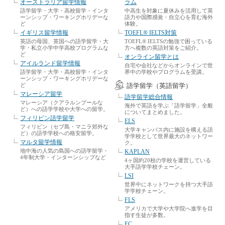
オーストラリア留学情報
ラム
語学留学・大学・高校留学・インタ
中高生を対象に夏休みを活用して英
ーンシップ・ワーキングホリデーな
語力や国際感覚・自立心を育む海外
ど
体験。
イギリス留学情報
TOEFL® IELTS対策
英語の母国、英国への語学留学・大
TOEFL® IELTSの勉強で困っている
学・私立小学中学高校プログラムな
方へ複数の英語対策をご紹介。
ど
オンライン留学とは
アイルランド留学情報
自宅や会社などからオンラインで世
語学留学・大学・高校留学・インタ
界中の学校やプログラムを受講。
ーンシップ・ワーキングホリデーな
ど
語学留学（英語留学）
マレーシア留学
語学留学総合情報
マレーシア（クアラルンプールな
海外で英語を学ぶ「語学留学」全般
ど）への語学学校や大学への留学。
についてまとめました。
フィリピン語学留学
ELS
フィリピン（セブ島・マニラ郊外な
大学キャンパス内に施設を構える語
ど）の語学学校への格安留学。
学学校として世界最大のネットワー
マルタ留学情報
ク。
地中海の人気の島国への語学留学・
KAPLAN
4年制大学・インターンシップなど
4ヶ国約20校の学校を運営している
大手語学学校チェーン。
LSI
世界中にネットワークを持つ大手語
学学校チェーン。
FLS
アメリカで大学や大学院へ進学を目
指す生徒が多数。
EC