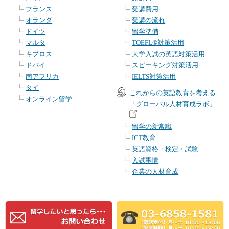
フランス
受講費用
オランダ
受講の流れ
ドイツ
留学準備
マルタ
TOEFL®対策活用
キプロス
大学入試の英語対策活用
ドバイ
スピーキング対策活用
南アフリカ
IELTS対策活用
タイ
これからの英語教育を考える
オンライン留学
「グローバル人材育成ラボ」
留学の新常識
ICT教育
英語資格・検定・試験
入試事情
企業の人材育成