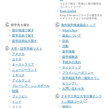
マルタで創立、世界6ヶ国20都市以
上にネットワーク。
Kings English
Kings Educationグループが運営する
イギリスとアメリカの語学学校。
留学先を探す
海外留学推進協会トップ
国や地域で探す
What's New
留学目的で探す
協会について
留学説明会を探す
目的
活動
大学・語学学校リスト
留学情報
アメリカ
留学体験談
カナダ
手続きの流れ
オーストラリア
サイトマップ
ニュージーランド
プライバシーポリシー
イギリス
留学相談予約（個別カウン
アイルランド
セリング）
マレーシア・シンガポール
お問い合わせ先
韓国
フィリピン
テキサス州立大学付属オンラ
インド
イン英語コース
スイス
開講日