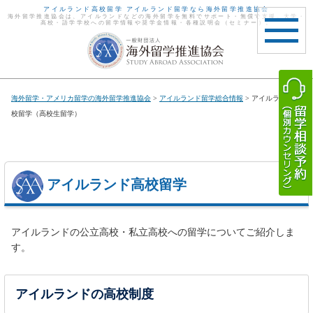
アイルランド高校留学 アイルランド留学なら海外留学推進協会
海外留学推進協会は、アイルランドなどの海外留学を無料でサポート・無償で支援。大学・
高校・語学学校への留学情報や奨学金情報・各種説明会（セミナー）。
toggle
navigat
海外留学・アメリカ留学の海外留学推進協会
>
アイルランド留学総合情報
> アイルランド高
校留学（高校生留学）
アイルランド高校留学
アイルランドの公立高校・私立高校への留学についてご紹介しま
す。
アイルランドの高校制度