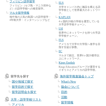
フィリピン語学留学
ELS
フィリピン（セブ島・マニラ郊外な
大学キャンパス内に施設を構える語
ど）の語学学校への格安留学。
学学校として世界最大のネットワー
マルタ留学情報
ク。
地中海の人気の島国への語学留学・
KAPLAN
4年制大学・インターンシップなど
4ヶ国約20校の学校を運営している
大手語学学校チェーン。
LSI
世界中にネットワークを持つ大手語
学学校チェーン。
FLS
アメリカで大学や大学院へ進学を目
指す生徒が多数。
EC
マルタで創立、世界6ヶ国20都市以
上にネットワーク。
Kings English
Kings Educationグループが運営する
イギリスとアメリカの語学学校。
留学先を探す
海外留学推進協会トップ
国や地域で探す
What's New
留学目的で探す
協会について
留学説明会を探す
目的
活動
大学・語学学校リスト
留学情報
アメリカ