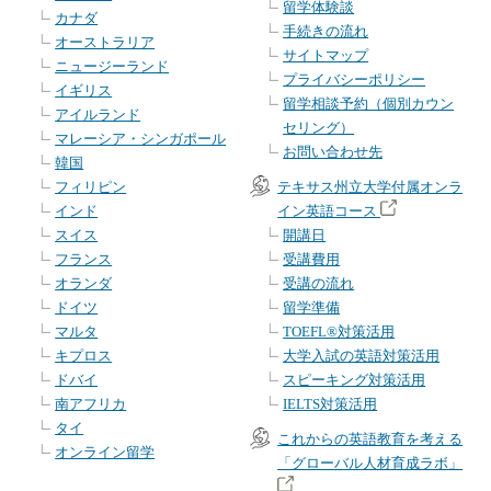
留学体験談
カナダ
手続きの流れ
オーストラリア
サイトマップ
ニュージーランド
プライバシーポリシー
イギリス
留学相談予約（個別カウン
アイルランド
セリング）
マレーシア・シンガポール
お問い合わせ先
韓国
フィリピン
テキサス州立大学付属オンラ
インド
イン英語コース
スイス
開講日
フランス
受講費用
オランダ
受講の流れ
ドイツ
留学準備
マルタ
TOEFL®対策活用
キプロス
大学入試の英語対策活用
ドバイ
スピーキング対策活用
南アフリカ
IELTS対策活用
タイ
これからの英語教育を考える
オンライン留学
「グローバル人材育成ラボ」