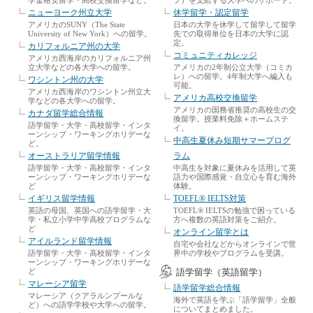
学金格安留学・高校交換留学など。
プ）を支給する大学へのサポート。
ニューヨーク州立大学
休学留学・認定留学
アメリカのSUNY（The State
日本の大学を休学して留学して留学
University of New York）への留学。
先での取得単位を日本の大学に認
定。
カリフォルニア州の大学
コミュニティカレッジ
アメリカ西海岸のカリフォルニア州
立大学などの各大学への留学。
アメリカの2年制公立大学（コミカ
レ）への留学。4年制大学へ編入も
ワシントン州の大学
可能。
アメリカ西海岸のワシントン州立大
アメリカ高校交換留学
学などの各大学への留学。
アメリカの国務省推奨の高校生の交
カナダ留学総合情報
換留学。授業料免除＋ホームステ
語学留学・大学・高校留学・インタ
イ。
ーンシップ・ワーキングホリデーな
中高生夏休み短期サマープログ
ど。
オーストラリア留学情報
ラム
語学留学・大学・高校留学・インタ
中高生を対象に夏休みを活用して英
ーンシップ・ワーキングホリデーな
語力や国際感覚・自立心を育む海外
ど
体験。
イギリス留学情報
TOEFL® IELTS対策
英語の母国、英国への語学留学・大
TOEFL® IELTSの勉強で困っている
学・私立小学中学高校プログラムな
方へ複数の英語対策をご紹介。
ど
オンライン留学とは
アイルランド留学情報
自宅や会社などからオンラインで世
語学留学・大学・高校留学・インタ
界中の学校やプログラムを受講。
ーンシップ・ワーキングホリデーな
ど
語学留学（英語留学）
マレーシア留学
語学留学総合情報
マレーシア（クアラルンプールな
海外で英語を学ぶ「語学留学」全般
ど）への語学学校や大学への留学。
についてまとめました。