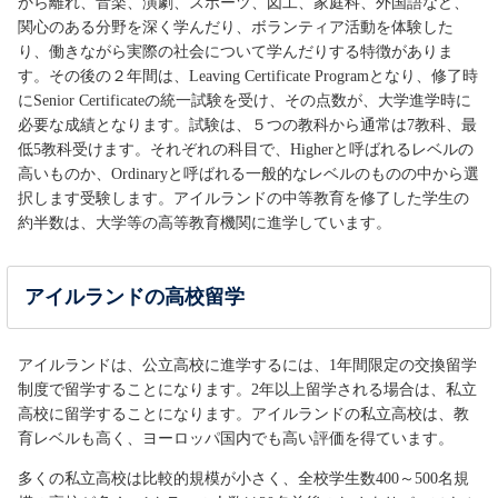
から離れ、音楽、演劇、スポーツ、図工、家庭科、外国語など、
関心のある分野を深く学んだり、ボランティア活動を体験した
り、働きながら実際の社会について学んだりする特徴がありま
す。その後の２年間は、Leaving Certificate Programとなり、修了時
にSenior Certificateの統一試験を受け、その点数が、大学進学時に
必要な成績となります。試験は、５つの教科から通常は7教科、最
低5教科受けます。それぞれの科目で、Higherと呼ばれるレベルの
高いものか、Ordinaryと呼ばれる一般的なレベルのものの中から選
択します受験します。アイルランドの中等教育を修了した学生の
約半数は、大学等の高等教育機関に進学しています。
アイルランドの高校留学
アイルランドは、公立高校に進学するには、1年間限定の交換留学
制度で留学することになります。2年以上留学される場合は、私立
高校に留学することになります。アイルランドの私立高校は、教
育レベルも高く、ヨーロッパ国内でも高い評価を得ています。
多くの私立高校は比較的規模が小さく、全校学生数400～500名規