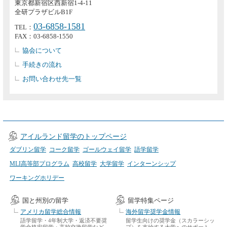
東京都新宿区西新宿1-4-11
全研プラザビルB1F
03-6858-1581
TEL：
FAX：03-6858-1550
協会について
手続きの流れ
お問い合わせ先一覧
アイルランド留学のトップページ
ダブリン留学
コーク留学
ゴールウェイ留学
語学留学
MLI高等部プログラム
高校留学
大学留学
インターンシップ
ワーキングホリデー
国と州別の留学
留学特集ページ
アメリカ留学総合情報
海外留学奨学金情報
語学留学・4年制大学・返済不要奨
留学生向けの奨学金（スカラーシッ