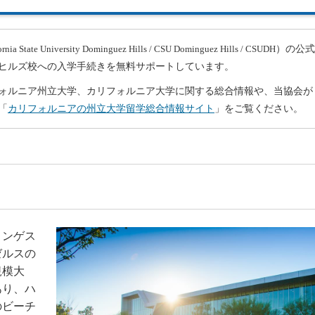
）の公式
ornia State University Dominguez Hills / CSU Dominguez Hills / CSUDH
ヒルズ校への入学手続きを無料サポートしています。
ォルニア州立大学、カリフォルニア大学に関する総合情報や、当協会が
「
カリフォルニアの州立大学留学総合情報サイト
」をご覧ください。
ミンゲス
ゼルスの
規模大
あり、ハ
のビーチ