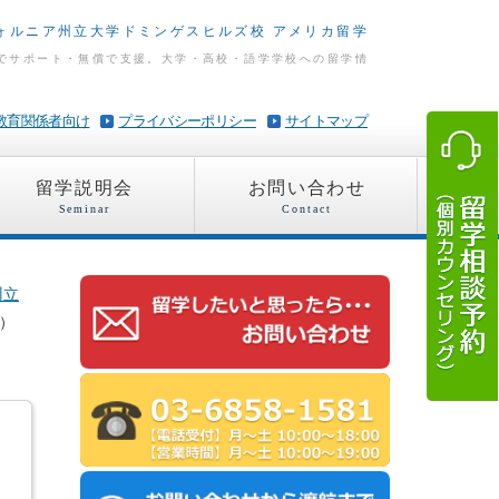
ォルニア州立大学ドミンゲスヒルズ校 アメリカ留学
でサポート・無償で支援。大学・高校・語学学校への留学情
教育関係者向け
プライバシーポリシー
サイトマップ
留学説明会
お問い合わせ
Seminar
Contact
州立
H）