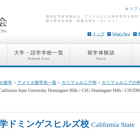
カリフ
海外留学推進協会は、アメリカなどの海外留学を無料
報や奨学金情報・各種説明会（セミナー）。
トップ
What's New
大学・語学学校一覧
留学体験談
School List
Voice
カ留学
>
アメリカ留学先一覧
>
カリフォルニア州
>
カリフォルニアの
 University Dominguez Hills / CSU Dominguez Hills / CSUD
大学ドミンゲスヒルズ校
California State