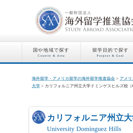
国や地域で探す
留学目的で探す
Country & Area
Purpose & Goal
海外留学・アメリカ留学の海外留学推進協会
>
アメリ
大学
> カリフォルニア州立大学ドミンゲスヒルズ校（California State
カリフォルニア州立
University Dominguez Hills