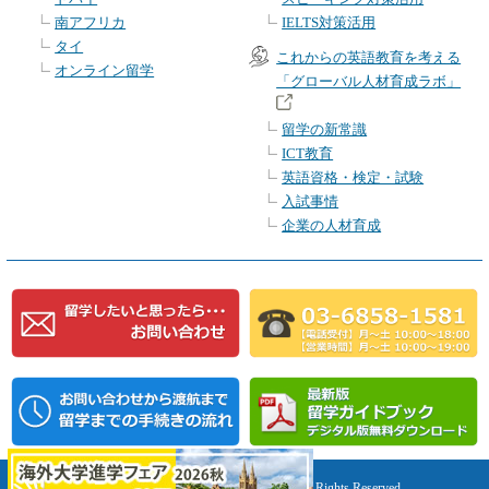
南アフリカ
IELTS対策活用
タイ
これからの英語教育を考える
オンライン留学
「グローバル人材育成ラボ」
留学の新常識
ICT教育
英語資格・検定・試験
入試事情
企業の人材育成
Copyright(c) Study Abroad Association, All Rights Reserved.