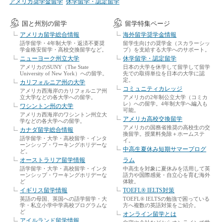
アメリカ奨学金留学
休学留学・認定留学
国と州別の留学
留学特集ページ
アメリカ留学総合情報
海外留学奨学金情報
語学留学・4年制大学・返済不要奨
留学生向けの奨学金（スカラーシッ
学金格安留学・高校交換留学など。
プ）を支給する大学へのサポート。
ニューヨーク州立大学
休学留学・認定留学
アメリカのSUNY（The State
日本の大学を休学して留学して留学
University of New York）への留学。
先での取得単位を日本の大学に認
定。
カリフォルニア州の大学
コミュニティカレッジ
アメリカ西海岸のカリフォルニア州
立大学などの各大学への留学。
アメリカの2年制公立大学（コミカ
レ）への留学。4年制大学へ編入も
ワシントン州の大学
可能。
アメリカ西海岸のワシントン州立大
アメリカ高校交換留学
学などの各大学への留学。
アメリカの国務省推奨の高校生の交
カナダ留学総合情報
換留学。授業料免除＋ホームステ
語学留学・大学・高校留学・インタ
イ。
ーンシップ・ワーキングホリデーな
中高生夏休み短期サマープログ
ど。
オーストラリア留学情報
ラム
語学留学・大学・高校留学・インタ
中高生を対象に夏休みを活用して英
ーンシップ・ワーキングホリデーな
語力や国際感覚・自立心を育む海外
ど
体験。
イギリス留学情報
TOEFL® IELTS対策
英語の母国、英国への語学留学・大
TOEFL® IELTSの勉強で困っている
学・私立小学中学高校プログラムな
方へ複数の英語対策をご紹介。
ど
オンライン留学とは
アイルランド留学情報