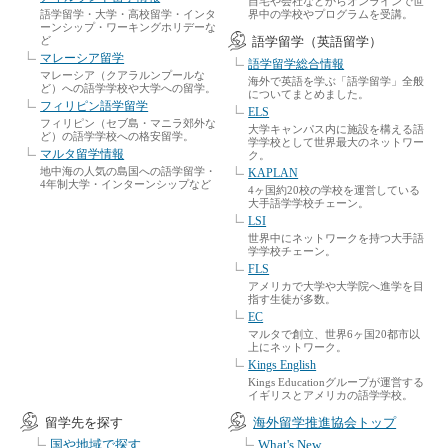
自宅や会社などからオンラインで世
語学留学・大学・高校留学・インタ
界中の学校やプログラムを受講。
ーンシップ・ワーキングホリデーな
ど
語学留学（英語留学）
マレーシア留学
語学留学総合情報
マレーシア（クアラルンプールな
海外で英語を学ぶ「語学留学」全般
ど）への語学学校や大学への留学。
についてまとめました。
フィリピン語学留学
ELS
フィリピン（セブ島・マニラ郊外な
大学キャンパス内に施設を構える語
ど）の語学学校への格安留学。
学学校として世界最大のネットワー
マルタ留学情報
ク。
地中海の人気の島国への語学留学・
KAPLAN
4年制大学・インターンシップなど
4ヶ国約20校の学校を運営している
大手語学学校チェーン。
LSI
世界中にネットワークを持つ大手語
学学校チェーン。
FLS
アメリカで大学や大学院へ進学を目
指す生徒が多数。
EC
マルタで創立、世界6ヶ国20都市以
上にネットワーク。
Kings English
Kings Educationグループが運営する
イギリスとアメリカの語学学校。
留学先を探す
海外留学推進協会トップ
国や地域で探す
What's New