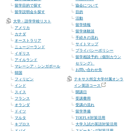
留学目的で探す
協会について
留学説明会を探す
目的
活動
大学・語学学校リスト
留学情報
アメリカ
留学体験談
カナダ
手続きの流れ
オーストラリア
サイトマップ
ニュージーランド
プライバシーポリシー
イギリス
留学相談予約（個別カウン
アイルランド
セリング）
マレーシア・シンガポール
お問い合わせ先
韓国
フィリピン
テキサス州立大学付属オンラ
インド
イン英語コース
スイス
開講日
フランス
受講費用
オランダ
受講の流れ
ドイツ
留学準備
マルタ
TOEFL®対策活用
キプロス
大学入試の英語対策活用
ドバイ
スピーキング対策活用