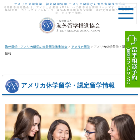
アメリカ休学留学・認定留学情報 アメリカ留学なら海外留学推進協会
海外留学推進協会は、アメリカ合衆国（USA）への留学総合情報ページです。語学留学・4
年制大学・コミュニティカレッジ・返済不要奨学金格安留学・高校交換留学など各種説明
会・セミナー開催。
toggle
navigat
海外留学・アメリカ留学の海外留学推進協会
>
アメリカ留学
> アメリカ休学留学・認定留学
情報
アメリカ休学留学・認定留学情報