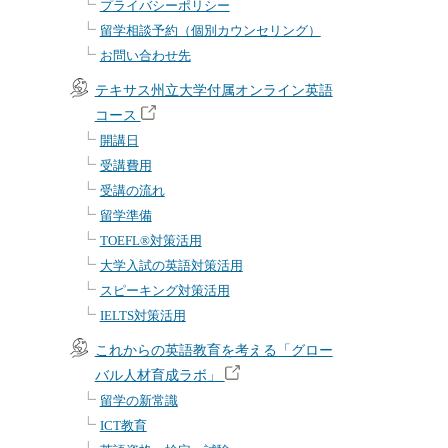
プライバシーポリシー
留学相談予約（個別カウンセリング）
お問い合わせ先
テキサス州立大学付属オンライン英語
コース
開講日
受講費用
受講の流れ
留学準備
TOEFL®対策活用
大学入試の英語対策活用
スピーキング対策活用
IELTS対策活用
これからの英語教育を考える「グロー
バル人材育成ラボ」
留学の新常識
ICT教育