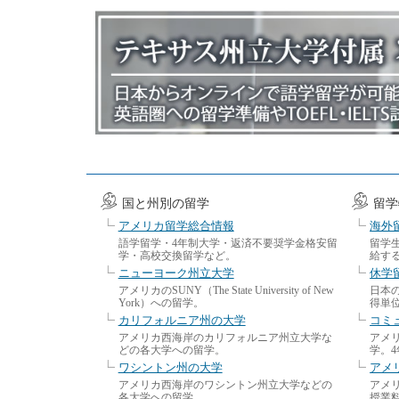
国と州別の留学
留学
アメリカ留学総合情報
海外
語学留学・4年制大学・返済不要奨学金格安留
留学
学・高校交換留学など。
給す
ニューヨーク州立大学
休学
アメリカのSUNY（The State University of New
日本
York）への留学。
得単
カリフォルニア州の大学
コミ
アメリカ西海岸のカリフォルニア州立大学な
アメ
どの各大学への留学。
学。
ワシントン州の大学
アメ
アメリカ西海岸のワシントン州立大学などの
アメ
各大学への留学。
授業