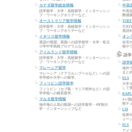
カナダ留学総合情報
中高
語学留学・大学・高校留学・インターンシッ
中高
プ・ワーキングホリデーなど。
際感
オーストラリア留学情報
TOEF
語学留学・大学・高校留学・インターンシッ
TOE
プ・ワーキングホリデーなど
英語
イギリス留学情報
オン
英語の母国、英国への語学留学・大学・私立
自宅
小学中学高校プログラムなど
校や
アイルランド留学情報
語学
語学留学・大学・高校留学・インターンシッ
プ・ワーキングホリデーなど
語学
マレーシア留学
海外
まと
マレーシア（クアラルンプールなど）への語
学学校や大学への留学。
ELS
フィリピン語学留学
大学
して
フィリピン（セブ島・マニラ郊外など）の語
学学校への格安留学。
KAP
マルタ留学情報
4ヶ
校チ
地中海の人気の島国への語学留学・4年制大
学・インターンシップなど
LSI
世界
ェー
FLS
アメ