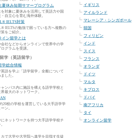
イギリス
生夏休み短期サマープログラム
生を対象に夏休みを活用して英語力や国
アイルランド
覚・自立心を育む海外体験。
マレーシア・シンガポール
L® IELTS対策
FL® IELTSの勉強で困っている方へ複数の
韓国
対策をご紹介。
フィリピン
ライン留学とは
インド
や会社などからオンラインで世界中の学
プログラムを受講。
スイス
留学（英語留学）
フランス
留学総合情報
オランダ
で英語を学ぶ「語学留学」全般について
ドイツ
めました。
マルタ
キャンパス内に施設を構える語学学校と
キプロス
世界最大のネットワーク。
ドバイ
LAN
国約20校の学校を運営している大手語学学
南アフリカ
ェーン。
タイ
中にネットワークを持つ大手語学学校チ
オンライン留学
ン。
リカで大学や大学院へ進学を目指す生徒