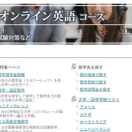
特集ページ
留学先を探す
留学奨学金情報
国や地域で探す
生向けの奨学金（スカラーシップ）を支
留学目的で探す
る大学へのサポート。
留学説明会を探す
留学・認定留学
の大学を休学して留学して留学先での取
大学・語学学校リスト
位を日本の大学に認定。
ュニティカレッジ
アメリカ
リカの2年制公立大学（コミカレ）への留
カナダ
4年制大学へ編入も可能。
リカ高校交換留学
オーストラリア
リカの国務省推奨の高校生の交換留学。
ニュージーランド
料免除＋ホームステイ。