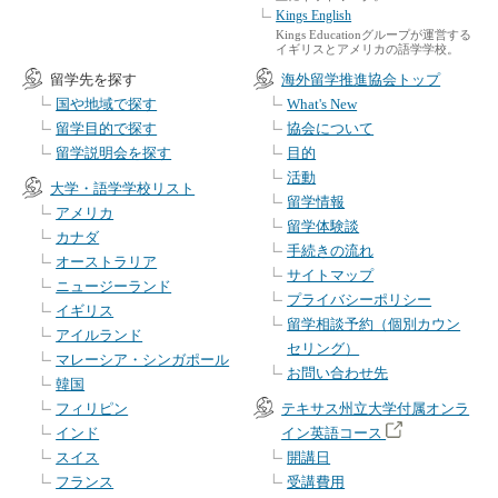
Kings English
Kings Educationグループが運営する
イギリスとアメリカの語学学校。
留学先を探す
海外留学推進協会トップ
国や地域で探す
What's New
留学目的で探す
協会について
留学説明会を探す
目的
活動
大学・語学学校リスト
留学情報
アメリカ
留学体験談
カナダ
手続きの流れ
オーストラリア
サイトマップ
ニュージーランド
プライバシーポリシー
イギリス
留学相談予約（個別カウン
アイルランド
セリング）
マレーシア・シンガポール
お問い合わせ先
韓国
フィリピン
テキサス州立大学付属オンラ
インド
イン英語コース
スイス
開講日
フランス
受講費用