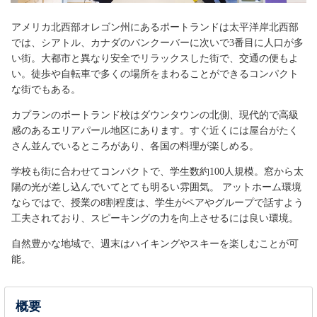
アメリカ北西部オレゴン州にあるポートランドは太平洋岸北西部
では、シアトル、カナダのバンクーバーに次いで3番目に人口が多
い街。大都市と異なり安全でリラックスした街で、交通の便もよ
い。徒歩や自転車で多くの場所をまわることができるコンパクト
な街でもある。
カプランのポートランド校はダウンタウンの北側、現代的で高級
感のあるエリアパール地区にあります。すぐ近くには屋台がたく
さん並んでいるところがあり、各国の料理が楽しめる。
学校も街に合わせてコンパクトで、学生数約100人規模。窓から太
陽の光が差し込んでいてとても明るい雰囲気。 アットホーム環境
ならではで、授業の8割程度は、学生がペアやグループで話すよう
工夫されており、スピーキングの力を向上させるには良い環境。
自然豊かな地域で、週末はハイキングやスキーを楽しむことが可
能。
概要