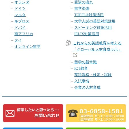
オランダ
受講の流れ
ドイツ
留学準備
マルタ
TOEFL®対策活用
キプロス
大学入試の英語対策活用
ドバイ
スピーキング対策活用
南アフリカ
IELTS対策活用
タイ
これからの英語教育を考える
オンライン留学
「グローバル人材育成ラボ」
留学の新常識
ICT教育
英語資格・検定・試験
入試事情
企業の人材育成