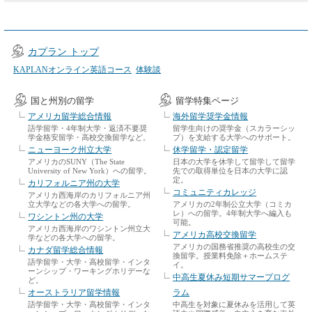
カプラン トップ
KAPLANオンライン英語コース
体験談
国と州別の留学
留学特集ページ
アメリカ留学総合情報
海外留学奨学金情報
語学留学・4年制大学・返済不要奨
留学生向けの奨学金（スカラーシッ
学金格安留学・高校交換留学など。
プ）を支給する大学へのサポート。
ニューヨーク州立大学
休学留学・認定留学
アメリカのSUNY（The State
日本の大学を休学して留学して留学
University of New York）への留学。
先での取得単位を日本の大学に認
定。
カリフォルニア州の大学
コミュニティカレッジ
アメリカ西海岸のカリフォルニア州
立大学などの各大学への留学。
アメリカの2年制公立大学（コミカ
レ）への留学。4年制大学へ編入も
ワシントン州の大学
可能。
アメリカ西海岸のワシントン州立大
アメリカ高校交換留学
学などの各大学への留学。
アメリカの国務省推奨の高校生の交
カナダ留学総合情報
換留学。授業料免除＋ホームステ
語学留学・大学・高校留学・インタ
イ。
ーンシップ・ワーキングホリデーな
中高生夏休み短期サマープログ
ど。
オーストラリア留学情報
ラム
語学留学・大学・高校留学・インタ
中高生を対象に夏休みを活用して英