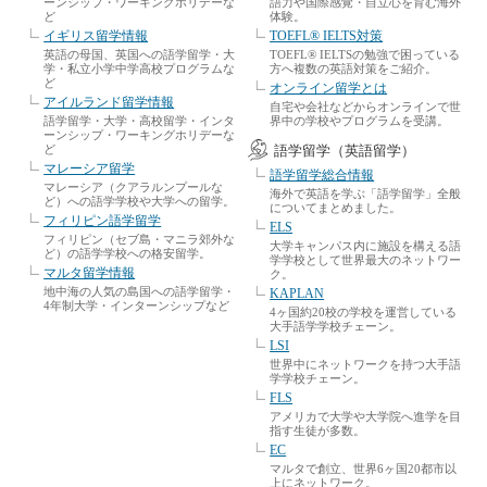
ーンシップ・ワーキングホリデーな
語力や国際感覚・自立心を育む海外
ど
体験。
イギリス留学情報
TOEFL® IELTS対策
英語の母国、英国への語学留学・大
TOEFL® IELTSの勉強で困っている
学・私立小学中学高校プログラムな
方へ複数の英語対策をご紹介。
ど
オンライン留学とは
アイルランド留学情報
自宅や会社などからオンラインで世
語学留学・大学・高校留学・インタ
界中の学校やプログラムを受講。
ーンシップ・ワーキングホリデーな
ど
語学留学（英語留学）
マレーシア留学
語学留学総合情報
マレーシア（クアラルンプールな
海外で英語を学ぶ「語学留学」全般
ど）への語学学校や大学への留学。
についてまとめました。
フィリピン語学留学
ELS
フィリピン（セブ島・マニラ郊外な
大学キャンパス内に施設を構える語
ど）の語学学校への格安留学。
学学校として世界最大のネットワー
マルタ留学情報
ク。
地中海の人気の島国への語学留学・
KAPLAN
4年制大学・インターンシップなど
4ヶ国約20校の学校を運営している
大手語学学校チェーン。
LSI
世界中にネットワークを持つ大手語
学学校チェーン。
FLS
アメリカで大学や大学院へ進学を目
指す生徒が多数。
EC
マルタで創立、世界6ヶ国20都市以
上にネットワーク。