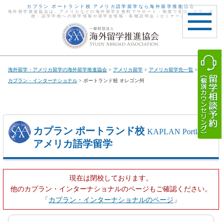
カプラン ポートランド校 アメリカ語学留学なら海外留学推進協会
海外留学推進協会は、アメリカなどの海外留学を無料でサポート・無償で支援。大学・高
校・語学学校への留学情報や奨学金情報・各種説明会（セミナー）。
toggle
navigat
海外留学・アメリカ留学の海外留学推進協会
>
アメリカ留学
>
アメリカ留学先一覧
> 州 >
カプラン・インターナショナル
> ポートランド校 オレゴン州
カプラン ポートランド校
KAPLAN Portland
アメリカ語学留学
現在は閉校しております。
他のカプラン・インターナショナルのページもご確認ください。
「
カプラン・インターナショナルのページ
」