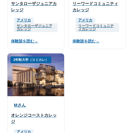
サンタローザジュニアカ
リーワードコミュニティ
レッジ
カレッジ
アメリカ
アメリカ
サンタローザジュニア
リーワードコミュニテ
カレッジ
ィカレッジ
体験談を読む
→
体験談を読む
→
2年制大学（コミカレ）
Mさん
オレンジコーストカレッ
ジ
アメリカ