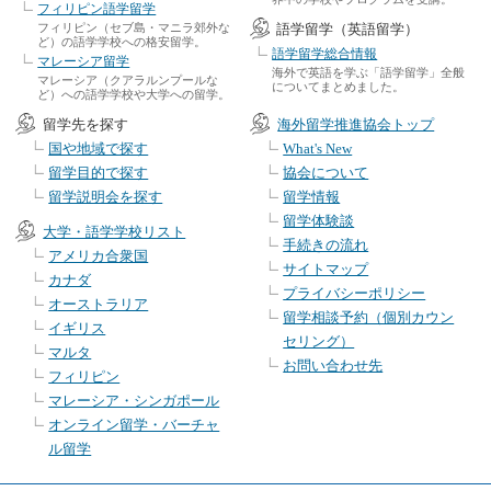
フィリピン語学留学
フィリピン（セブ島・マニラ郊外な
語学留学（英語留学）
ど）の語学学校への格安留学。
語学留学総合情報
マレーシア留学
海外で英語を学ぶ「語学留学」全般
マレーシア（クアラルンプールな
についてまとめました。
ど）への語学学校や大学への留学。
留学先を探す
海外留学推進協会トップ
国や地域で探す
What's New
留学目的で探す
協会について
留学説明会を探す
留学情報
留学体験談
大学・語学学校リスト
手続きの流れ
アメリカ合衆国
サイトマップ
カナダ
プライバシーポリシー
オーストラリア
留学相談予約（個別カウン
イギリス
セリング）
マルタ
お問い合わせ先
フィリピン
マレーシア・シンガポール
オンライン留学・バーチャ
ル留学