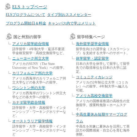
ELS トップページ
ELSプログラムについて
タイプ別おススメセンター
プログラム開始日＆料金
キャンパス内で学ぶメリット
国と州別の留学
留学特集ページ
アメリカ留学総合情報
海外留学奨学金情報
語学留学・4年制大学・返済不要奨
留学生向けの奨学金（スカラーシッ
学金格安留学・高校交換留学など。
プ）を支給する大学へのサポート。
ニューヨーク州立大学
休学留学・認定留学
アメリカのSUNY（The State
日本の大学を休学して留学して留学
University of New York）への留学。
先での取得単位を日本の大学に認
定。
カリフォルニア州の大学
コミュニティカレッジ
アメリカ西海岸のカリフォルニア州
立大学などの各大学への留学。
アメリカの2年制公立大学（コミカ
レ）への留学。4年制大学へ編入も
ワシントン州の大学
可能。
アメリカ西海岸のワシントン州立大
アメリカ高校交換留学
学などの各大学への留学。
アメリカの国務省推奨の高校生の交
カナダ留学総合情報
換留学。授業料免除＋ホームステ
語学留学・大学・高校留学・インタ
イ。
ーンシップ・ワーキングホリデーな
中高生夏休み短期サマープログ
ど。
オーストラリア留学情報
ラム
語学留学・大学・高校留学・インタ
中高生を対象に夏休みを活用して英
ーンシップ・ワーキングホリデーな
語力や国際感覚・自立心を育む海外
ど
体験。