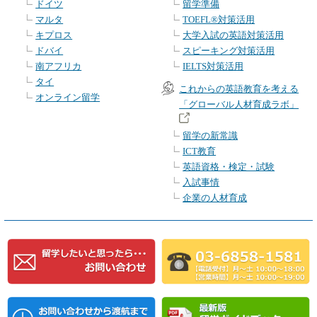
ドイツ
留学準備
マルタ
TOEFL®対策活用
キプロス
大学入試の英語対策活用
ドバイ
スピーキング対策活用
南アフリカ
IELTS対策活用
タイ
これからの英語教育を考える
オンライン留学
「グローバル人材育成ラボ」
留学の新常識
ICT教育
英語資格・検定・試験
入試事情
企業の人材育成