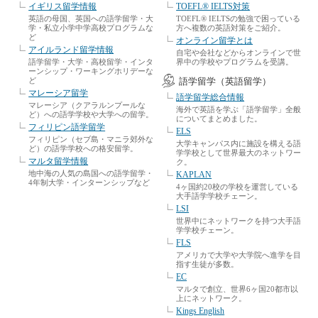
イギリス留学情報
TOEFL® IELTS対策
英語の母国、英国への語学留学・大
TOEFL® IELTSの勉強で困っている
学・私立小学中学高校プログラムな
方へ複数の英語対策をご紹介。
ど
オンライン留学とは
アイルランド留学情報
自宅や会社などからオンラインで世
語学留学・大学・高校留学・インタ
界中の学校やプログラムを受講。
ーンシップ・ワーキングホリデーな
ど
語学留学（英語留学）
マレーシア留学
語学留学総合情報
マレーシア（クアラルンプールな
海外で英語を学ぶ「語学留学」全般
ど）への語学学校や大学への留学。
についてまとめました。
フィリピン語学留学
ELS
フィリピン（セブ島・マニラ郊外な
大学キャンパス内に施設を構える語
ど）の語学学校への格安留学。
学学校として世界最大のネットワー
マルタ留学情報
ク。
地中海の人気の島国への語学留学・
KAPLAN
4年制大学・インターンシップなど
4ヶ国約20校の学校を運営している
大手語学学校チェーン。
LSI
世界中にネットワークを持つ大手語
学学校チェーン。
FLS
アメリカで大学や大学院へ進学を目
指す生徒が多数。
EC
マルタで創立、世界6ヶ国20都市以
上にネットワーク。
Kings English