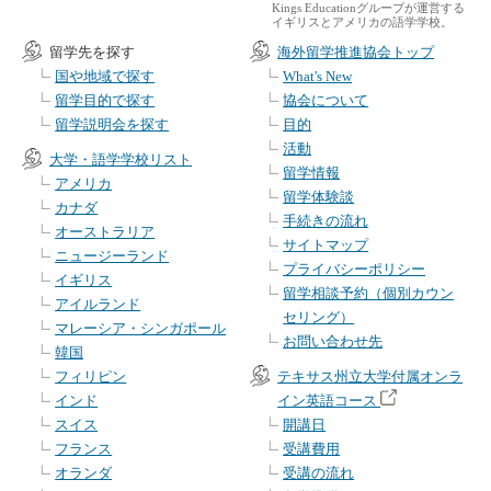
Kings Educationグループが運営する
イギリスとアメリカの語学学校。
留学先を探す
海外留学推進協会トップ
国や地域で探す
What's New
留学目的で探す
協会について
留学説明会を探す
目的
活動
大学・語学学校リスト
留学情報
アメリカ
留学体験談
カナダ
手続きの流れ
オーストラリア
サイトマップ
ニュージーランド
プライバシーポリシー
イギリス
留学相談予約（個別カウン
アイルランド
セリング）
マレーシア・シンガポール
お問い合わせ先
韓国
フィリピン
テキサス州立大学付属オンラ
インド
イン英語コース
スイス
開講日
フランス
受講費用
オランダ
受講の流れ