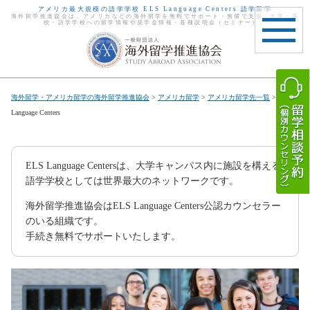
アメリカ最大規模の語学学校 ELS Language Centers 語学留学
海外留学推進協会は、アメリカなどの海外留学を無料でサポート・無償で支援。大学・高
校・語学学校への留学情報や奨学金情報・各種説明会（セミナー）。
toggle
navigat
海外留学・アメリカ留学の海外留学推進協会
>
アメリカ留学
>
アメリカ留学先一覧
> ELS
Language Centers
ELS Language Centersは、大学キャンパス内に施設を構える
語学学校としては世界最大のネットワークです。
海外留学推進協会はELS Language Centers公認カウンセラー
のいる組織です。
手続き無料でサポートいたします。