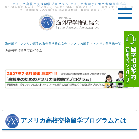
アメリカ高校生交換留学プログラム アメリカ留学なら海外留学推進協会
海外留学推進協会は、アメリカなどの海外留学を無料でサポート・無償で支援。大学・高
校・語学学校への留学情報や奨学金情報・各種説明会（セミナー）。
toggle
navigat
海外留学・アメリカ留学の海外留学推進協会
>
アメリカ留学
>
アメリカ留学先一覧
> アメリ
カ高校交換留学プログラム
アメリカ高校交換留学プログラムとは