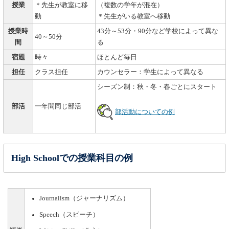
授業
＊先生が教室に移
（複数の学年が混在）
動
＊先生がいる教室へ移動
授業時
43分～53分・90分など学校によって異な
40～50分
間
る
宿題
時々
ほとんど毎日
担任
クラス担任
カウンセラー：学生によって異なる
シーズン制：秋・冬・春ごとにスタート
部活
一年間同じ部活
部活動についての例
High Schoolでの授業科目の例
Journalism（ジャーナリズム）
Speech（スピーチ）