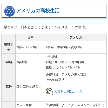
アメリカの高校生活
早わかり！日本とはここが違う！ハイスクールの生活。
日本
アメリカ
在籍学
3学年（1～3年）
4学年（中学3年～高校3年）
年
2学期制
学期
3学期制
前期：8・9月～12月20日頃
後期：1月3日～5月・6月
必修科目：アメリカ史と英語
その他は選択
教科
選択教科が少ない
授業科目例はこちら
クラス単位
取得教科によってクラスメンバーが変わる