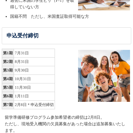
過去に米国の学生ビザ（F-1）を取
得していない方
国籍不問 ただし、米国査証取得可能な方
申込受付締切
第1期
7月31日
第2期
8月31日
第3期
9月30日
第4期
10月31日
第5期
11月30日
第6期
1月11日
第7期
2月8日＊申込受付締切
留学準備研修プログラム参加希望者の締切は2月8日。
ただし、現地受入機関の欠員募集があった場合は追加募集いたし
ます。