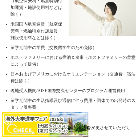
（航空保安料・燃油特別付
加運賃・施設使用料などは
除く）
米国国内航空運賃（航空保
安料・燃油特別付加運賃・
施設使用料などは除く）
留学期間中の学費（交換留学生のため免除）
ホストファミリーにおける宿泊＆食事（ホストファミリーの善意
によって提供）
日本およびアメリカにおけるオリエンテーション（交通費・宿泊
費は除く）
現地受入機関/AISE国際交流センターのプログラム運営費用
留学期間中の生活指導及び通信に伴う費用・団体での出発時のス
タッフ引率費
留学ドクターパス費用
※現地の物価高騰により、プログラム費用を変更させていただく
場合がございます。