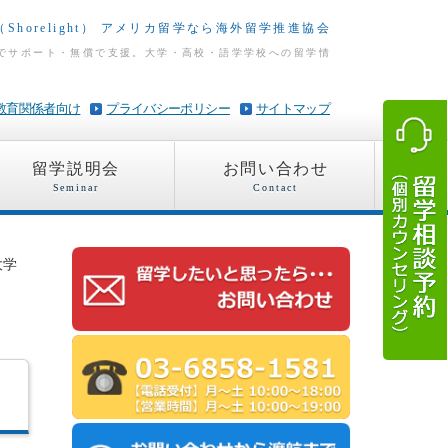
horelight） アメリカ留学なら海外留学推進協会
でサポート・無償で支援。大学・高校・語学学校への留学情
教育関係者向け
プライバシーポリシー
サイトマップ
留学説明会
お問い合わせ
Seminar
Contact
大学