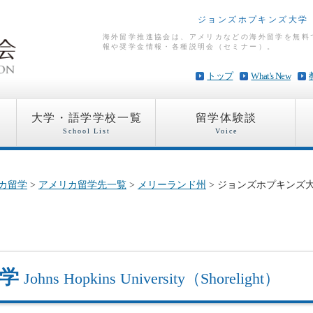
ジョンズホプキンズ大学（S
海外留学推進協会は、アメリカなどの海外留学を無料
報や奨学金情報・各種説明会（セミナー）。
トップ
What's New
大学・語学学校一覧
留学体験談
School List
Voice
カ留学
>
アメリカ留学先一覧
>
メリーランド州
> ジョンズホプキンズ
大学
Johns Hopkins University（Shorelight）