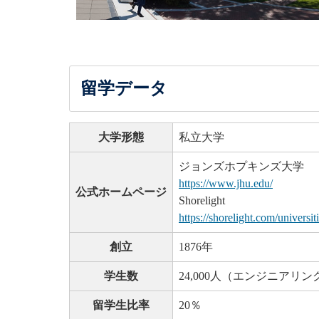
留学データ
大学形態
私立大学
ジョンズホプキンズ大学
https://www.jhu.edu/
公式ホームページ
Shorelight
https://shorelight.com/universi
創立
1876年
学生数
24,000人（エンジニアリン
留学生比率
20％