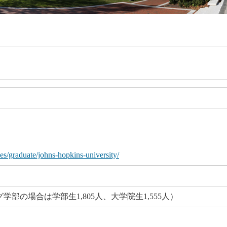
ties/graduate/johns-hopkins-university/
グ学部の場合は学部生1,805人、大学院生1,555人）