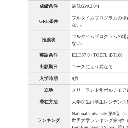
成績条件
最低GPA3.0/4
フルタイムプログラムの場合は必須。
GRE条件
ない。
フルタイムプログラムの場合は必須。
推薦状
ない。
英語条件
IELTS7.0 / TOEFL iBT100
出願期日
コースにより異なる
入学時期
8月
立地
メリーランド州ボルチモア
滞在方法
大学院生は学生レジデンス
National University 第9位（
ランキング
世界大学ランキング第9位（US
Best Engineering School 