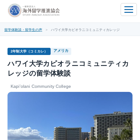
toggle
naviga
留学体験談・留学生の声
> ハワイ大学カピオラニコミュニティカレッジ
アメリカ
2年制大学（コミカレ）
ハワイ大学カピオラニコミュニティカ
レッジの留学体験談
Kapi'olani Community College