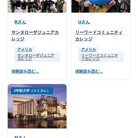
Rさん
Uさん
サンタローザジュニアカ
リーワードコミュニティ
レッジ
カレッジ
アメリカ
アメリカ
サンタローザジュニア
リーワードコミュニテ
カレッジ
ィカレッジ
体験談を読む
→
体験談を読む
→
2年制大学（コミカレ）
Mさん