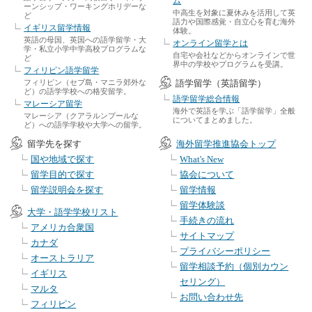
ム
ーンシップ・ワーキングホリデーな
中高生を対象に夏休みを活用して英
ど
語力や国際感覚・自立心を育む海外
イギリス留学情報
体験。
英語の母国、英国への語学留学・大
オンライン留学とは
学・私立小学中学高校プログラムな
自宅や会社などからオンラインで世
ど
界中の学校やプログラムを受講。
フィリピン語学留学
フィリピン（セブ島・マニラ郊外な
語学留学（英語留学）
ど）の語学学校への格安留学。
語学留学総合情報
マレーシア留学
海外で英語を学ぶ「語学留学」全般
マレーシア（クアラルンプールな
についてまとめました。
ど）への語学学校や大学への留学。
留学先を探す
海外留学推進協会トップ
国や地域で探す
What's New
留学目的で探す
協会について
留学説明会を探す
留学情報
留学体験談
大学・語学学校リスト
手続きの流れ
アメリカ合衆国
サイトマップ
カナダ
プライバシーポリシー
オーストラリア
留学相談予約（個別カウン
イギリス
セリング）
マルタ
お問い合わせ先
フィリピン