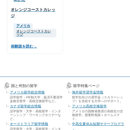
オレンジコーストカレッ
ジ
アメリカ
オレンジコーストカレ
ッジ
体験談を読む
→
国と州別の留学
留学特集ページ
アメリカ留学総合情報
海外留学奨学金情報
語学留学・4年制大学・返済不要奨学
留学生向けの奨学金（スカラーシッ
金格安留学・高校交換留学など。
プ）を支給する大学へのサポート。
カナダ留学総合情報
アメリカ高校交換留学
語学留学・大学・高校留学・インタ
アメリカの国務省推奨の高校生の交
ーンシップ・ワーキングホリデーな
換留学。授業料免除＋ホームステ
ど。
イ。
オーストラリア留学情報
中高生夏休み短期サマープログラ
語学留学・大学・高校留学・インタ