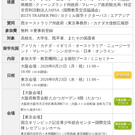
後援
商務部 / クィーンズランド州政府 / マレーシア政府観光局 / 特定
非営利活動法人JAFSA（国際教育交流協議会）
IELTS TRAINER PRO / ヨクミル留学ドクターパス / エアアジア
賛同
西オーストラリア州政府（東京事務所）/ カナダ大使館広報部
参加費
無料 ※要事前登録
対象
高校生、大学生、既卒者、またその保護者
アメリカ・カナダ・イギリス・オーストラリア・ニュージーラ
留学先国
ンド・マレーシア・シンガポール・日本・オンライン
内容
参加大学・教育機関による個別ブース / ミニセミナー
大阪会場：2026年9月21日（月・祝）11:00～
16:00
（10:45開場）
日程
東京会場：2026年9月23日（水・祝）11:00～
16:00
（10:45開場）
【大阪会場】
大阪府教育会館 たかつガーデン 8階（たかつ）
大阪府大阪市天王寺区東高津町7-11（大阪メトロ谷町線 谷町九丁目
駅から徒歩1分）
会場
【東京会場】
国立オリンピック記念青少年総合センター国際交流
棟 レセプションホール
東京都渋谷区代々木神園町3-1（小田急線 参宮橋駅から徒歩7分）