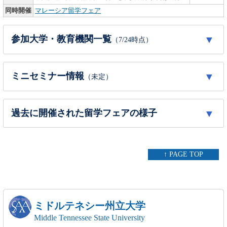
同時開催
マレーシア留学フェア
参加大学・教育機関一覧
（7/24時点）
「※」は大学付属またはパスウェイ／ファウンデーションコース
ミニセミナー情報
（未定）
などの教育機関担当者
「△」の教育機関は【資料参加】となります
順次公開予定
大阪会場
東京会場
国
大学名
過去に開催された留学フェアの様子
9/21 (月/祝)
9/23 (水/祝)
Arizona State University
※
×
〇
【University】アリゾナ州
California State University San Marcos
※
-
-
留学フェアの様子（来場者のべ約2,000名以上）
【University】カリフォルニア州
↑ PAGE TOP
Contra Costa Community College
〇
〇
【College】カリフォルニア州
De Anza College
〇
〇
【College】カリフォルニア州
Drew University
※
〇
〇
ミドルテネシー州立大学
【University】ニュージャージー州
Florida Atlantic University
Middle Tennessee State University
※
-
-
フロリダ州
【University】