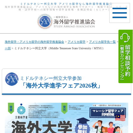
ミドルテネシー州立大学 アメリカ留学なら海外留学推進協会
海外留学推進協会は、アメリカなどの海外留学を無料でサポート・無償で支援。大学・高
校・語学学校への留学情報や奨学金情報・各種説明会（セミナー）。
toggle
navigat
海外留学・アメリカ留学の海外留学推進協会
>
アメリカ留学
>
アメリカ留学先一覧
>
テネシ
ー州
> ミドルテネシー州立大学（Middle Tennessee State University / MTSU）
ミドルテネシー州立大学参加
「海外大学進学フェア2026秋」