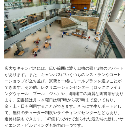
〇
〇
【University】クイーンズランド州
Monash University
○
○
【University】ビクトリア州
Murdoch University
×
〇
【University】西オーストラリア州
Swinburne University of Technology
※
〇
〇
【University】ビクトリア州
University of Tasmania
※
○
○
【University】タスマニア州
University of Western Australia
※
○
○
【University】西オーストラリア州
Western Sydney University
※
×
〇
【University】ニューサウスウェールズ州
広大なキャンパスには、広い範囲に渡り13棟の寮と2棟のアパート
Auckland University of Technology
※
〇
〇
があります。また、キャンパスにいくつものレストランやコーヒ
【University】北島
ーショップが立ち並び、寮費と一緒にミールプランを選ぶことが
Lincoln University
〇
〇
【University】南島
できます。その他、レクリエーションセンター（ロッククライミ
University of Auckland
※
ングウォール、プール、ジム）や、4階建ての綺麗な図書館があり
〇
〇
【University】北島
ます。図書館は月～木曜日は朝7時から夜2時まで空いており、
University of Otago
〇
〇
金・土・日も利用することができます。さらに学生サポートとし
【University】南島
て、無料のチューター制度やライティングセンターなどもあり、
Asia Pacific University of Technology & Innovation
〇
〇
【University】クアラルンプール
進路相談もできます。147億ドルかけて創られた最先端の新しいサ
HELP University
イエンス・ビルディングも魅力の一つです。
〇
〇
【University】クアラルンプール