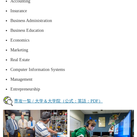
Accounting
Insurance
Business Administration
Business Education
Economics
Marketing
Real Estate
Computer Information Systems
Management
Entrepreneurship
専攻一覧 / 大学＆大学院（公式：英語：PDF）