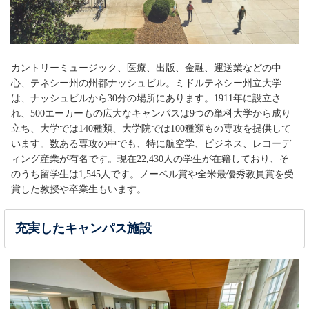
University of Nevada, Reno
※
〇
〇
【University】ワシントン州
Brock University
〇
〇
【University】オンタリオ州
Capilano University
×
〇
【University】ブリティッシュコロンビア州
カントリーミュージック、医療、出版、金融、運送業などの中
Langara College
×
〇
心、テネシー州の州都ナッシュビル。ミドルテネシー州立大学
【College】ブリティッシュコロンビア州
は、ナッシュビルから30分の場所にあります。1911年に設立さ
University of Alberta (Year One Foundation
Program)
※
×
〇
れ、500エーカーもの広大なキャンパスは9つの単科大学から成り
【University】アルバータ州
立ち、大学では140種類、大学院では100種類もの専攻を提供して
Durham University
※
-
-
います。数ある専攻の中でも、特に航空学、ビジネス、レコーデ
【University】イングランド 北部
INTO Manchester
※
ィング産業が有名です。現在22,430人の学生が在籍しており、そ
〇
〇
【University】マンチェスター
のうち留学生は1,545人です。ノーベル賞や全米最優秀教員賞を受
Newcastle University
※
×
〇
賞した教授や卒業生もいます。
【University】イングランド 北部
University of Bath
※
〇
〇
【University】イングランド 南西部
充実したキャンパス施設
University of East Anglia
※
〇
〇
【University】イングランド 南部
University of Sheffield
※
〇
〇
【University】イングランド 中部
University of Sussex
※
〇
〇
【University】ブライトン
James Cook University