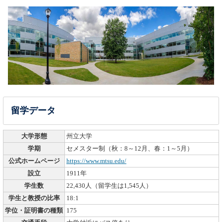
Monash University Malaysia
〇
〇
【University】クアラルンプール近郊
Sunway University
〇
〇
【University】クアラルンプール近郊
Taylor's University
〇
〇
【University】クアラルンプール近郊
Universiti Teknologi PETRONAS
〇
〇
【University】クアラルンプール近郊
James Cook University Singapore
〇
〇
【University】シンガポール
テキサス州立大学付属オンライン英語コース
〇
〇
※
留学データ
【大学付属英語コース】オンライン
大学形態
州立大学
学期
セメスター制（秋：8～12月、春：1～5月）
公式ホームページ
https://www.mtsu.edu/
設立
1911年
学生数
22,430人（留学生は1,545人）
学生と教授の比率
18:1
学位・証明書の種類
175