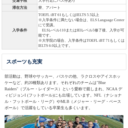
交通手段
大学付近にバス停あり
滞在方法
寮、アパート
TOEFL iBT 61もしくはIELTS 5.5以上
※入学条件に満たない場合は、ELS Language Center
にて受講。
入学条件
ELSレベル110またはIEIレベル5修了後、入学が可
能です。
※大学院の場合、入学条件はTOEFL iBT 71もしくは
IELTS 6.0以上です。
スポーツも充実
部活動は、野球やサッカー、バスケの他、ラクロスやアイスホッ
ケーなど、約20種類あります。それぞれのチームは"Blue
Raiders"（ブルー・レイダース）という愛称で親しまれ、NCAA デ
ィビジョンI (フットボール)にも出場しています。NFL（ナショナ
ル・フットボール・リーグ）やMLB（メジャー・リーグ・ベース
ボール）で活躍をしている卒業生も多くいます。