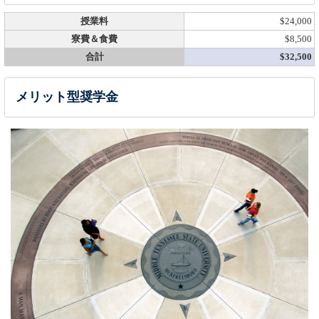
授業料
$24,000
寮費＆食費
$8,500
合計
$32,500
メリット型奨学金