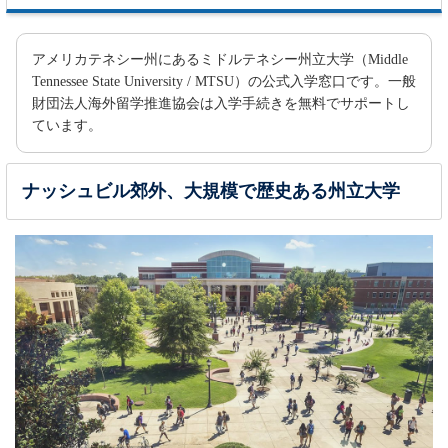
Foothill College
〇
〇
【
】
College
カリフォルニア州
Full Sail University
アメリカテネシー州にあるミドルテネシー州立大学（Middle
〇
〇
【University】フロリダ州
海外大学進学フェア2026春の動画紹介
Tennessee State University / MTSU）の公式入学窓口です。一般
Gannon University
〇
〇
財団法人海外留学推進協会は入学手続きを無料でサポートし
【University】ペンシルベニア州
Hawaii Pacific University
ています。
×
〇
【University】ハワイ州
Illinois Institute of Technology
〇
〇
【University】イリノイ州
ナッシュビル郊外、大規模で歴史ある州立大学
Middle Tennessee State University
〇
〇
【University】テネシー州
North Central College
〇
〇
【University】イリノイ州
Oregon State University
※
〇
〇
オレゴン州
【University】
Santa Rosa Junior College
〇
〇
【College】カリフォルニア州
SUNY Geneseo
〇
〇
【University】ニューヨーク州
Truckee Meadows Community College
〇
〇
【College】ネバダ州
University of Central Florida
※
〇
〇
【University】フロリダ州