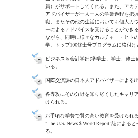
員）がサポートしてくれる。また、アカ
アドバイザーが一人一人の学業過程を把
職、またその他の生活においても個人カ
ーによるアドバイスを受けることができ
ながら、同時に様々なカルチャー・ヒトの
学、トップ100修士号プログラムに格付
ビジネス＆会計学部(準学士、学士、修士)
いる。
国際交流課の日本人アドバイザーによる
各専攻にその分野を知り尽くしたキャリ
けられる。
お手頃な学費で質の高い教育を受けられ
"The U.S. News $ World Re
る。