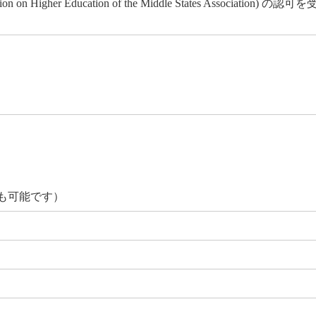
igher Education of the Middle States Association) の認可
も可能です）