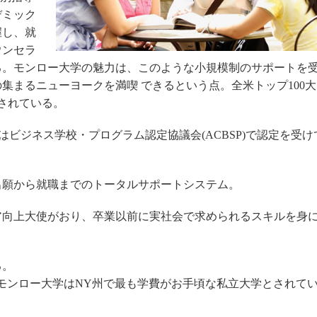
デミック
握し、就
ウンセラ
る。モンロー大学の魅力は、このような小規模制のサポートを
集まるニューヨークを満喫 できるという点。全米トップ100大
けされている。
はビジネス学校・プログラム認定協議会(ACBSP)で認定を受け
出願から就職までのトータルサポートシステム。
ア向上大使がおり、卒業以前に実社会で求められるスキルを身
る。
port"誌によるとモンロー大学はNY州で最も学費がお手頃な私立大学とされて