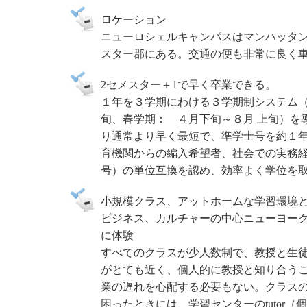
ロケーション
ニューロシェルキャンパスはマンハッタ
スター郡にある。交通の便も非常に良く
2セメスター＋1で早く卒業できる。
１年を３学期にわける３学期制システム
旬、春学期： ４月下旬～８月 上旬）を
り通常より早く最短で、準学士号を約１
育機関からの編入希望者、社会での実務
号）の単位互換を認め、効率よく学位を
小規模クラス、アットホームな学習環境
ビジネス、カルチャーの中心ニューヨー
に体験
すべてのクラスが少人数制で、教授と生
がとても近く、個人的に教授と知り合う
業の遅れを心配する必要もない。クラス
困ったときには、学習センターのtutor（