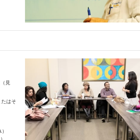
業（見
またはそ
A）
ド）