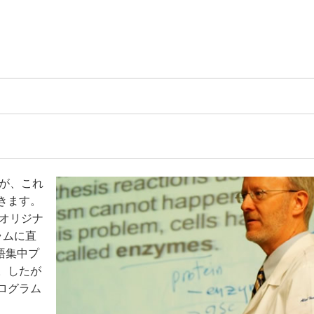
すが、これ
きます。
学オリジナ
ラムに直
語集中プ
。したが
ログラム