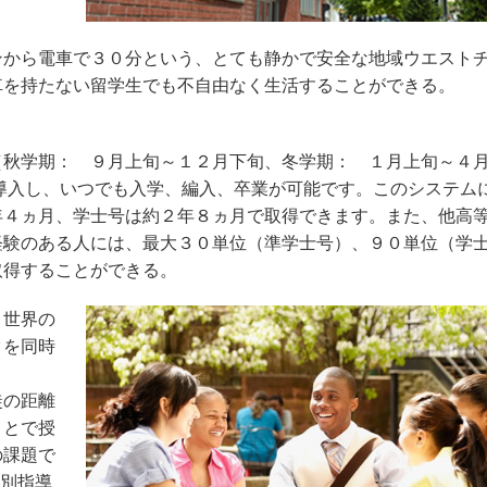
ンから電車で３０分という、とても静かで安全な地域ウエスト
車を持たない留学生でも不自由なく生活することができる。
（秋学期： ９月上旬～１２月下旬、冬学期： １月上旬～４
導入し、いつでも入学、編入、卒業が可能です。このシステム
年４ヵ月、学士号は約２年８ヵ月で取得できます。また、他高
経験のある人には、最大３０単位（準学士号）、９０単位（学
取得することができる。
と世界の
クを同時
徒の距離
ことで授
の課題で
個別指導