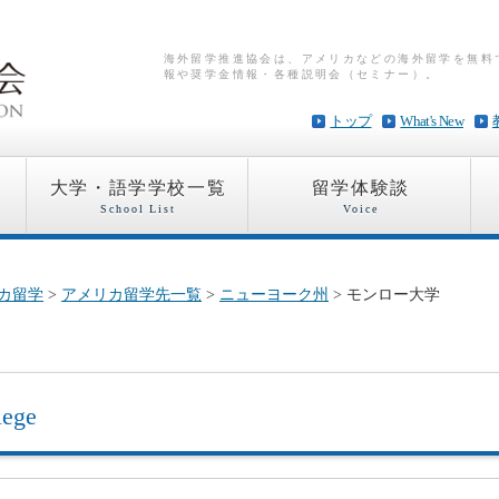
海外留学推進協会は、アメリカなどの海外留学を無料
報や奨学金情報・各種説明会（セミナー）。
トップ
What's New
大学・語学学校一覧
留学体験談
School List
Voice
カ留学
>
アメリカ留学先一覧
>
ニューヨーク州
> モンロー大学
lege