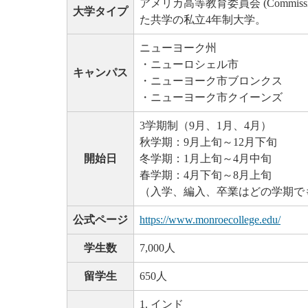
アメリカ高等教育委員会 (Commission on H
大学タイプ
た共学の私立4年制大学。
ニューヨーク州
・ニューロシェル市
キャンパス
・ニューヨーク市ブロンクス
・ニューヨーク市クイーンズ
3学期制（9月、1月、4月）
秋学期：9月上旬～12月下旬
開始日
冬学期：1月上旬～4月中旬
春学期：4月下旬～8月上旬
（入学、編入、卒業はどの学期で
公式ページ
https://www.monroecollege.edu/
学生数
7,000人
留学生
650人
1. インド