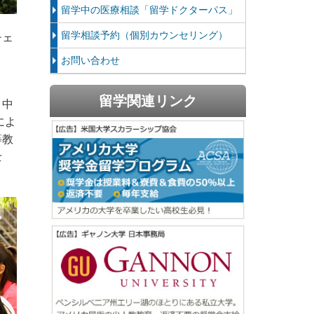
留学中の医療相談「留学ドクターパス」
留学相談予約（個別カウンセリング）
チェ
お問い合わせ
留学関連リンク
月中
によ
等教
士