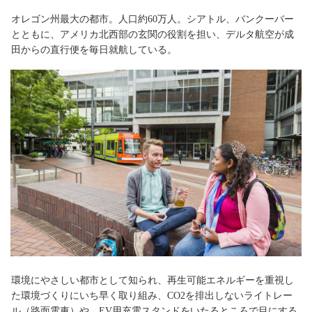
オレゴン州最大の都市。人口約60万人。シアトル、バンクーバー
とともに、アメリカ北西部の玄関の役割を担い、デルタ航空が成
田からの直行便を毎日就航している。
環境にやさしい都市として知られ、再生可能エネルギーを重視し
た環境づくりにいち早く取り組み、CO2を排出しないライトレー
ル（路面電車）や、EV用充電スタンドをいたるところで目にする