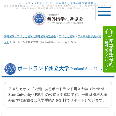
ポートランド州立大学 アメリカ留学なら海外留学推進協会
海外留学推進協会は、アメリカなどの海外留学を無料でサポート・無償で支援。大学・高
校・語学学校への留学情報や奨学金情報・各種説明会（セミナー）。
toggle
navigat
海外留学・アメリカ留学の海外留学推進協会
>
アメリカ留学
>
アメリカ留学先一覧
>
オレゴ
ン州
> ポートランド州立大学（Portland State University / PSU）
ポートランド州立大学
Portland State University
アメリカオレゴン州にあるポートランド州立大学（Portland
State University / PSU）の公式入学窓口です。一般財団法人海
外留学推進協会は入学手続きを無料でサポートしています。