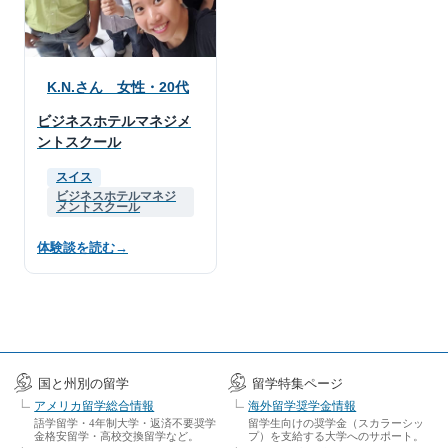
K.N.さん 女性・20代
ビジネスホテルマネジメ
ントスクール
スイス
ビジネスホテルマネジ
メントスクール
体験談を読む
→
国と州別の留学
留学特集ページ
アメリカ留学総合情報
海外留学奨学金情報
語学留学・4年制大学・返済不要奨学
留学生向けの奨学金（スカラーシッ
金格安留学・高校交換留学など。
プ）を支給する大学へのサポート。