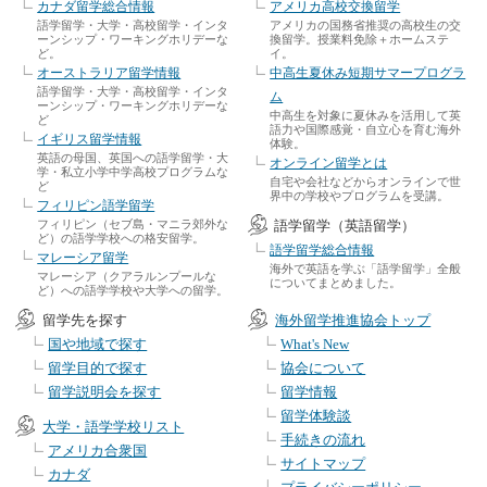
カナダ留学総合情報
アメリカ高校交換留学
語学留学・大学・高校留学・インタ
アメリカの国務省推奨の高校生の交
ーンシップ・ワーキングホリデーな
換留学。授業料免除＋ホームステ
ど。
イ。
オーストラリア留学情報
中高生夏休み短期サマープログラ
語学留学・大学・高校留学・インタ
ム
ーンシップ・ワーキングホリデーな
中高生を対象に夏休みを活用して英
ど
語力や国際感覚・自立心を育む海外
イギリス留学情報
体験。
英語の母国、英国への語学留学・大
オンライン留学とは
学・私立小学中学高校プログラムな
自宅や会社などからオンラインで世
ど
界中の学校やプログラムを受講。
フィリピン語学留学
フィリピン（セブ島・マニラ郊外な
語学留学（英語留学）
ど）の語学学校への格安留学。
語学留学総合情報
マレーシア留学
海外で英語を学ぶ「語学留学」全般
マレーシア（クアラルンプールな
についてまとめました。
ど）への語学学校や大学への留学。
留学先を探す
海外留学推進協会トップ
国や地域で探す
What's New
留学目的で探す
協会について
留学説明会を探す
留学情報
留学体験談
大学・語学学校リスト
手続きの流れ
アメリカ合衆国
サイトマップ
カナダ