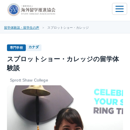
toggle
naviga
留学体験談・留学生の声
> スプロットショー・カレッジ
カナダ
専門学校
スプロットショー・カレッジの留学体
験談
Sprott Shaw College