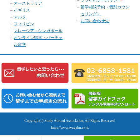
プライバシーポリシー
オーストラリア
留学相談予約（個別カウン
イギリス
セリング）
マルタ
お問い合わせ先
フィリピン
マレーシア・シンガポール
オンライン留学・バーチャ
ル留学
Copyright(c) Study Abroad Association, All Rights Reserved.
https://www.ryugaku.or.jp/