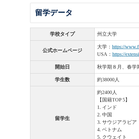
留学データ
学校タイプ
州立大学
大学：
https://www.f
公式ホームページ
USA：
https://extens
開始日
秋学期８月、春学
学生数
約38000人
約2400人
【国籍TOP 5】
1. インド
2. 中国
留学生
3. サウジアラビア
4. ベトナム
5. クウェイト