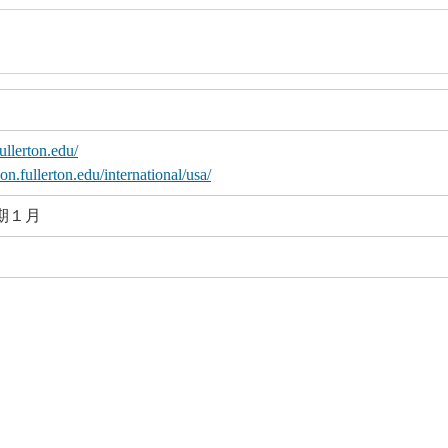
ullerton.edu/
ion.fullerton.edu/international/usa/
期１月