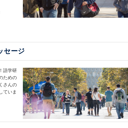
書
ッセージ
！語学研
のための
くさんの
していま