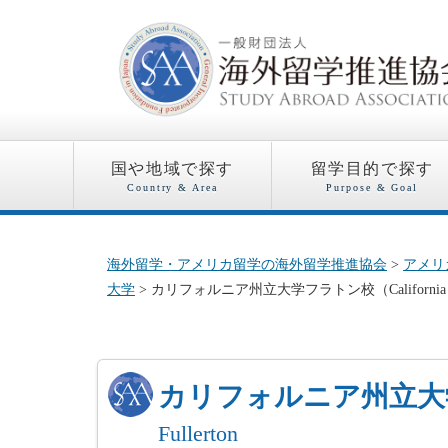
国や地域で探す
留学目的で探す
Country & Area
Purpose & Goal
海外留学・アメリカ留学の海外留学推進協会
>
アメリ
大学
> カリフォルニア州立大学フラトン校（California State Univ
カリフォルニア州立
Fullerton