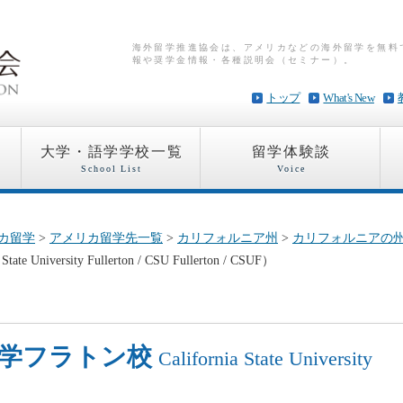
海外留学推進協会は、アメリカなどの海外留学を無料
報や奨学金情報・各種説明会（セミナー）。
トップ
What's New
大学・語学学校一覧
留学体験談
School List
Voice
カ留学
>
アメリカ留学先一覧
>
カリフォルニア州
>
カリフォルニアの
ersity Fullerton / CSU Fullerton / CSUF）
大学フラトン校
California State University