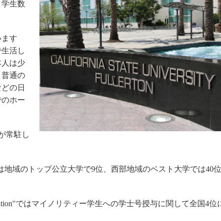
、学生数
。
います
で生活し
本人は少
、普通の
などの日
でのホー
察が常駐し
d Report"では地域のトップ公立大学で9位、西部地域のベスト大学では40
Higher Education"ではマイノリティー学生への学士号授与に関して全国4