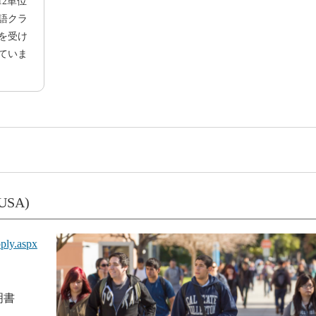
12単位
語クラ
を受け
ていま
(USA)
pply.aspx
明書