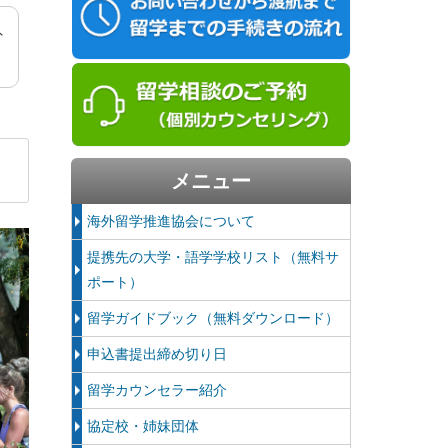
外
メニュー
海外留学推進協会について
提携先の大学・語学学校リスト（無料サ
ポート）
留学ガイドブック（無料ダウンロード）
申込書提出締め切り日
留学カウンセラー紹介
協定校・姉妹団体