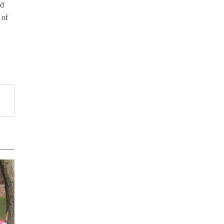
nd
 of