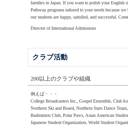
families in Japan. If you want to polish your Englis
Pathway programs tailored to your needs because we be
our students are happy, satisfied, and successful. Co
Director of International Admissions
クラブ活動
200以上のクラブや組織
例えば・・・
College Broadcasters Inc., Gospel Ensemble, Club Ic
Northern Ski and Board, Northern Stars Dance Tea
Badminton Club, Polar Paws, Asian American Studen
Japanese Student Organization, World Student Organi