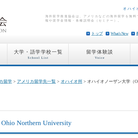
オハイ
海外留学推進協会は、アメリカなどの海外留学を無料
報や奨学金情報・各種説明会（セミナー）。
トップ
What's New
大学・語学学校一覧
留学体験談
School List
Voice
カ留学
>
アメリカ留学先一覧
>
オハイオ州
> オハイオノーザン大学（Oh
学
Ohio Northern University