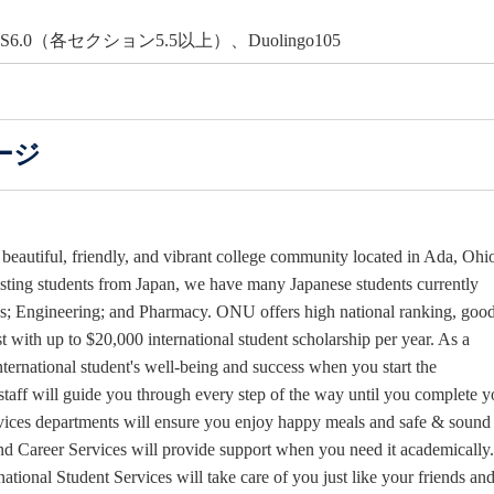
ELTS6.0（各セクション5.5以上）、Duolingo105
ージ
autiful, friendly, and vibrant college community located in Ada, Ohi
sting students from Japan, we have many Japanese students currently
ess; Engineering; and Pharmacy. ONU offers high national ranking, goo
st with up to $20,000 international student scholarship per year. As a
nternational student's well-being and success when you start the
staff will guide you through every step of the way until you complete y
vices departments will ensure you enjoy happy meals and safe & sound
and Career Services will provide support when you need it academically.
ational Student Services will take care of you just like your friends an