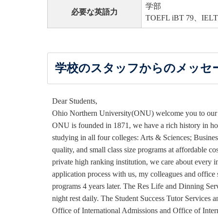
学部
必要な英語力
TOEFL iBT 79、I
学校のスタッフからのメッセ
Dear Students,
Ohio Northern University(ONU) welcome you to our be
ONU is founded in 1871, we have a rich history in ho
studying in all four colleges: Arts & Sciences; Busin
quality, and small class size programs at affordable co
private high ranking institution, we care about every i
application process with us, my colleagues and office 
programs 4 years later. The Res Life and Dinning Ser
night rest daily. The Student Success Tutor Services 
Office of International Admissions and Office of Intern