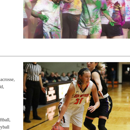
Lacrosse,
ld,
tball,
yball