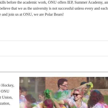
h skills before the academic work, ONU offers IEP, Summer Academy, a
lieve that we as the university is not successful unless every and each
me and join us at ONU, we are Polar Bears!
e Hockey,
m, ONU
t Union,
zation,