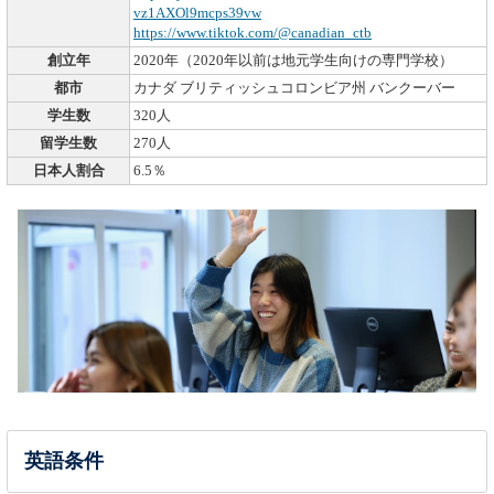
vz1AXOl9mcps39vw
https://www.tiktok.com/@canadian_ctb
創立年
2020年（2020年以前は地元学生向けの専門学校）
都市
カナダ ブリティッシュコロンビア州 バンクーバー
学生数
320人
留学生数
270人
日本人割合
6.5％
英語条件