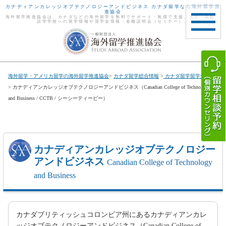
カナディアンカレッジオブテクノロジーアンドビジネス カナダ留学なら海外留学推
進協会
海外留学推進協会は、カナダなどの海外留学を無料でサポート・無償で支援。大学・高校・
語学学校への留学情報や奨学金情報・各種説明会（セミナー）。
toggle
navigat
海外留学・アメリカ留学の海外留学推進協会
>
カナダ留学総合情報
>
カナダ留学留学先一覧
> カナディアンカレッジオブテクノロジーアンドビジネス（Canadian College of Technology
and Business / CCTB / シーシーティービー）
カナディアンカレッジオブテクノロジー
アンドビジネス
Canadian College of Technology
and Business
カナダブリティッシュコロンビア州にあるカナディアンカレ
ッジオブテクノロジーアンドビジネス（Canadian College of