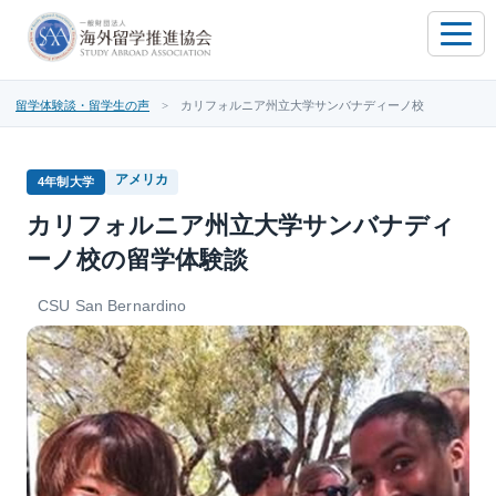
toggle
naviga
留学体験談・留学生の声
> カリフォルニア州立大学サンバナディーノ校
アメリカ
4年制大学
カリフォルニア州立大学サンバナディ
ーノ校の留学体験談
CSU San Bernardino