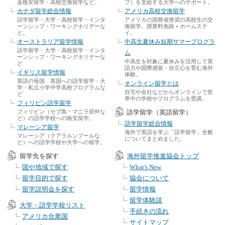
金格安留学・高校交換留学など。
プ）を支給する大学へのサポート。
カナダ留学総合情報
アメリカ高校交換留学
語学留学・大学・高校留学・インタ
アメリカの国務省推奨の高校生の交
ーンシップ・ワーキングホリデーな
換留学。授業料免除＋ホームステ
ど。
イ。
オーストラリア留学情報
中高生夏休み短期サマープログラ
語学留学・大学・高校留学・インタ
ム
ーンシップ・ワーキングホリデーな
中高生を対象に夏休みを活用して英
ど
語力や国際感覚・自立心を育む海外
イギリス留学情報
体験。
英語の母国、英国への語学留学・大
オンライン留学とは
学・私立小学中学高校プログラムな
自宅や会社などからオンラインで世
ど
界中の学校やプログラムを受講。
フィリピン語学留学
フィリピン（セブ島・マニラ郊外な
語学留学（英語留学）
ど）の語学学校への格安留学。
語学留学総合情報
マレーシア留学
海外で英語を学ぶ「語学留学」全般
マレーシア（クアラルンプールな
についてまとめました。
ど）への語学学校や大学への留学。
留学先を探す
海外留学推進協会トップ
国や地域で探す
What's New
留学目的で探す
協会について
留学説明会を探す
留学情報
留学体験談
大学・語学学校リスト
手続きの流れ
アメリカ合衆国
サイトマップ