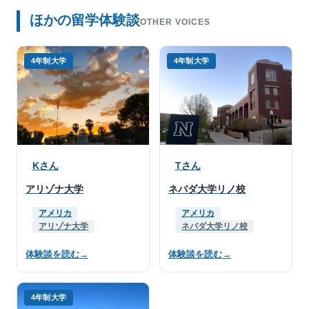
ほかの留学体験談
OTHER VOICES
4年制大学
4年制大学
Kさん
Tさん
アリゾナ大学
ネバダ大学リノ校
アメリカ
アメリカ
アリゾナ大学
ネバダ大学リノ校
体験談を読む
→
体験談を読む
→
4年制大学