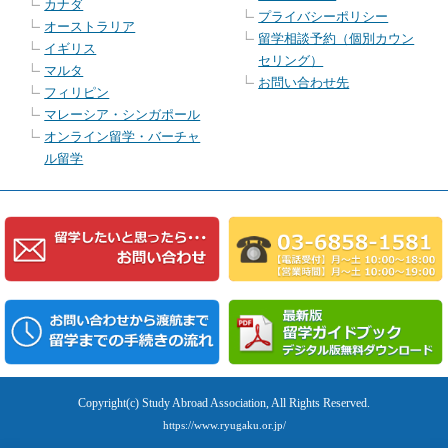
カナダ
プライバシーポリシー
オーストラリア
留学相談予約（個別カウン
イギリス
セリング）
マルタ
お問い合わせ先
フィリピン
マレーシア・シンガポール
オンライン留学・バーチャ
ル留学
Copyright(c) Study Abroad Association, All Rights Reserved.
https://www.ryugaku.or.jp/