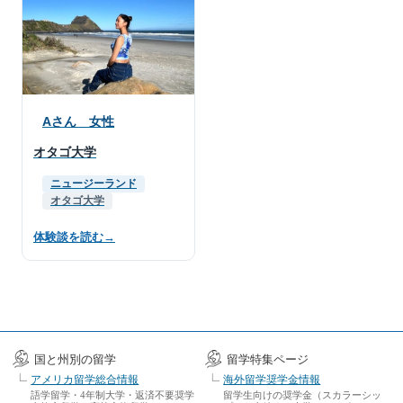
Aさん 女性
オタゴ大学
ニュージーランド
オタゴ大学
体験談を読む
→
国と州別の留学
留学特集ページ
アメリカ留学総合情報
海外留学奨学金情報
語学留学・4年制大学・返済不要奨学
留学生向けの奨学金（スカラーシッ