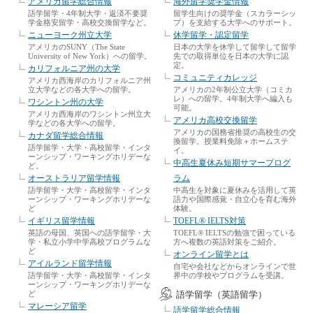
アメリカ留学総合情報
海外留学奨学金情報
語学留学・4年制大学・返済不要奨
留学生向けの奨学金（スカラーシッ
学金格安留学・高校交換留学など。
プ）を支給する大学へのサポート。
ニューヨーク州立大学
休学留学・認定留学
アメリカのSUNY（The State
日本の大学を休学して留学して留学
University of New York）への留学。
先での取得単位を日本の大学に認
定。
カリフォルニア州の大学
コミュニティカレッジ
アメリカ西海岸のカリフォルニア州
立大学などの各大学への留学。
アメリカの2年制公立大学（コミカ
レ）への留学。4年制大学へ編入も
ワシントン州の大学
可能。
アメリカ西海岸のワシントン州立大
アメリカ高校交換留学
学などの各大学への留学。
アメリカの国務省推奨の高校生の交
カナダ留学総合情報
換留学。授業料免除＋ホームステ
語学留学・大学・高校留学・インタ
イ。
ーンシップ・ワーキングホリデーな
中高生夏休み短期サマープログ
ど。
オーストラリア留学情報
ラム
語学留学・大学・高校留学・インタ
中高生を対象に夏休みを活用して英
ーンシップ・ワーキングホリデーな
語力や国際感覚・自立心を育む海外
ど
体験。
イギリス留学情報
TOEFL® IELTS対策
英語の母国、英国への語学留学・大
TOEFL® IELTSの勉強で困っている
学・私立小学中学高校プログラムな
方へ複数の英語対策をご紹介。
ど
オンライン留学とは
アイルランド留学情報
自宅や会社などからオンラインで世
語学留学・大学・高校留学・インタ
界中の学校やプログラムを受講。
ーンシップ・ワーキングホリデーな
ど
語学留学（英語留学）
マレーシア留学
語学留学総合情報