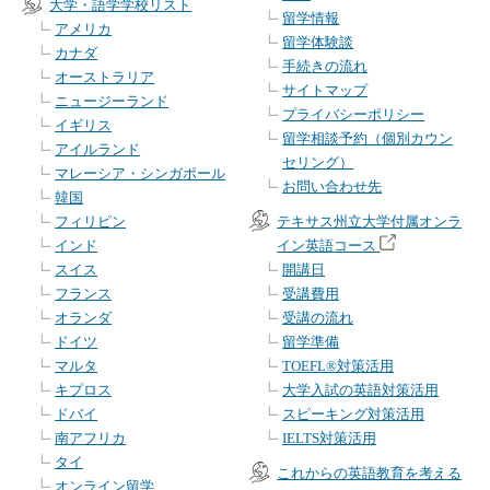
大学・語学学校リスト
留学情報
アメリカ
留学体験談
カナダ
手続きの流れ
オーストラリア
サイトマップ
ニュージーランド
プライバシーポリシー
イギリス
留学相談予約（個別カウン
アイルランド
セリング）
マレーシア・シンガポール
お問い合わせ先
韓国
フィリピン
テキサス州立大学付属オンラ
インド
イン英語コース
スイス
開講日
フランス
受講費用
オランダ
受講の流れ
ドイツ
留学準備
マルタ
TOEFL®対策活用
キプロス
大学入試の英語対策活用
ドバイ
スピーキング対策活用
南アフリカ
IELTS対策活用
タイ
これからの英語教育を考える
オンライン留学