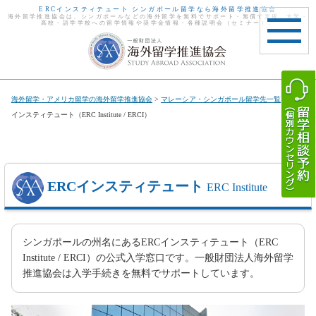
ERCインスティテュート シンガポール留学なら海外留学推進協会
海外留学推進協会は、シンガポールなどの海外留学を無料でサポート・無償で支援。大学・
高校・語学学校への留学情報や奨学金情報・各種説明会（セミナー）。
toggle
navigat
海外留学・アメリカ留学の海外留学推進協会
>
マレーシア・シンガポール留学先一覧
> ERC
インスティテュート（ERC Institute / ERCI）
ERCインスティテュート
ERC Institute
シンガポールの州名にあるERCインスティテュート（ERC
Institute / ERCI）の公式入学窓口です。一般財団法人海外留学
推進協会は入学手続きを無料でサポートしています。