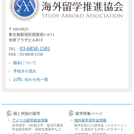
〒160-0023
東京都新宿区西新宿1-4-11
全研プラザビルB1F
03-6858-1581
TEL：
FAX：03-6858-1550
協会について
手続きの流れ
お問い合わせ先一覧
国と州別の留学
留学特集ページ
アメリカ留学総合情報
海外留学奨学金情報
語学留学・4年制大学・返済不要奨
留学生向けの奨学金（スカラーシッ
学金格安留学・高校交換留学など。
プ）を支給する大学へのサポート。