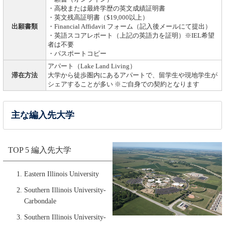
・高校または最終学歴の英文成績証明書
・英文残高証明書（$19,000以上）
出願書類
・Financial Affidavit フォーム（記入後メールにて提出）
・英語スコアレポート（上記の英語力を証明）※IEL希望
者は不要
・パスポートコピー
アパート（Lake Land Living）
滞在方法
大学から徒歩圏内にあるアパートで、留学生や現地学生が
シェアすることが多い ※ご自身での契約となります
主な編入先大学
TOP 5 編入先大学
Eastern Illinois University
Southern Illinois University-
Carbondale
Southern Illinois University-