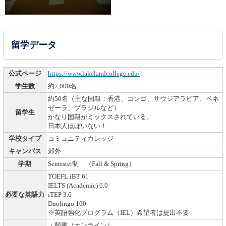
留学データ
公式ページ
https://www.lakelandcollege.edu/
学生数
約7,000名
約50名（主な国籍：香港、コンゴ、サウジアラビア、ベネ
ゼーラ、ブラジルなど）
留学生
かなり国籍がミックスされている。
日本人ほぼいない！
学校タイプ
コミュニティカレッジ
キャンパス
郊外
学期
Semester制 （Fall & Spring）
TOEFL iBT 61
IELTS (Academic) 6.0
必要な英語力
iTEP 3.6
Duolingo 100
※英語強化プログラム（IEL）希望者は提出不要
・願書（オンライン）