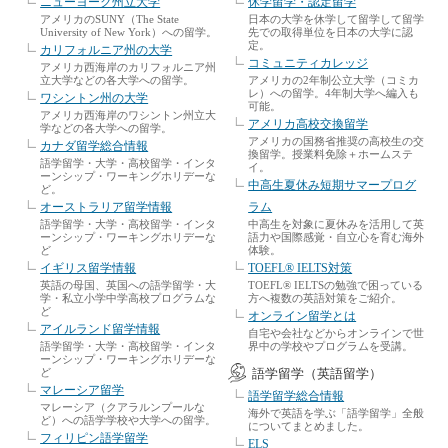
ニューヨーク州立大学
休学留学・認定留学
アメリカのSUNY（The State
日本の大学を休学して留学して留学
University of New York）への留学。
先での取得単位を日本の大学に認
定。
カリフォルニア州の大学
コミュニティカレッジ
アメリカ西海岸のカリフォルニア州
立大学などの各大学への留学。
アメリカの2年制公立大学（コミカ
レ）への留学。4年制大学へ編入も
ワシントン州の大学
可能。
アメリカ西海岸のワシントン州立大
アメリカ高校交換留学
学などの各大学への留学。
アメリカの国務省推奨の高校生の交
カナダ留学総合情報
換留学。授業料免除＋ホームステ
語学留学・大学・高校留学・インタ
イ。
ーンシップ・ワーキングホリデーな
中高生夏休み短期サマープログ
ど。
オーストラリア留学情報
ラム
語学留学・大学・高校留学・インタ
中高生を対象に夏休みを活用して英
ーンシップ・ワーキングホリデーな
語力や国際感覚・自立心を育む海外
ど
体験。
イギリス留学情報
TOEFL® IELTS対策
英語の母国、英国への語学留学・大
TOEFL® IELTSの勉強で困っている
学・私立小学中学高校プログラムな
方へ複数の英語対策をご紹介。
ど
オンライン留学とは
アイルランド留学情報
自宅や会社などからオンラインで世
語学留学・大学・高校留学・インタ
界中の学校やプログラムを受講。
ーンシップ・ワーキングホリデーな
ど
語学留学（英語留学）
マレーシア留学
語学留学総合情報
マレーシア（クアラルンプールな
海外で英語を学ぶ「語学留学」全般
ど）への語学学校や大学への留学。
についてまとめました。
フィリピン語学留学
ELS