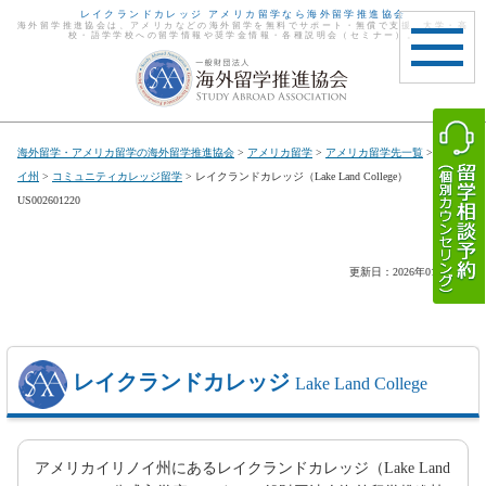
レイクランドカレッジ アメリカ留学なら海外留学推進協会
海外留学推進協会は、アメリカなどの海外留学を無料でサポート・無償で支援。大学・高
校・語学学校への留学情報や奨学金情報・各種説明会（セミナー）。
toggle
navigat
海外留学・アメリカ留学の海外留学推進協会
>
アメリカ留学
>
アメリカ留学先一覧
>
イリノ
イ州
>
コミュニティカレッジ留学
> レイクランドカレッジ（Lake Land College）
US002601220
更新日：2026年01月22日
レイクランドカレッジ
Lake Land College
アメリカイリノイ州にあるレイクランドカレッジ（Lake Land