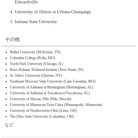
Edwardsville
University of Illinois at Urbana-Champaign
Indiana State University
その他
Bethel University (McKenzie, TN)
Columbia College (Rolla, MO)
North Park University (Chicago, IL)
Rose-Hulman Technical Institute (Terre Haute, IN)
St. John's University (Queens, NY)
Southeast Missouri State University (Cape Gireadau, MO)
University of Alabama at Birmingham (Birmingham, AL)
University of Alabama at Tuscaloosa (Tuscaloosa, AL)
University of Hawaii, Hilo (Hilo, Hawaii)
University of Minnesota Twin Cities (Minneapolis, Minnesota)
University of Northwestern Ohio (Lima, OH)
The Ohio State University (Columbus, OH)
など