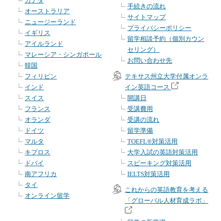
カナダ
手続きの流れ
オーストラリア
サイトマップ
ニュージーランド
プライバシーポリシー
イギリス
留学相談予約（個別カウン
アイルランド
セリング）
マレーシア・シンガポール
お問い合わせ先
韓国
フィリピン
テキサス州立大学付属オンラ
インド
イン英語コース
スイス
開講日
フランス
受講費用
オランダ
受講の流れ
ドイツ
留学準備
マルタ
TOEFL®対策活用
キプロス
大学入試の英語対策活用
ドバイ
スピーキング対策活用
南アフリカ
IELTS対策活用
タイ
これからの英語教育を考える
オンライン留学
「グローバル人材育成ラボ」