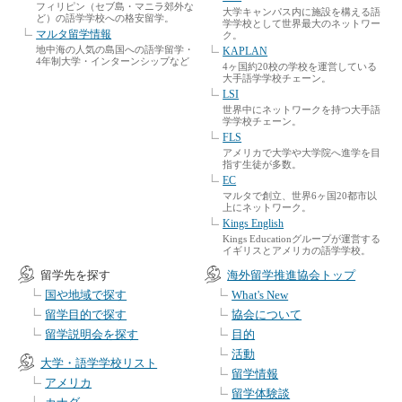
フィリピン（セブ島・マニラ郊外な
大学キャンパス内に施設を構える語
ど）の語学学校への格安留学。
学学校として世界最大のネットワー
マルタ留学情報
ク。
地中海の人気の島国への語学留学・
KAPLAN
4年制大学・インターンシップなど
4ヶ国約20校の学校を運営している
大手語学学校チェーン。
LSI
世界中にネットワークを持つ大手語
学学校チェーン。
FLS
アメリカで大学や大学院へ進学を目
指す生徒が多数。
EC
マルタで創立、世界6ヶ国20都市以
上にネットワーク。
Kings English
Kings Educationグループが運営する
イギリスとアメリカの語学学校。
留学先を探す
海外留学推進協会トップ
国や地域で探す
What's New
留学目的で探す
協会について
留学説明会を探す
目的
活動
大学・語学学校リスト
留学情報
アメリカ
留学体験談