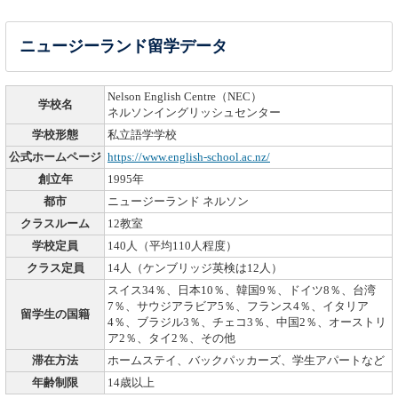
ニュージーランド留学データ
Nelson English Centre（NEC）
学校名
ネルソンイングリッシュセンター
学校形態
私立語学学校
公式ホームページ
https://www.english-school.ac.nz/
創立年
1995年
都市
ニュージーランド ネルソン
クラスルーム
12教室
学校定員
140人（平均110人程度）
クラス定員
14人（ケンブリッジ英検は12人）
スイス34％、日本10％、韓国9％、ドイツ8％、台湾
7％、サウジアラビア5％、フランス4％、イタリア
留学生の国籍
4％、ブラジル3％、チェコ3％、中国2％、オーストリ
ア2％、タイ2％、その他
滞在方法
ホームステイ、バックパッカーズ、学生アパートなど
年齢制限
14歳以上