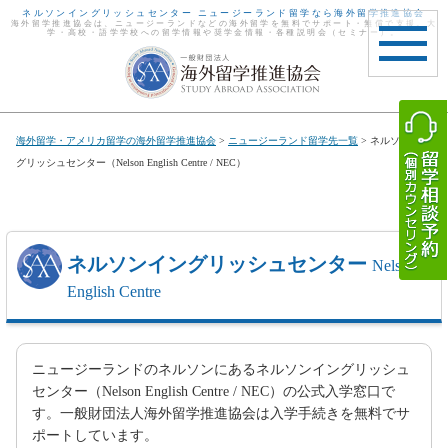
ネルソンイングリッシュセンター ニュージーランド留学なら海外留学推進協会
海外留学推進協会は、ニュージーランドなどの海外留学を無料でサポート・無償で支援。大
学・高校・語学学校への留学情報や奨学金情報・各種説明会（セミナー）。
toggle
navigat
海外留学・アメリカ留学の海外留学推進協会
>
ニュージーランド留学先一覧
> ネルソンイン
グリッシュセンター（Nelson English Centre / NEC）
ネルソンイングリッシュセンター
Nelson
English Centre
ニュージーランドのネルソンにあるネルソンイングリッシュ
センター（Nelson English Centre / NEC）の公式入学窓口で
す。一般財団法人海外留学推進協会は入学手続きを無料でサ
ポートしています。