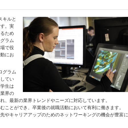
スキルと
ます。実
するため
ログラム
職場で役
活動にお
ログラム
供してい
、学生は
は業界の
われ、最新の業界トレンドやニーズに対応しています。
積むことができ、卒業後の就職活動において有利に働きます。
職先やキャリアアップのためのネットワーキングの機会が豊富