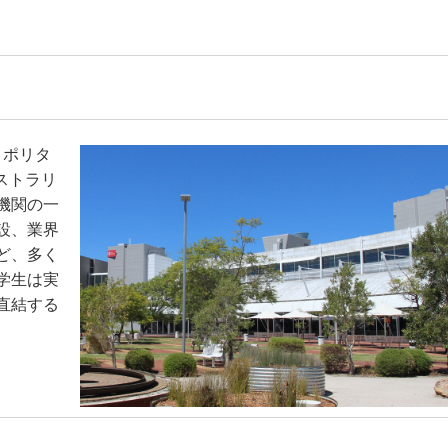
ロポリタ
オーストラリ
機関の一
設、業界
ど、多く
学生は実
直結する