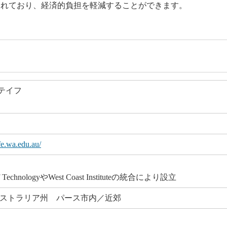
されており、経済的負担を軽減することができます。
テイフ
E
fe.wa.edu.au/
 of TechnologyやWest Coast Instituteの統合により設立
ーストラリア州 パース市内／近郊