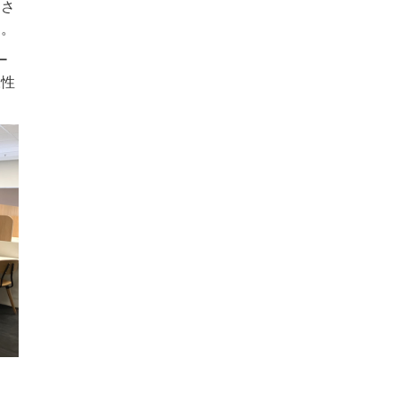
。さ
す。
ー
様性