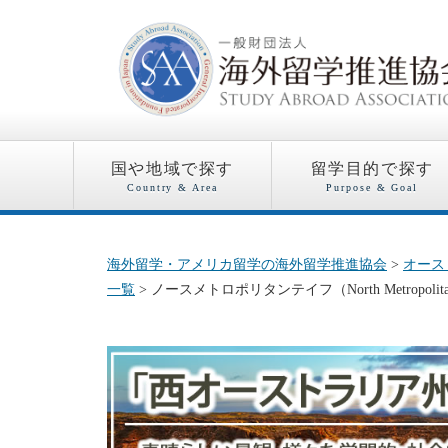
国や地域で探す
留学目的で探す
Country & Area
Purpose & Goal
海外留学・アメリカ留学の海外留学推進協会
>
オース
一覧
> ノースメトロポリタンテイフ（North Metropolitan