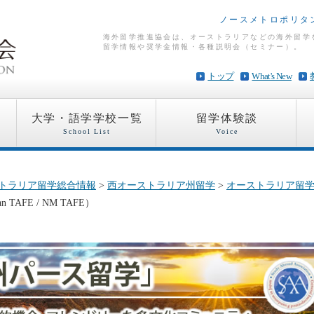
ノースメトロポリタ
海外留学推進協会は、オーストラリアなどの海外留学
留学情報や奨学金情報・各種説明会（セミナー）。
トップ
What's New
大学・語学学校一覧
留学体験談
School List
Voice
トラリア留学総合情報
>
西オーストラリア州留学
>
オーストラリア留
 TAFE / NM TAFE）