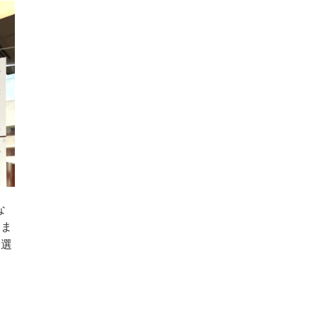
な
さま
を選
ま