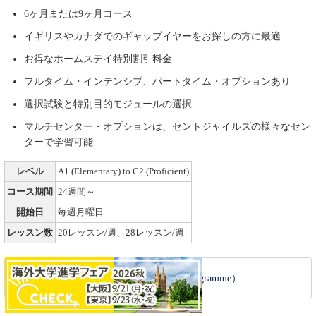
6ヶ月または9ヶ月コース
イギリスやカナダでのギャップイヤーをお探しの方に最適
お得なホームステイ特別割引料金
フルタイム・インテンシブ、パートタイム・オプションあり
選択試験と特別目的モジュールの選択
マルチセンター・オプションは、セントジャイルズの様々なセン
ターで学習可能
レベル
A1 (Elementary) to C2 (Proficient)
コース期間
24週間～
開始日
毎週月曜日
レッスン数
20レッスン/週、28レッスン/週
INTOパスウェイ
（INTO Pathway Programme）