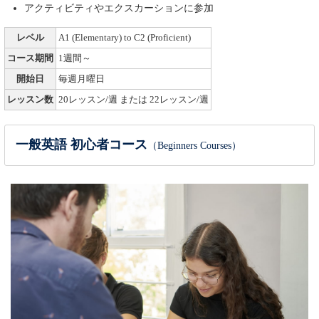
アクティビティやエクスカーションに参加
レベル
A1 (Elementary) to C2 (Proficient)
コース期間
1週間～
開始日
毎週月曜日
レッスン数
20レッスン/週 または 22レッスン/週
一般英語 初心者コース
（Beginners Courses）