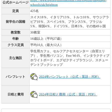
https://www.stgiles-international.com/english-language-
公式ホームページ
schools/uk/brighton
定員
425名
スイス18％、イタリア13％、トルコ10％、サウジアラ
留学生の国籍
ビア10％、スペイン6％、フランス5％、ブラジル
5％、韓国4％、ドイツ3％、日本3％、その他49ヶ国
教室数
30教室
年齢
16歳以上（平均27歳）
クラス定員
平均10人（最大12人）
学生用カフェ、セルフアクセスセンター（自習エリ
ア）、学生用パソコン、Free Wi-Fi、インタラクティブ
主な施設
ホワイトボード、エグゼクティブラウンジ、スチュー
デントブックショップ
パンフレット
2024年パンフレット（公式：英語：PDF）
日程と費用
2024年日程と費用（公式：英語：PDF）