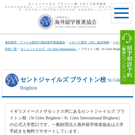
セントジャイルズ ブライトン校 イギリス語学留学
海外留学推進協会は、イギリスなどの海外留学を無料でサポート・無償で支援。大学・高
校・語学学校への留学情報や奨学金情報・各種説明会（セミナー）。
toggle
navigat
海外留学・アメリカ留学の海外留学推進協会
>
イギリス留学（UK）総合情報
>
イギリス留
学先一覧
>
セントジャイルズ （St Giles International）
> ブライトン校（St Giles Brighton）
セントジャイルズ ブライトン校
St Giles
Brighton
イギリスイーストサセックス州にあるセントジャイルズ ブラ
イトン校（St Giles Brighton / St. Giles International Brighton）
の公式入学窓口です。一般財団法人海外留学推進協会は入学
手続きを無料でサポートしています。