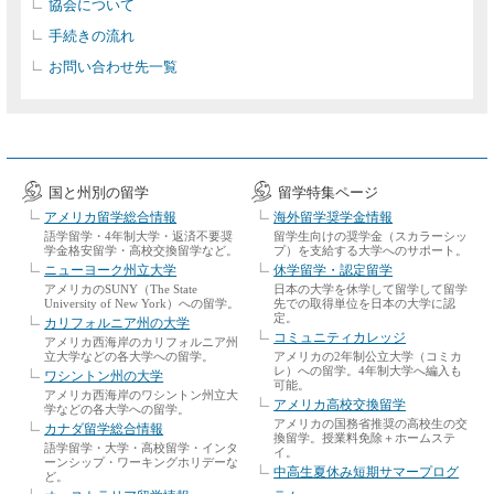
協会について
手続きの流れ
お問い合わせ先一覧
国と州別の留学
留学特集ページ
アメリカ留学総合情報
海外留学奨学金情報
語学留学・4年制大学・返済不要奨
留学生向けの奨学金（スカラーシッ
学金格安留学・高校交換留学など。
プ）を支給する大学へのサポート。
ニューヨーク州立大学
休学留学・認定留学
アメリカのSUNY（The State
日本の大学を休学して留学して留学
University of New York）への留学。
先での取得単位を日本の大学に認
定。
カリフォルニア州の大学
コミュニティカレッジ
アメリカ西海岸のカリフォルニア州
立大学などの各大学への留学。
アメリカの2年制公立大学（コミカ
レ）への留学。4年制大学へ編入も
ワシントン州の大学
可能。
アメリカ西海岸のワシントン州立大
アメリカ高校交換留学
学などの各大学への留学。
アメリカの国務省推奨の高校生の交
カナダ留学総合情報
換留学。授業料免除＋ホームステ
語学留学・大学・高校留学・インタ
イ。
ーンシップ・ワーキングホリデーな
中高生夏休み短期サマープログ
ど。