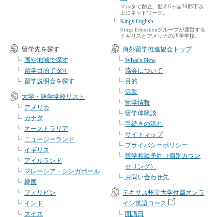
マルタで創立、世界6ヶ国20都市以
上にネットワーク。
Kings English
Kings Educationグループが運営する
イギリスとアメリカの語学学校。
留学先を探す
海外留学推進協会トップ
国や地域で探す
What's New
留学目的で探す
協会について
留学説明会を探す
目的
活動
大学・語学学校リスト
留学情報
アメリカ
留学体験談
カナダ
手続きの流れ
オーストラリア
サイトマップ
ニュージーランド
プライバシーポリシー
イギリス
留学相談予約（個別カウン
アイルランド
セリング）
マレーシア・シンガポール
お問い合わせ先
韓国
フィリピン
テキサス州立大学付属オンラ
インド
イン英語コース
スイス
開講日