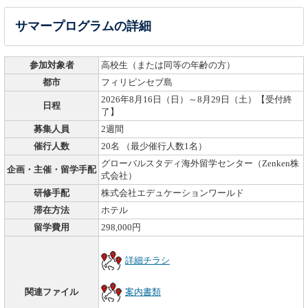
サマープログラムの詳細
参加対象者
高校生（または同等の年齢の方）
都市
フィリピンセブ島
2026年8月16日（日）～8月29日（土）【受付終
日程
了】
募集人員
2週間
催行⼈数
20名 （最少催行人数1名）
グローバルスタディ海外留学センター（Zenken株
企画・主催・留学手配
式会社）
研修手配
株式会社エデュケーションワールド
滞在方法
ホテル
留学費用
298,000円
詳細チラシ
関連ファイル
案内書類