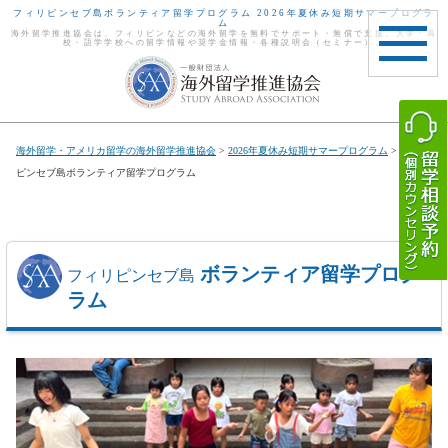
フィリピンセブ島ボランティア留学プログラム 2026年夏休み短期サマープログラ
ム
海外留学推進協会は、フィリピンなどの海外留学を無料でサポート・無償で支援。大学・高
校・語学学校への留学情報や奨学金情報・各種説明会（セミナー）。
toggle
navigat
海外留学・アメリカ留学の海外留学推進協会
>
2026年夏休み短期サマープログラム
> フィリ
ピンセブ島ボランティア留学プログラム
ボランティア留学プログ
フィリピンセブ島
ラム