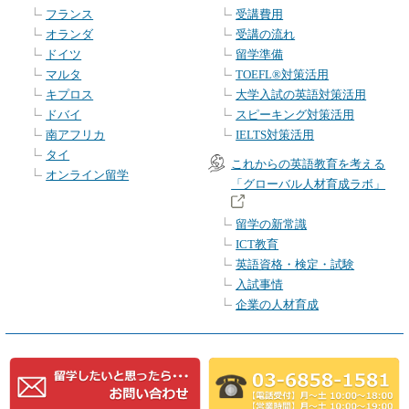
フランス
受講費用
オランダ
受講の流れ
ドイツ
留学準備
マルタ
TOEFL®対策活用
キプロス
大学入試の英語対策活用
ドバイ
スピーキング対策活用
南アフリカ
IELTS対策活用
タイ
これからの英語教育を考える
オンライン留学
「グローバル人材育成ラボ」
留学の新常識
ICT教育
英語資格・検定・試験
入試事情
企業の人材育成