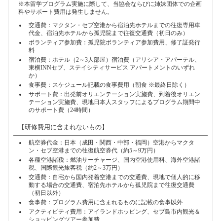
※本留学プログラム実施に際して、当協会ならびに姉妹団体での企画
料やサポート費用は発生しません。
交通費：マクタン・セブ空港から宿泊先ホテルまでの往復専用車
代金、宿泊先ホテルから孤児院まで往復交通費（初日のみ）
ボランティア参加費：孤児院ボランティア参加費用、修了証発行
料
宿泊費：ホテル（2～3人部屋）宿泊費（アリシア・アパーテル、
東横INNセブ、ステイシティサービス アパートメントのいずれ
か）
食事費：スケジュール記載の食事費用（朝食 ※最終日除く）
サポート費：出発前オリエンテーション実施費、到着後オリエン
テーション実施費、現地日本人スタッフによるプログラム期間中
のサポート費（24時間）
【研修費用に含まれないもの】
航空券代金：日本（成田・関西・中部・福岡）空港からマクタ
ン・セブ空港までの往復航空券代（約5～9万円）
各種空港諸税：燃油サーチャージ、国内空港使用料、海外空港諸
税、国際観光旅客税（約2～3万円）
交通費：自宅から国内発着空港までの交通費、現地で個人的に移
動する場合の交通費、宿泊先ホテルから孤児院まで往復交通費
（初日以外）
食事費：プログラム費用に含まれるものに記載の食事以外
アクティビティ費用：アイランドホッピング、セブ島市内観光＆
ショッピングツアー参加費