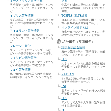
オーストラリア留学情報
ラム
語学留学・大学・高校留学・インタ
中高生を対象に夏休みを活用して英
ーンシップ・ワーキングホリデーな
語力や国際感覚・自立心を育む海外
ど
体験。
イギリス留学情報
TOEFL® IELTS対策
英語の母国、英国への語学留学・大
TOEFL® IELTSの勉強で困っている
学・私立小学中学高校プログラムな
方へ複数の英語対策をご紹介。
ど
オンライン留学とは
アイルランド留学情報
自宅や会社などからオンラインで世
語学留学・大学・高校留学・インタ
界中の学校やプログラムを受講。
ーンシップ・ワーキングホリデーな
ど
語学留学（英語留学）
マレーシア留学
語学留学総合情報
マレーシア（クアラルンプールな
海外で英語を学ぶ「語学留学」全般
ど）への語学学校や大学への留学。
についてまとめました。
フィリピン語学留学
ELS
フィリピン（セブ島・マニラ郊外な
大学キャンパス内に施設を構える語
ど）の語学学校への格安留学。
学学校として世界最大のネットワー
マルタ留学情報
ク。
地中海の人気の島国への語学留学・
KAPLAN
4年制大学・インターンシップなど
4ヶ国約20校の学校を運営している
大手語学学校チェーン。
LSI
世界中にネットワークを持つ大手語
学学校チェーン。
FLS
アメリカで大学や大学院へ進学を目
指す生徒が多数。
EC