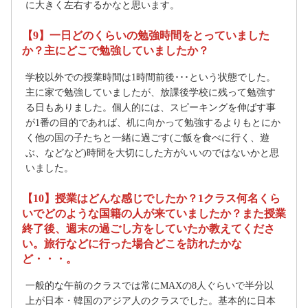
に大きく左右するかなと思います。
【9】一日どのくらいの勉強時間をとっていました
か？主にどこで勉強していましたか？
学校以外での授業時間は1時間前後･･･という状態でした。
主に家で勉強していましたが、放課後学校に残って勉強す
る日もありました。個人的には、スピーキングを伸ばす事
が1番の目的であれば、机に向かって勉強するよりもとにか
く他の国の子たちと一緒に過ごす(ご飯を食べに行く、遊
ぶ、などなど)時間を大切にした方がいいのではないかと思
いました。
【10】授業はどんな感じでしたか？1クラス何名くら
いでどのような国籍の人が来ていましたか？また授業
終了後、週末の過ごし方をしていたか教えてくださ
い。旅行などに行った場合どこを訪れたかな
ど・・・。
一般的な午前のクラスでは常にMAXの8人ぐらいで半分以
上が日本・韓国のアジア人のクラスでした。基本的に日本