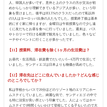
人、韓国人が多いです。意外と上のクラスの方が文法が初
めからしっかり理解できているアジア人が多い、という印
象を受けました。後半はIELTSのクラスだったので私以外
の3人はヨーロッパ出身の人たちでした。授業終了後は基本
的にすぐ家に帰りますが、金曜日は午前授業なので少し遠
くに友だちとお昼を食べに行っていました。週末は、バス
やトロリーで行ける範囲で観光をしていました。色々なビ
ーチやイベントに行くことが多かったです。
【11】授業料、滞在費を除く1ヶ月の生活費は？
お昼代・生活用品・娯楽費でだいたい5～6万円で生活して
いました。サンディエゴは日本よりも物価が高めでした。
【12】滞在先はどこに住んでいましたか？どんな感じ
のところでしてか？
私は学校からバスで20分ほどのリゾート地のエリアにホー
ムステイしていました。綺麗な街で、サンディエゴ の中で
も特に治安が良い所という印象でした。人によってはホー
ムステイで1時間くらいかけて登校してくる子もいたので大