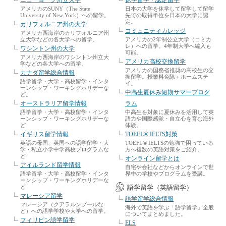
ニューヨーク州立大学
休学留学・認定留学
アメリカのSUNY（The State
日本の大学を休学して留学して留学
University of New York）への留学。
先での取得単位を日本の大学に認
定。
カリフォルニア州の大学
コミュニティカレッジ
アメリカ西海岸のカリフォルニア州
立大学などの各大学への留学。
アメリカの2年制公立大学（コミカ
レ）への留学。4年制大学へ編入も
ワシントン州の大学
可能。
アメリカ西海岸のワシントン州立大
アメリカ高校交換留学
学などの各大学への留学。
アメリカの国務省推奨の高校生の交
カナダ留学総合情報
換留学。授業料免除＋ホームステ
語学留学・大学・高校留学・インタ
イ。
ーンシップ・ワーキングホリデーな
中高生夏休み短期サマープログ
ど。
オーストラリア留学情報
ラム
語学留学・大学・高校留学・インタ
中高生を対象に夏休みを活用して英
ーンシップ・ワーキングホリデーな
語力や国際感覚・自立心を育む海外
ど
体験。
イギリス留学情報
TOEFL® IELTS対策
英語の母国、英国への語学留学・大
TOEFL® IELTSの勉強で困っている
学・私立小学中学高校プログラムな
方へ複数の英語対策をご紹介。
ど
オンライン留学とは
アイルランド留学情報
自宅や会社などからオンラインで世
語学留学・大学・高校留学・インタ
界中の学校やプログラムを受講。
ーンシップ・ワーキングホリデーな
ど
語学留学（英語留学）
マレーシア留学
語学留学総合情報
マレーシア（クアラルンプールな
海外で英語を学ぶ「語学留学」全般
ど）への語学学校や大学への留学。
についてまとめました。
フィリピン語学留学
ELS