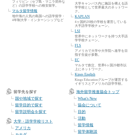
フィリピン（セブ島・マニラ郊外な
大学キャンパス内に施設を構える語
ど）の語学学校への格安留学。
学学校として世界最大のネットワー
マルタ留学情報
ク。
地中海の人気の島国への語学留学・
KAPLAN
4年制大学・インターンシップなど
4ヶ国約20校の学校を運営している
大手語学学校チェーン。
LSI
世界中にネットワークを持つ大手語
学学校チェーン。
FLS
アメリカで大学や大学院へ進学を目
指す生徒が多数。
EC
マルタで創立、世界6ヶ国20都市以
上にネットワーク。
Kings English
Kings Educationグループが運営する
イギリスとアメリカの語学学校。
留学先を探す
海外留学推進協会トップ
国や地域で探す
What's New
留学目的で探す
協会について
留学説明会を探す
目的
活動
大学・語学学校リスト
留学情報
アメリカ
留学体験談
カナダ