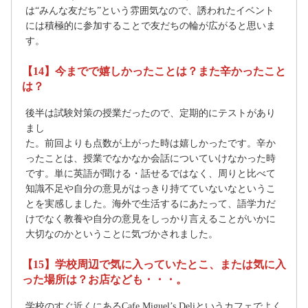
は“みんな友だち”という雰囲気なので、誘われたイベント
には積極的に参加することで友だちの輪が広がると思いま
す。
【14】今までで嬉しかったことは？また辛かったこと
は？
後半は試験対策の授業だったので、定期的にテストがあり
まし
た。前回よりも点数が上がった時は嬉しかったです。辛か
ったことは、授業でなかなか会話についていけなかった時
です。単に英語が聞ける・話せるではなく、周りと比べて
知識不足や自分の意見がはっきり持てていないなというこ
とを実感しました。海外で生活するにあたって、語学力だ
けでなく教養や自分の意見をしっかり言えることがいかに
大切なのかということに気づかされました。
【15】学校周辺で気に入っていたとこ、または気に入
った場所は？お店なども・・・。
学校のすぐ近くにあるCafe Miguel’s Deliというカフェでよく