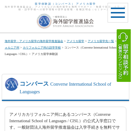
留学体験談（コンバース） アメリカ留学
海外留学推進協会は、アメリカなどの海外留学を無料でサポート・無償で支援。大学・高
校・語学学校への留学情報や奨学金情報・各種説明会（セミナー）。
toggle
navigat
海外留学・アメリカ留学の海外留学推進協会
>
アメリカ留学
>
アメリカ留学先一覧
>
カリフ
ォルニア州
>
カリフォルニア州の語学学校
> コンバース（Converse International School of
Languages / CISL）> アメリカ留学体験談
コンバース
Converse International School of
Languages
アメリカカリフォルニア州にあるコンバース（Converse
International School of Languages / CISL）の公式入学窓口で
す。一般財団法人海外留学推進協会は入学手続きを無料でサ