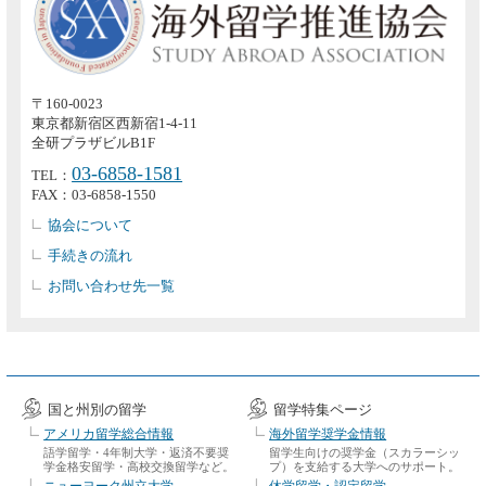
〒160-0023
東京都新宿区西新宿1-4-11
全研プラザビルB1F
03-6858-1581
TEL：
FAX：03-6858-1550
協会について
手続きの流れ
お問い合わせ先一覧
国と州別の留学
留学特集ページ
アメリカ留学総合情報
海外留学奨学金情報
語学留学・4年制大学・返済不要奨
留学生向けの奨学金（スカラーシッ
学金格安留学・高校交換留学など。
プ）を支給する大学へのサポート。