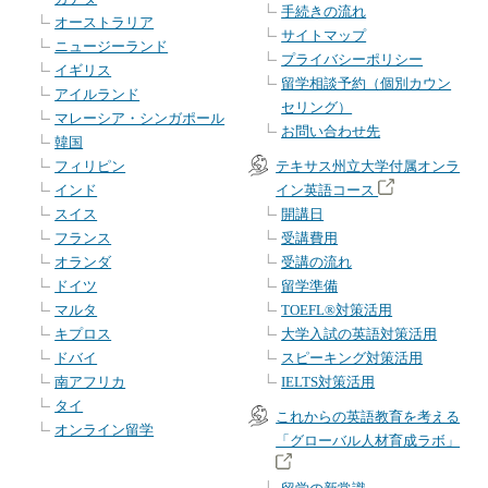
手続きの流れ
オーストラリア
サイトマップ
ニュージーランド
プライバシーポリシー
イギリス
留学相談予約（個別カウン
アイルランド
セリング）
マレーシア・シンガポール
お問い合わせ先
韓国
フィリピン
テキサス州立大学付属オンラ
インド
イン英語コース
スイス
開講日
フランス
受講費用
オランダ
受講の流れ
ドイツ
留学準備
マルタ
TOEFL®対策活用
キプロス
大学入試の英語対策活用
ドバイ
スピーキング対策活用
南アフリカ
IELTS対策活用
タイ
これからの英語教育を考える
オンライン留学
「グローバル人材育成ラボ」