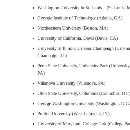
Washington University in St. Louis (St. Louis, 
Georgia Institute of Technology (Atlanta, GA)
Northeastern University (Boston, MA)
University of California, Davis (Davis, CA)
University of Illinois, Urbana-Champaign (Urbana
Champaign, IL)
Penn State University, University Park (University
PA)
Villanova University (Villanova, PA)
Ohio State University, Columbus (Columbus, OH
George Washington University (Washington, D.C.
Purdue University (West Lafayette, IN)
University of Maryland, College Park (College P