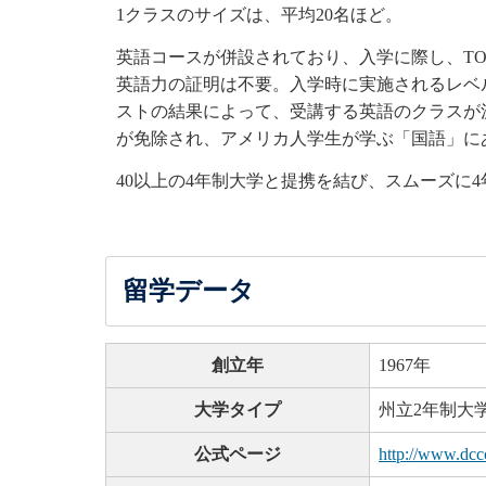
1クラスのサイズは、平均20名ほど。
英語コースが併設されており、入学に際し、TO
英語力の証明は不要。入学時に実施されるレベ
ストの結果によって、受講する英語のクラスが決まる
が免除され、アメリカ人学生が学ぶ「国語」にあたるEngli
40以上の4年制大学と提携を結び、スムーズに
留学データ
創立年
1967年
大学タイプ
州立2年制大
公式ページ
http://www.dccc