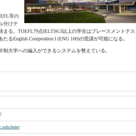
EFL等の
ル分けテ
。TOEFL79点IELTS6.5以上の学生はプレースメントテス
sh Composition I (ENG 100)の受講が可能になる。
4年制大学への編入ができるシステムを整えている。
学
.edu/inter