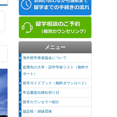
ラ
メニュー
海外留学推進協会について
提携先の大学・語学学校リスト（無料サ
ポート）
留学ガイドブック（無料ダウンロード）
申込書提出締め切り日
留学カウンセラー紹介
協定校・姉妹団体