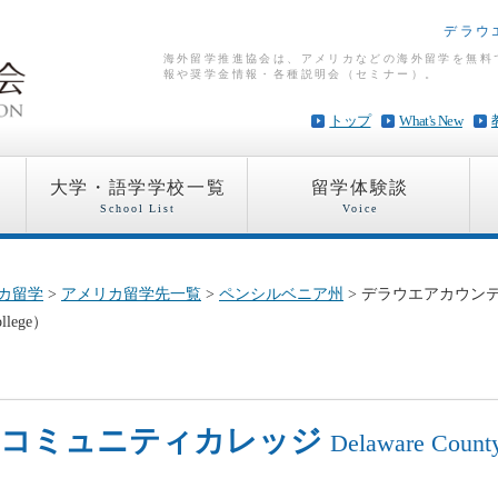
デラウ
海外留学推進協会は、アメリカなどの海外留学を無料
報や奨学金情報・各種説明会（セミナー）。
トップ
What's New
大学・語学学校一覧
留学体験談
School List
Voice
カ留学
>
アメリカ留学先一覧
>
ペンシルベニア州
> デラウエアカウン
llege）
ィコミュニティカレッジ
Delaware Count