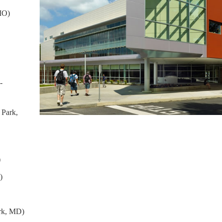
MO)
-
 Park,
)
)
ark, MD)