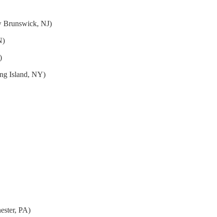
w Brunswick, NJ)
N)
)
ng Island, NY)
ester, PA)