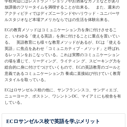
学校周辺にはレストラン・ショップやお洒落なカフェなどがあり
放課後のフリータイムを満喫することが出来る。 また、週末の
アクティビティではディズニーランドやハリウッド・ユニバーサ
ルスタジオなど本場アメリカならではの生活を体験出来る。
ECの教育メソッドはコミュニケーション力を身に付けさせるこ
と、いわゆる「使える英語」を身に付けることに重点を置いてい
る。 英語教育にも様々な教育メソッドがあるが、ECは「使える
英語」に焦点をあわせ「コミュニカティブ・メソッド」と呼ばれ
るレッスンをおこなっている。これは実際のコミュニケーション
の場を通じて、リーディング、ライティン グ、スピーキング力を
総合的に身に付けてつけていくもので、ECの英語教育のゴールと
意義であるコミュニケーション力 養成に直接結び付けていく教育
スタイルを取っている。
ECはロサンゼルス校の他に、サンフランシスコ、サンディエゴ、
ニューヨーク、ボストン、ワシントンDC、マイアミにも校舎を有
している。
ECロサンゼルス校で英語を学ぶメリット