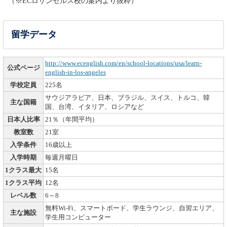
（※ECロサンゼルス校の案内より抜粋）
留学データ
http://www.ecenglish.com/en/school-locations/usa/learn-
公式ページ
english-in-los-angeles
学校定員
225名
サウジアラビア、日本、ブラジル、スイス、トルコ、韓
主な国籍
国、台湾、イタリア、ロシアなど
日本人比率
21％（年間平均）
教室数
21室
入学条件
16歳以上
入学時期
毎週月曜日
1クラス最大
15名
1クラス平均
12名
レベル数
6～8
無料Wi-Fi、スマートボード、学生ラウンジ、自習エリア、
主な施設
学生用コンピューター