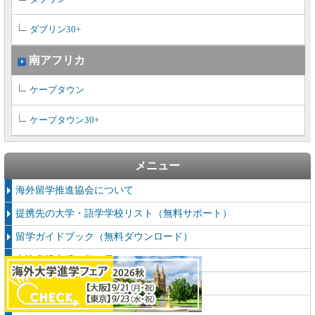
ダブリン30+
南アフリカ
ケープタウン
ケープタウン30+
メニュー
海外留学推進協会について
提携先の大学・語学学校リスト（無料サポート）
留学ガイドブック（無料ダウンロード）
申込書提出締め切り日
留学カウンセラー紹介
協定校・姉妹団体