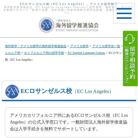
ECロサンゼルス校（EC Los Angeles）。アメリカ語学留学
海外留学推進協会は、EC English Language Centresへ語学留学。海外留学・英語留学
を無料でサポート・無償で支援。語学学校への留学情報や奨学金情報・各種説明会（セミナ
ー）。
toggle
navigat
海外留学・アメリカ留学の海外留学推進協会
>
アメリカ留学
>
アメリカ留学先一覧
>
カリフ
ォルニア州
>
カリフォルニア州の語学学校
>
EC English Language Centres
> ECロサンゼルス
校（EC Los Angeles）
ECロサンゼルス校
（EC Los Angeles）
アメリカカリフォルニア州にあるECロサンゼルス校（EC Los
Angeles）の公式入学窓口です。一般財団法人海外留学推進協
会は入学手続きを無料でサポートしています。