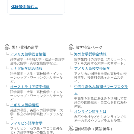
体験談を読む
→
国と州別の留学
留学特集ページ
アメリカ留学総合情報
海外留学奨学金情報
語学留学・4年制大学・返済不要奨学
留学生向けの奨学金（スカラーシッ
金格安留学・高校交換留学など。
プ）を支給する大学へのサポート。
カナダ留学総合情報
アメリカ高校交換留学
語学留学・大学・高校留学・インタ
アメリカの国務省推奨の高校生の交
ーンシップ・ワーキングホリデーな
換留学。授業料免除＋ホームステ
ど。
イ。
オーストラリア留学情報
中高生夏休み短期サマープログラ
語学留学・大学・高校留学・インタ
ム
ーンシップ・ワーキングホリデーな
中高生を対象に夏休みを活用して英
ど
語力や国際感覚・自立心を育む海外
イギリス留学情報
体験。
英語の母国、英国への語学留学・大
オンライン留学とは
学・私立小学中学高校プログラムな
自宅や会社などからオンラインで世
ど
界中の学校やプログラムを受講。
フィリピン語学留学
フィリピン（セブ島・マニラ郊外な
語学留学（英語留学）
ど）の語学学校への格安留学。