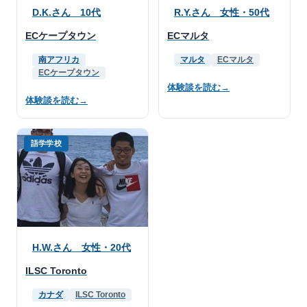
D.K.さん 10代
R.Y.さん 女性・50代
ECケープタウン
ECマルタ
南アフリカ
マルタ
ECマルタ
ECケープタウン
体験談を読む
→
体験談を読む
→
語学学校
H.W.さん 女性・20代
ILSC Toronto
カナダ
ILSC Toronto