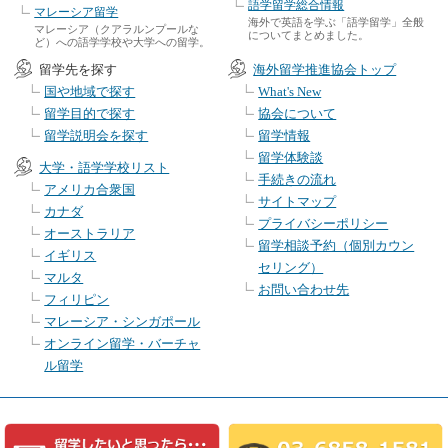
語学留学総合情報
マレーシア留学
海外で英語を学ぶ「語学留学」全般
マレーシア（クアラルンプールな
についてまとめました。
ど）への語学学校や大学への留学。
留学先を探す
海外留学推進協会トップ
国や地域で探す
What's New
留学目的で探す
協会について
留学説明会を探す
留学情報
留学体験談
大学・語学学校リスト
手続きの流れ
アメリカ合衆国
サイトマップ
カナダ
プライバシーポリシー
オーストラリア
留学相談予約（個別カウン
イギリス
セリング）
マルタ
お問い合わせ先
フィリピン
マレーシア・シンガポール
オンライン留学・バーチャ
ル留学