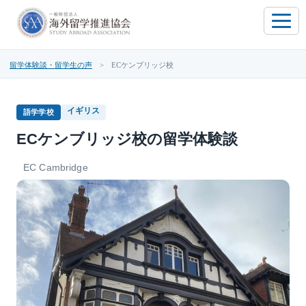
toggle
naviga
留学体験談・留学生の声
> ECケンブリッジ校
イギリス
語学学校
ECケンブリッジ校の留学体験談
EC Cambridge