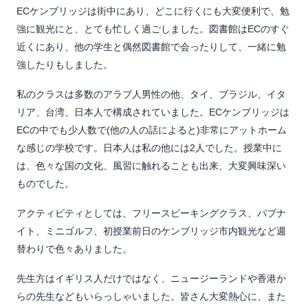
ECケンブリッジは街中にあり、どこに行くにも大変便利で、勉
強に観光にと、とても忙しく過ごしました。図書館はECのすぐ
近くにあり、他の学生と偶然図書館で会ったりして、一緒に勉
強したりもしました。
私のクラスは多数のアラブ人男性の他、タイ、ブラジル、イタ
リア、台湾、日本人で構成されていました。ECケンブリッジは
ECの中でも少人数で(他の人の話によると)非常にアットホーム
な感じの学校です。日本人は私の他には2人でした。授業中に
は、色々な国の文化、風習に触れることも出来、大変興味深い
ものでした。
アクティビティとしては、フリースピーキングクラス、パブナ
イト、ミニゴルフ、初授業前日のケンブリッジ市内観光など週
替わりで色々ありました。
先生方はイギリス人だけではなく、ニュージーランドや香港か
らの先生などもいらっしゃいました。皆さん大変熱心に、また