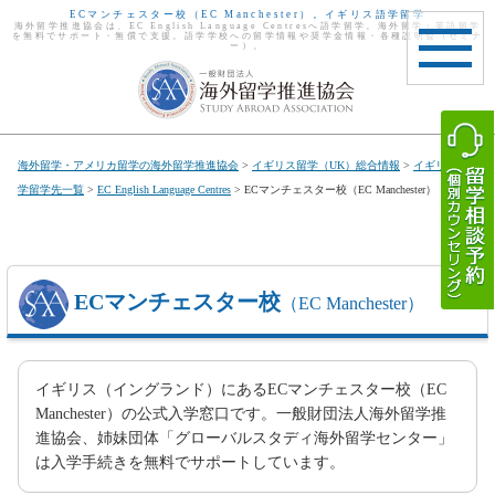
ECマンチェスター校（EC Manchester）。イギリス語学留学
海外留学推進協会は、EC English Language Centresへ語学留学。海外留学・英語留学
を無料でサポート・無償で支援。語学学校への留学情報や奨学金情報・各種説明会（セミナ
ー）。
toggle
navigat
海外留学・アメリカ留学の海外留学推進協会
>
イギリス留学（UK）総合情報
>
イギリス留
学留学先一覧
>
EC English Language Centres
> ECマンチェスター校（EC Manchester）
ECマンチェスター校
（EC Manchester）
イギリス（イングランド）にあるECマンチェスター校（EC
Manchester）の公式入学窓口です。一般財団法人海外留学推
進協会、姉妹団体「グローバルスタディ海外留学センター」
は入学手続きを無料でサポートしています。