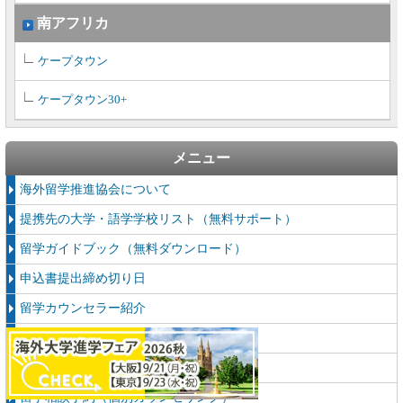
南アフリカ
ケープタウン
ケープタウン30+
メニュー
海外留学推進協会について
提携先の大学・語学学校リスト（無料サポート）
留学ガイドブック（無料ダウンロード）
申込書提出締め切り日
留学カウンセラー紹介
協定校・姉妹団体
留学中の医療相談「留学ドクターパス」
留学相談予約（個別カウンセリング）