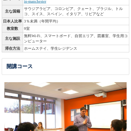
in-manchester
サウジアラビア、コロンビア、クェート、ブラジル、トル
主な国籍
コ、スイス、スペイン、イタリア、リビアなど
日本人比率
3％未満（年間平均）
教室数
9室
無料Wi-Fi、スマートボード、自習エリア、図書室、学生用コ
主な施設
ンピューター
滞在方法
ホームステイ、学生レジデンス
開講コース