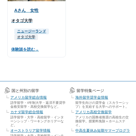
Aさん 女性
オタゴ大学
ニュージーランド
オタゴ大学
体験談を読む
→
国と州別の留学
留学特集ページ
アメリカ留学総合情報
海外留学奨学金情報
語学留学・4年制大学・返済不要奨学
留学生向けの奨学金（スカラーシッ
金格安留学・高校交換留学など。
プ）を支給する大学へのサポート。
カナダ留学総合情報
アメリカ高校交換留学
語学留学・大学・高校留学・インタ
アメリカの国務省推奨の高校生の交
ーンシップ・ワーキングホリデーな
換留学。授業料免除＋ホームステ
ど。
イ。
オーストラリア留学情報
中高生夏休み短期サマープログラ
語学留学・大学・高校留学・インタ