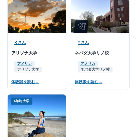
Kさん
Tさん
アリゾナ大学
ネバダ大学リノ校
アメリカ
アメリカ
アリゾナ大学
ネバダ大学リノ校
体験談を読む
→
体験談を読む
→
4年制大学