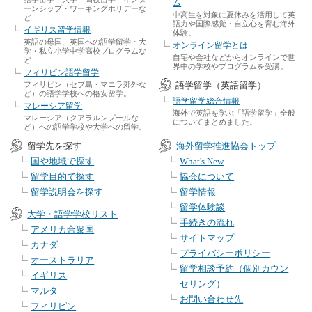
ム
ーンシップ・ワーキングホリデーな
中高生を対象に夏休みを活用して英
ど
語力や国際感覚・自立心を育む海外
イギリス留学情報
体験。
英語の母国、英国への語学留学・大
オンライン留学とは
学・私立小学中学高校プログラムな
自宅や会社などからオンラインで世
ど
界中の学校やプログラムを受講。
フィリピン語学留学
フィリピン（セブ島・マニラ郊外な
語学留学（英語留学）
ど）の語学学校への格安留学。
語学留学総合情報
マレーシア留学
海外で英語を学ぶ「語学留学」全般
マレーシア（クアラルンプールな
についてまとめました。
ど）への語学学校や大学への留学。
留学先を探す
海外留学推進協会トップ
国や地域で探す
What's New
留学目的で探す
協会について
留学説明会を探す
留学情報
留学体験談
大学・語学学校リスト
手続きの流れ
アメリカ合衆国
サイトマップ
カナダ
プライバシーポリシー
オーストラリア
留学相談予約（個別カウン
イギリス
セリング）
マルタ
お問い合わせ先
フィリピン