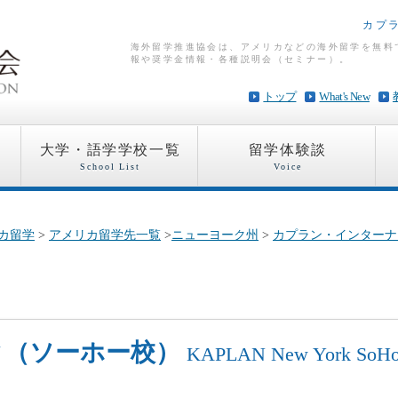
カプ
海外留学推進協会は、アメリカなどの海外留学を無料
報や奨学金情報・各種説明会（セミナー）。
トップ
What's New
大学・語学学校一覧
留学体験談
School List
Voice
カ留学
>
アメリカ留学先一覧
>
ニューヨーク州
>
カプラン・インターナ
ク（ソーホー校）
KAPLAN New York SoH