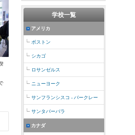
学校一覧
アメリカ
ボストン
シカゴ
喫
ロサンゼルス
で
ニューヨーク
サンフランシスコ - バークレー
サンタバーバラ
カナダ