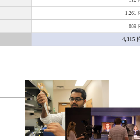
1,26
889
4,315