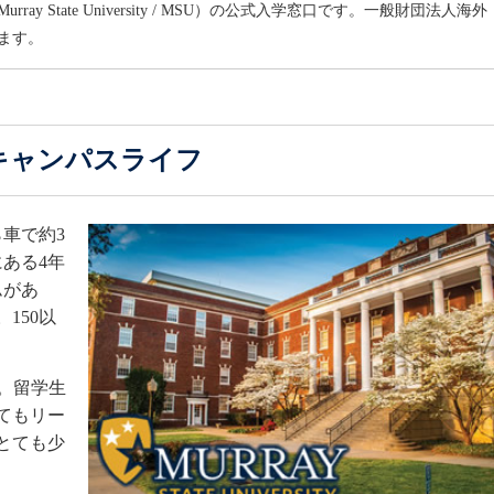
State University / MSU）の公式入学窓口です。一般財団法人海外
ます。
キャンパスライフ
車で約3
ある4年
ムがあ
150以
I。留学生
てもリー
とても少