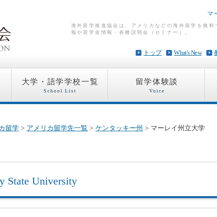
マ
海外留学推進協会は、アメリカなどの海外留学を無料
報や奨学金情報・各種説明会（セミナー）。
トップ
What's New
大学・語学学校一覧
留学体験談
School List
Voice
カ留学
>
アメリカ留学先一覧
>
ケンタッキー州
> マーレイ州立大学
y State University