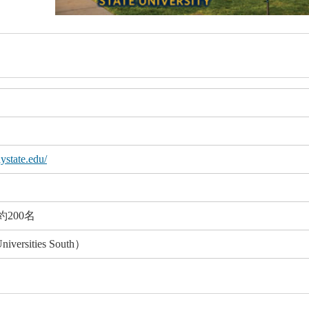
ystate.edu/
200名
iversities South）