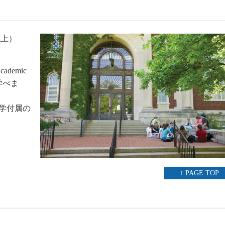
以上）
）
ademic
で学べま
大学付属の
↑ PAGE TOP