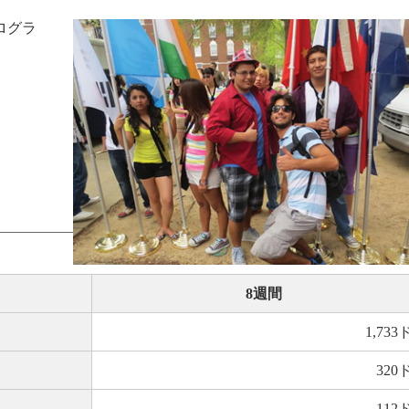
ログラ
8週間
1,73
320
112