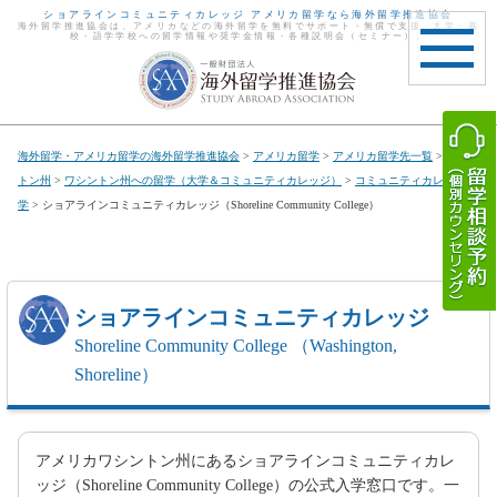
ショアラインコミュニティカレッジ アメリカ留学なら海外留学推進協会
海外留学推進協会は、アメリカなどの海外留学を無料でサポート・無償で支援。大学・高
校・語学学校への留学情報や奨学金情報・各種説明会（セミナー）。
toggle
navigat
海外留学・アメリカ留学の海外留学推進協会
>
アメリカ留学
>
アメリカ留学先一覧
>
ワシン
トン州
>
ワシントン州への留学（大学＆コミュニティカレッジ）
>
コミュニティカレッジ留
学
> ショアラインコミュニティカレッジ（Shoreline Community College）
ショアラインコミュニティカレッジ
Shoreline Community College （Washington,
Shoreline）
アメリカワシントン州にあるショアラインコミュニティカレ
ッジ（Shoreline Community College）の公式入学窓口です。一