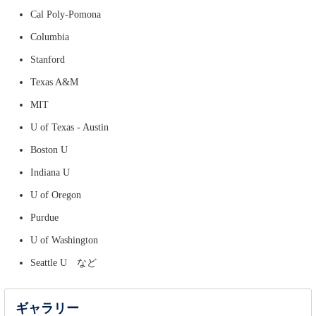
Cal Poly-Pomona
Columbia
Stanford
Texas A&M
MIT
U of Texas - Austin
Boston U
Indiana U
U of Oregon
Purdue
U of Washington
Seattle U など
ギャラリー