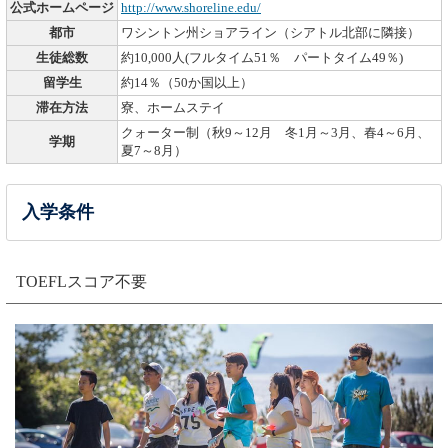
公式ホームページ
http://www.shoreline.edu/
都市
ワシントン州ショアライン（シアトル北部に隣接）
生徒総数
約10,000人(フルタイム51％ パートタイム49％)
留学生
約14％（50か国以上）
滞在方法
寮、ホームステイ
クォーター制（秋9～12月 冬1月～3月、春4～6月、
学期
夏7～8月）
入学条件
TOEFLスコア不要