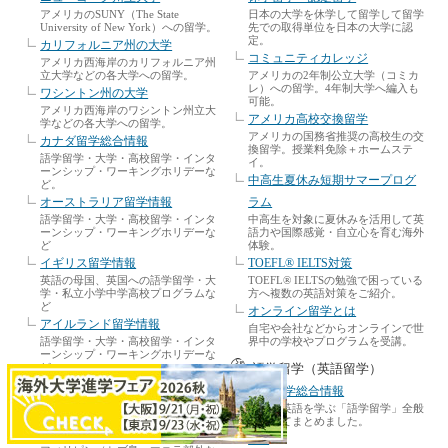
アメリカのSUNY（The State
日本の大学を休学して留学して留学
University of New York）への留学。
先での取得単位を日本の大学に認
定。
カリフォルニア州の大学
コミュニティカレッジ
アメリカ西海岸のカリフォルニア州
立大学などの各大学への留学。
アメリカの2年制公立大学（コミカ
レ）への留学。4年制大学へ編入も
ワシントン州の大学
可能。
アメリカ西海岸のワシントン州立大
アメリカ高校交換留学
学などの各大学への留学。
アメリカの国務省推奨の高校生の交
カナダ留学総合情報
換留学。授業料免除＋ホームステ
語学留学・大学・高校留学・インタ
イ。
ーンシップ・ワーキングホリデーな
中高生夏休み短期サマープログ
ど。
オーストラリア留学情報
ラム
語学留学・大学・高校留学・インタ
中高生を対象に夏休みを活用して英
ーンシップ・ワーキングホリデーな
語力や国際感覚・自立心を育む海外
ど
体験。
イギリス留学情報
TOEFL® IELTS対策
英語の母国、英国への語学留学・大
TOEFL® IELTSの勉強で困っている
学・私立小学中学高校プログラムな
方へ複数の英語対策をご紹介。
ど
オンライン留学とは
アイルランド留学情報
自宅や会社などからオンラインで世
語学留学・大学・高校留学・インタ
界中の学校やプログラムを受講。
ーンシップ・ワーキングホリデーな
ど
語学留学（英語留学）
マレーシア留学
語学留学総合情報
マレーシア（クアラルンプールな
海外で英語を学ぶ「語学留学」全般
ど）への語学学校や大学への留学。
についてまとめました。
フィリピン語学留学
ELS