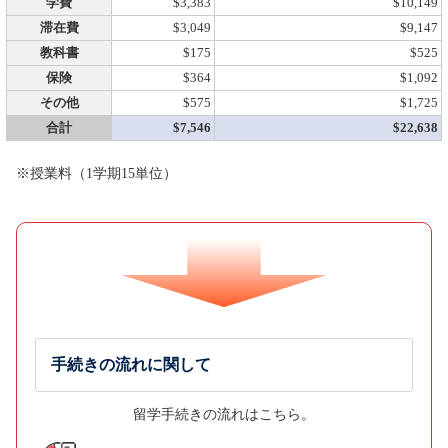
学費
$3,383
$10,149
滞在費
$3,049
$9,147
教科書
$175
$525
保険
$364
$1,092
その他
$575
$1,725
合計
$7,546
$22,638
※授業料（1学期15単位）
手続きの流れに関して
留学手続きの流れはこちら。