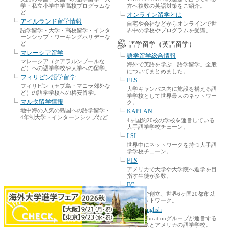
学・私立小学中学高校プログラムな
方へ複数の英語対策をご紹介。
ど
オンライン留学とは
アイルランド留学情報
自宅や会社などからオンラインで世
語学留学・大学・高校留学・インタ
界中の学校やプログラムを受講。
ーンシップ・ワーキングホリデーな
ど
語学留学（英語留学）
マレーシア留学
語学留学総合情報
マレーシア（クアラルンプールな
海外で英語を学ぶ「語学留学」全般
ど）への語学学校や大学への留学。
についてまとめました。
フィリピン語学留学
ELS
フィリピン（セブ島・マニラ郊外な
大学キャンパス内に施設を構える語
ど）の語学学校への格安留学。
学学校として世界最大のネットワー
マルタ留学情報
ク。
地中海の人気の島国への語学留学・
KAPLAN
4年制大学・インターンシップなど
4ヶ国約20校の学校を運営している
大手語学学校チェーン。
LSI
世界中にネットワークを持つ大手語
学学校チェーン。
FLS
アメリカで大学や大学院へ進学を目
指す生徒が多数。
EC
マルタで創立、世界6ヶ国20都市以
上にネットワーク。
Kings English
Kings Educationグループが運営する
イギリスとアメリカの語学学校。