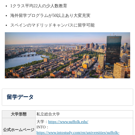
1クラス平均22人の少人数教育
海外留学プログラムが50以上あり大変充実
スペインのマドリッドキャンパスに留学可能
留学データ
大学形態
私立総合大学
大学：
https://www.suffolk.edu/
INTO：
公式ホームページ
https://www.intostudy.com/en/universities/suffolk-