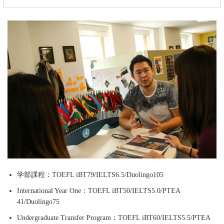
学部課程：TOEFL iBT79/IELTS6.5/Duolingo105
International Year One：TOEFL iBT50/IELTS5.0/PTEA
41/Duolingo75
Undergraduate Transfer Program：TOEFL iBT60/IELTS5.5/PTEA