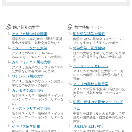
国と州別の留学
留学特集ページ
アメリカ留学総合情報
海外留学奨学金情報
語学留学・4年制大学・返済不要奨
留学生向けの奨学金（スカラーシッ
学金格安留学・高校交換留学など。
プ）を支給する大学へのサポート。
ニューヨーク州立大学
休学留学・認定留学
アメリカのSUNY（The State
日本の大学を休学して留学して留学
University of New York）への留学。
先での取得単位を日本の大学に認
定。
カリフォルニア州の大学
コミュニティカレッジ
アメリカ西海岸のカリフォルニア州
立大学などの各大学への留学。
アメリカの2年制公立大学（コミカ
レ）への留学。4年制大学へ編入も
ワシントン州の大学
可能。
アメリカ西海岸のワシントン州立大
アメリカ高校交換留学
学などの各大学への留学。
アメリカの国務省推奨の高校生の交
カナダ留学総合情報
換留学。授業料免除＋ホームステ
語学留学・大学・高校留学・インタ
イ。
ーンシップ・ワーキングホリデーな
中高生夏休み短期サマープログ
ど。
オーストラリア留学情報
ラム
語学留学・大学・高校留学・インタ
中高生を対象に夏休みを活用して英
ーンシップ・ワーキングホリデーな
語力や国際感覚・自立心を育む海外
ど
体験。
イギリス留学情報
TOEFL® IELTS対策
英語の母国、英国への語学留学・大
TOEFL® IELTSの勉強で困っている