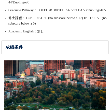
44/Duolingo90
Graduate Pathway：TOEFL iBT80/IELTS6.5/PTEA 53/Duolingo105
修士課程：TOEFL iBT 80 (no subscore below a 17) IELTS 6.5+ (no
subscore below a 6)
Academic English：無し
成績条件