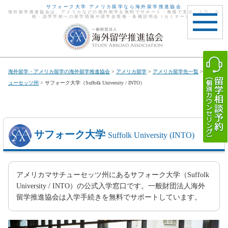
サフォーク大学 アメリカ留学なら海外留学推進協会
海外留学推進協会は、アメリカなどの海外留学を無料でサポート・無償で支援。大学・高
校・語学学校への留学情報や奨学金情報・各種説明会（セミナー）。
toggle
navigat
海外留学・アメリカ留学の海外留学推進協会
>
アメリカ留学
>
アメリカ留学先一覧
>
マサチ
ューセッツ州
> サフォーク大学（Suffolk University / INTO）
サフォーク大学
Suffolk University (INTO)
アメリカマサチューセッツ州にあるサフォーク大学（Suffolk
University / INTO）の公式入学窓口です。一般財団法人海外
留学推進協会は入学手続きを無料でサポートしています。