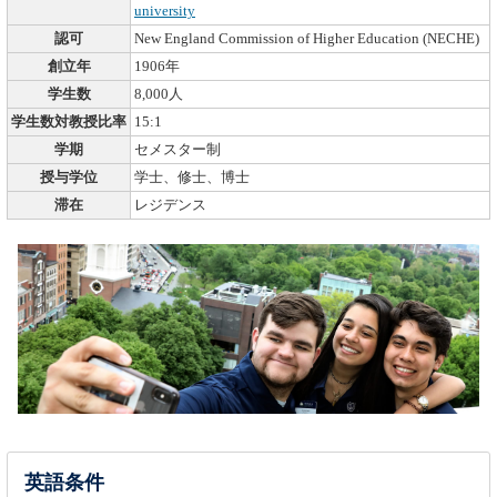
university
認可
New England Commission of Higher Education (NECHE)
創立年
1906年
学生数
8,000人
学生数対教授比率
15:1
学期
セメスター制
授与学位
学士、修士、博士
滞在
レジデンス
英語条件