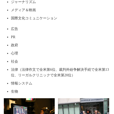
ジャーナリズム
メディア＆映画
国際文化コミュニケーション
広告
PR
政府
心理
社会
法律（法律作文で全米第6位、裁判外紛争解決手続で全米第13
位、リーガルクリニックで全米第20位）
情報システム
生物