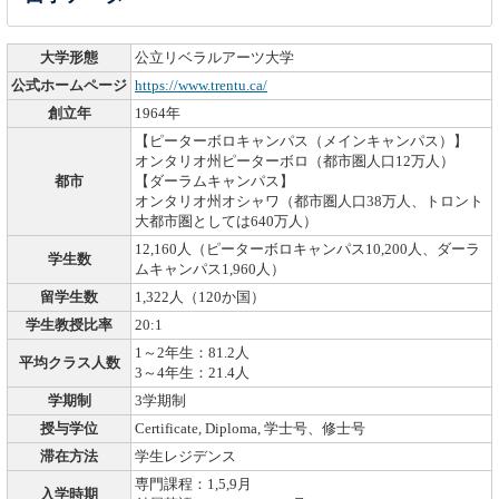
大学形態
公立リベラルアーツ大学
公式ホームページ
https://www.trentu.ca/
創立年
1964年
【ピーターボロキャンパス（メインキャンパス）】
オンタリオ州ピーターボロ（都市圏人口12万人）
都市
【ダーラムキャンパス】
オンタリオ州オシャワ（都市圏人口38万人、トロント
大都市圏としては640万人）
12,160人（ピーターボロキャンパス10,200人、ダーラ
学生数
ムキャンパス1,960人）
留学生数
1,322人（120か国）
学生教授比率
20:1
1～2年生：81.2人
平均クラス人数
3～4年生：21.4人
学期制
3学期制
授与学位
Certificate, Diploma, 学士号、修士号
滞在方法
学生レジデンス
専門課程：1,5,9月
入学時期