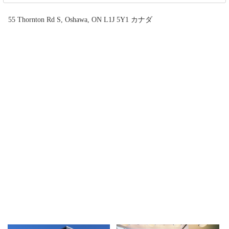
55 Thornton Rd S, Oshawa, ON L1J 5Y1 カナダ