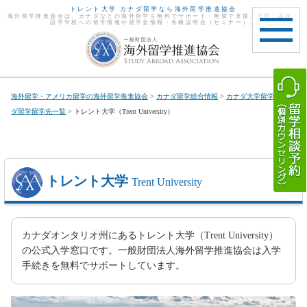
トレント大学 カナダ留学なら海外留学推進協会
海外留学推進協会は、カナダなどの海外留学を無料でサポート・無償で支援。大学・高校・
語学学校への留学情報や奨学金情報・各種説明会（セミナー）。
toggle
navigat
海外留学・アメリカ留学の海外留学推進協会
>
カナダ留学総合情報
>
カナダ大学留学
>
カナ
ダ留学留学先一覧
> トレント大学（Trent University）
トレント大学
Trent University
カナダオンタリオ州にあるトレント大学（Trent University）
の公式入学窓口です。一般財団法人海外留学推進協会は入学
手続きを無料でサポートしています。