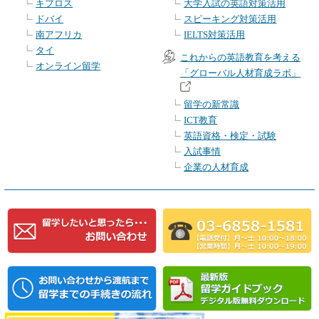
キプロス
大学入試の英語対策活用
ドバイ
スピーキング対策活用
南アフリカ
IELTS対策活用
タイ
これからの英語教育を考える
オンライン留学
「グローバル人材育成ラボ」
留学の新常識
ICT教育
英語資格・検定・試験
入試事情
企業の人材育成