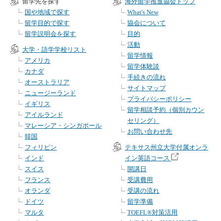
留学先を探す
海外留学推進協会トップ
国や地域で探す
What's New
留学目的で探す
協会について
留学説明会を探す
目的
活動
大学・語学学校リスト
留学情報
アメリカ
留学体験談
カナダ
手続きの流れ
オーストラリア
サイトマップ
ニュージーランド
プライバシーポリシー
イギリス
留学相談予約（個別カウン
アイルランド
セリング）
マレーシア・シンガポール
お問い合わせ先
韓国
フィリピン
テキサス州立大学付属オンラ
インド
イン英語コース
スイス
開講日
フランス
受講費用
オランダ
受講の流れ
ドイツ
留学準備
マルタ
TOEFL®対策活用