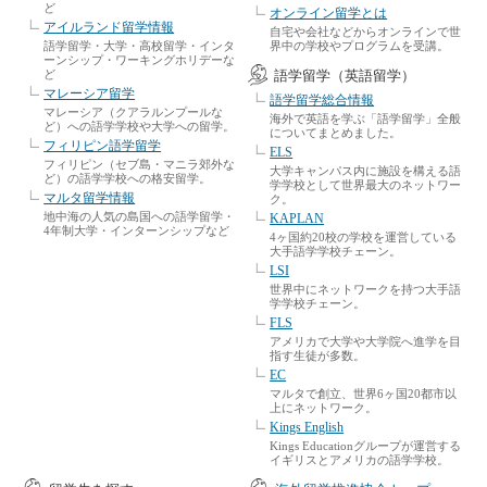
ど
オンライン留学とは
アイルランド留学情報
自宅や会社などからオンラインで世
語学留学・大学・高校留学・インタ
界中の学校やプログラムを受講。
ーンシップ・ワーキングホリデーな
ど
語学留学（英語留学）
マレーシア留学
語学留学総合情報
マレーシア（クアラルンプールな
海外で英語を学ぶ「語学留学」全般
ど）への語学学校や大学への留学。
についてまとめました。
フィリピン語学留学
ELS
フィリピン（セブ島・マニラ郊外な
大学キャンパス内に施設を構える語
ど）の語学学校への格安留学。
学学校として世界最大のネットワー
マルタ留学情報
ク。
地中海の人気の島国への語学留学・
KAPLAN
4年制大学・インターンシップなど
4ヶ国約20校の学校を運営している
大手語学学校チェーン。
LSI
世界中にネットワークを持つ大手語
学学校チェーン。
FLS
アメリカで大学や大学院へ進学を目
指す生徒が多数。
EC
マルタで創立、世界6ヶ国20都市以
上にネットワーク。
Kings English
Kings Educationグループが運営する
イギリスとアメリカの語学学校。