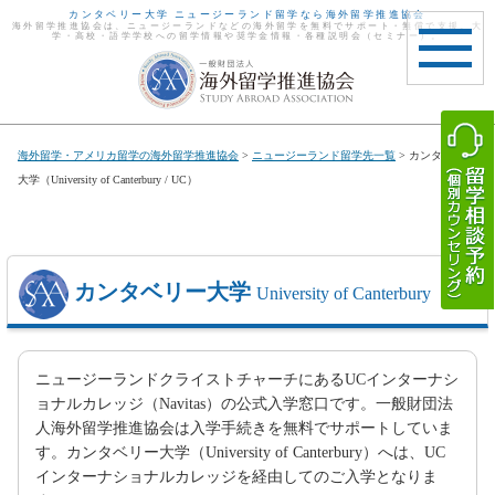
カンタベリー大学 ニュージーランド留学なら海外留学推進協会
海外留学推進協会は、ニュージーランドなどの海外留学を無料でサポート・無償で支援。大
学・高校・語学学校への留学情報や奨学金情報・各種説明会（セミナー）。
toggle
navigat
海外留学・アメリカ留学の海外留学推進協会
>
ニュージーランド留学先一覧
> カンタベリー
大学（University of Canterbury / UC）
カンタベリー大学
University of Canterbury
ニュージーランドクライストチャーチにあるUCインターナシ
ョナルカレッジ（Navitas）の公式入学窓口です。一般財団法
人海外留学推進協会は入学手続きを無料でサポートしていま
す。カンタベリー大学（University of Canterbury）へは、UC
インターナショナルカレッジを経由してのご入学となりま