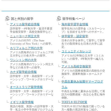
国と州別の留学
留学特集ページ
アメリカ留学総合情報
海外留学奨学金情報
語学留学・4年制大学・返済不要奨
留学生向けの奨学金（スカラーシッ
学金格安留学・高校交換留学など。
プ）を支給する大学へのサポート。
ニューヨーク州立大学
休学留学・認定留学
アメリカのSUNY（The State
日本の大学を休学して留学して留学
University of New York）への留学。
先での取得単位を日本の大学に認
定。
カリフォルニア州の大学
コミュニティカレッジ
アメリカ西海岸のカリフォルニア州
立大学などの各大学への留学。
アメリカの2年制公立大学（コミカ
レ）への留学。4年制大学へ編入も
ワシントン州の大学
可能。
アメリカ西海岸のワシントン州立大
アメリカ高校交換留学
学などの各大学への留学。
アメリカの国務省推奨の高校生の交
カナダ留学総合情報
換留学。授業料免除＋ホームステ
語学留学・大学・高校留学・インタ
イ。
ーンシップ・ワーキングホリデーな
中高生夏休み短期サマープログ
ど。
オーストラリア留学情報
ラム
語学留学・大学・高校留学・インタ
中高生を対象に夏休みを活用して英
ーンシップ・ワーキングホリデーな
語力や国際感覚・自立心を育む海外
ど
体験。
イギリス留学情報
TOEFL® IELTS対策
英語の母国、英国への語学留学・大
TOEFL® IELTSの勉強で困っている
学・私立小学中学高校プログラムな
方へ複数の英語対策をご紹介。