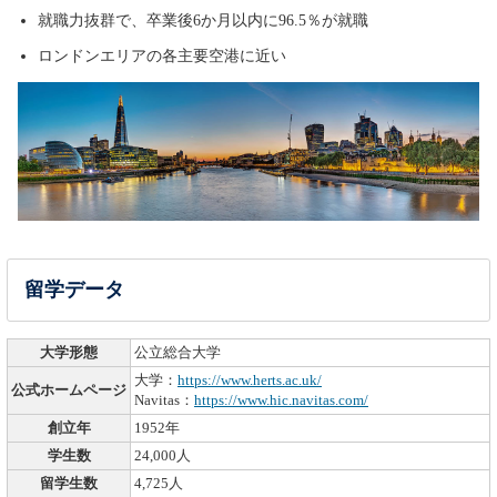
就職力抜群で、卒業後6か月以内に96.5％が就職
ロンドンエリアの各主要空港に近い
留学データ
大学形態
公立総合大学
大学：
https://www.herts.ac.uk/
公式ホームページ
Navitas：
https://www.hic.navitas.com/
創立年
1952年
学生数
24,000人
留学生数
4,725人