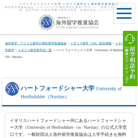
ハートフォードシャー大学 イギリス留学なら海外留学推進協会
海外留学推進協会は、イギリスなどの海外留学を無料でサポート・無償で支援。大学・高
校・語学学校への留学情報や奨学金情報・各種説明会（セミナー）。
toggle
navigat
海外留学・アメリカ留学の海外留学推進協会
>
イギリス留学（UK）総合情報
>
イギリス大
学留学
>
イギリス留学留学先一覧
> ハートフォードシャー大学（University of Hertfodshire /
UH / Navitas）
ハートフォードシャー大学
University of
Hertfodshire（Navitas）
イギリスハートフォードシャー州にあるハートフォードシャ
ー大学（University of Hertfodshire
Navitas）の公式入学窓
/ UH /
口です。一般財団法人海外留学推進協会は入学手続きを無料