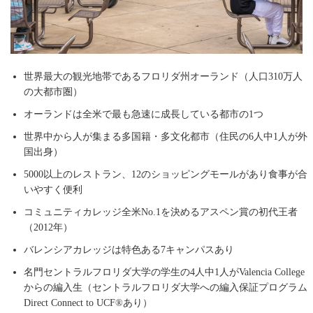
世界最大の観光地帯であるフロリダ州オーランド（人口310万人
の大都市圏）
オーランドは全米で最も急速に成長している都市の1つ
世界中から人が集まる多国籍・多文化都市（住民の6人中1人が外
国出身）
5000以上のレストラン、12のショッピングモールがあり食事が合
いやすく便利
コミュニティカレッジ全米No.1を決めるアスペン賞の初代王者
（2012年）
バレンシアカレッジは特色ある7キャンパスあり
名門セントラルフロリダ大学の学生の4人中1人がValencia College
からの編入生（セントラルフロリダ大学への編入保証プログラム
Direct Connect to UCF®あり）