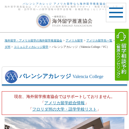
バレンシアカレッジ アメリカ留学なら海外留学推進協会
海外留学推進協会は、アメリカなどの海外留学を無料でサポート・無償で支援。大学・高
校・語学学校への留学情報や奨学金情報・各種説明会（セミナー）。
toggle
navigat
海外留学・アメリカ留学の海外留学推進協会
>
アメリカ留学
>
アメリカ留学先一覧
>
フロリ
ダ州
>
コミュニティカレッジ留学
> バレンシアカレッジ（Valencia College / VC）
バレンシアカレッジ
Valencia College
現在、海外留学推進協会ではサポートしておりません。
「
アメリカ留学総合情報
」
「
フロリダ州の大学・語学学校リスト
」