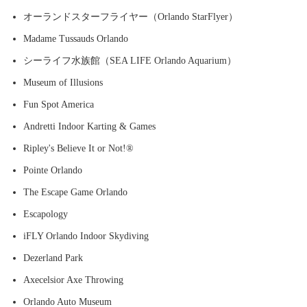
オーランドスターフライヤー（Orlando StarFlyer）
Madame Tussauds Orlando
シーライフ水族館（SEA LIFE Orlando Aquarium）
Museum of Illusions
Fun Spot America
Andretti Indoor Karting & Games
Ripley's Believe It or Not!®
Pointe Orlando
The Escape Game Orlando
Escapology
iFLY Orlando Indoor Skydiving
Dezerland Park
Axecelsior Axe Throwing
Orlando Auto Museum