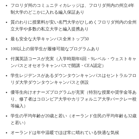
フロリダ州のコミュニティカレッジは、フロリダ州内の州立4年
制大学のどこかに入れる編入保証あり
質のわりに授業料が安い名門大学がひしめくフロリダ州内の全州
立大学や多数の私立大学と編入提携あり
最も安全な大学キャンパス全米トップ50
100以上の留学生が履修可能なプログラムあり
付属英語コースが充実（入学時期年6回・9レベル・ウェストキャ
ンパスとオセオラキャンパスで開講・CEA認定）
学生レジデンスがあるダウンタウンキャンパスはセントラルフロ
リダ大学ダウンタウンキャンパスと併設
優等生向けオナーズプログラムが充実（特別な授業や奨学金等あ
り、修了者はコロンビア大学やカリフォルニア大学バークレー校
等編入）
学生の平均年齢が20歳と若い（オーランド住民の平均年齢も32歳
と若い）
オーランドは年中温暖でほぼ常に晴れている快適な気候