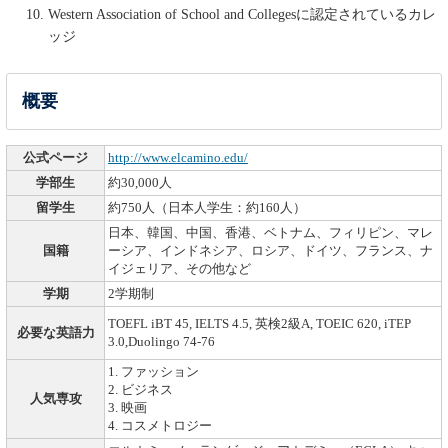
Western Association of School and Collegesに認定されているカレ
ッジ
概要
公式ページ
http://www.elcamino.edu/
学部生
約30,000人
留学生
約750人（日本人学生：約160人）
日本、韓国、中国、香港、ベトナム、フィリピン、マレ
国籍
ーシア、インドネシア、ロシア、ドイツ、フランス、ナ
イジェリア、その他など
学期
2学期制
TOEFL iBT 45, IELTS 4.5, 英検2級A, TOEIC 620, iTEP
必要な英語力
3.0,Duolingo 74-76
1. ファッション
2. ビジネス
人気専攻
3. 映画
4. コスメトロジー