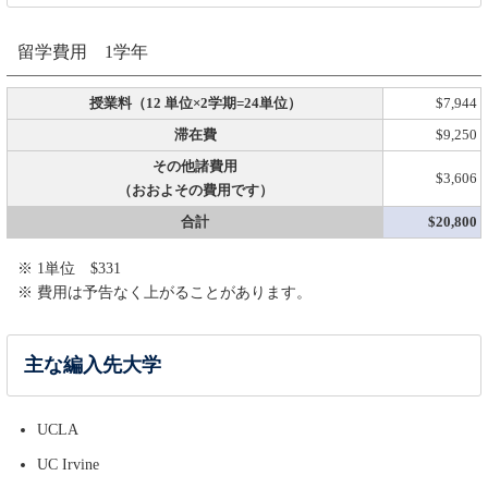
留学費用 1学年
授業料（12 単位×2学期=24単位）
$7,944
滞在費
$9,250
その他諸費用
$3,606
（おおよその費用です）
合計
$20,800
※ 1単位 $331
※ 費用は予告なく上がることがあります。
主な編入先大学
UCLA
UC Irvine