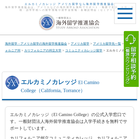
エルカミノカレッジ アメリカ留学なら海外留学推進協会
海外留学推進協会は、アメリカなどの海外留学を無料でサポート・無償で支援。大学・高
校・語学学校への留学情報や奨学金情報・各種説明会（セミナー）。
toggle
navigat
海外留学・アメリカ留学の海外留学推進協会
>
アメリカ留学
>
アメリカ留学先一覧
>
カリフ
ォルニア州
>
カリフォルニアの州立大学
>
コミュニティカレッジ留学
> エルカミノカレッジ
エルカミノカレッジ
El Camino
College（California, Torrance）
エルカミノカレッジ（El Camino College）の公式入学窓口で
す。一般財団法人海外留学推進協会は入学手続きを無料でサ
ポートしています。
カリフォルニア州立コミュニティカレッジ、カリフォルニア