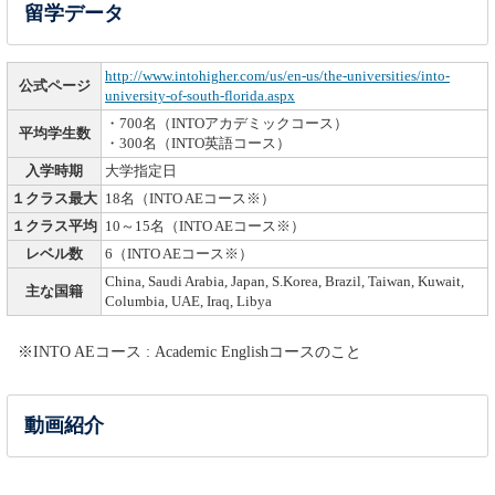
留学データ
http://www.intohigher.com/us/en-us/the-universities/into-
公式ページ
university-of-south-florida.aspx
・700名（INTOアカデミックコース）
平均学生数
・300名（INTO英語コース）
入学時期
大学指定日
１クラス最大
18名（INTO AEコース※）
１クラス平均
10～15名（INTO AEコース※）
レベル数
6（INTO AEコース※）
China, Saudi Arabia, Japan, S.Korea, Brazil, Taiwan, Kuwait,
主な国籍
Columbia, UAE, Iraq, Libya
※INTO AEコース : Academic Englishコースのこと
動画紹介