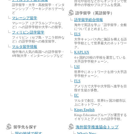
自宅や会社などからオンラインで世
語学留学・大学・高校留学・インタ
界中の学校やプログラムを受講。
ーンシップ・ワーキングホリデーな
ど
語学留学（英語留学）
マレーシア留学
語学留学総合情報
マレーシア（クアラルンプールな
海外で英語を学ぶ「語学留学」全般
ど）への語学学校や大学への留学。
についてまとめました。
フィリピン語学留学
ELS
フィリピン（セブ島・マニラ郊外な
大学キャンパス内に施設を構える語
ど）の語学学校への格安留学。
学学校として世界最大のネットワー
マルタ留学情報
ク。
地中海の人気の島国への語学留学・
KAPLAN
4年制大学・インターンシップなど
4ヶ国約20校の学校を運営している
大手語学学校チェーン。
LSI
世界中にネットワークを持つ大手語
学学校チェーン。
FLS
アメリカで大学や大学院へ進学を目
指す生徒が多数。
EC
マルタで創立、世界6ヶ国20都市以
上にネットワーク。
Kings English
Kings Educationグループが運営する
イギリスとアメリカの語学学校。
留学先を探す
海外留学推進協会トップ
国や地域で探す
What's New