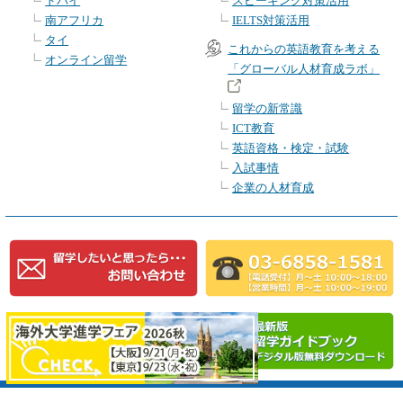
ドバイ
スピーキング対策活用
南アフリカ
IELTS対策活用
タイ
これからの英語教育を考える
オンライン留学
「グローバル人材育成ラボ」
留学の新常識
ICT教育
英語資格・検定・試験
入試事情
企業の人材育成