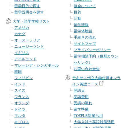
留学目的で探す
協会について
留学説明会を探す
目的
活動
大学・語学学校リスト
留学情報
アメリカ
留学体験談
カナダ
手続きの流れ
オーストラリア
サイトマップ
ニュージーランド
プライバシーポリシー
イギリス
留学相談予約（個別カウン
アイルランド
セリング）
マレーシア・シンガポール
お問い合わせ先
韓国
フィリピン
テキサス州立大学付属オンラ
インド
イン英語コース
スイス
開講日
フランス
受講費用
オランダ
受講の流れ
ドイツ
留学準備
マルタ
TOEFL®対策活用
キプロス
大学入試の英語対策活用