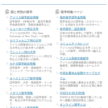
国と州別の留学
留学特集ページ
アメリカ留学総合情報
海外留学奨学金情報
語学留学・4年制大学・返済不要奨
留学生向けの奨学金（スカラーシッ
学金格安留学・高校交換留学など。
プ）を支給する大学へのサポート。
ニューヨーク州立大学
休学留学・認定留学
アメリカのSUNY（The State
日本の大学を休学して留学して留学
University of New York）への留学。
先での取得単位を日本の大学に認
定。
カリフォルニア州の大学
コミュニティカレッジ
アメリカ西海岸のカリフォルニア州
立大学などの各大学への留学。
アメリカの2年制公立大学（コミカ
レ）への留学。4年制大学へ編入も
ワシントン州の大学
可能。
アメリカ西海岸のワシントン州立大
アメリカ高校交換留学
学などの各大学への留学。
アメリカの国務省推奨の高校生の交
カナダ留学総合情報
換留学。授業料免除＋ホームステ
語学留学・大学・高校留学・インタ
イ。
ーンシップ・ワーキングホリデーな
中高生夏休み短期サマープログ
ど。
オーストラリア留学情報
ラム
語学留学・大学・高校留学・インタ
中高生を対象に夏休みを活用して英
ーンシップ・ワーキングホリデーな
語力や国際感覚・自立心を育む海外
ど
体験。
イギリス留学情報
TOEFL® IELTS対策
英語の母国、英国への語学留学・大
TOEFL® IELTSの勉強で困っている
学・私立小学中学高校プログラムな
方へ複数の英語対策をご紹介。
ど
オンライン留学とは
アイルランド留学情報