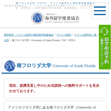
南フロリダ大学（INTO） アメリカ留学なら海外留学推進協会
海外留学推進協会は、アメリカなどの海外留学を無料でサポート・無償で支援。大学・高
校・語学学校への留学情報や奨学金情報・各種説明会（セミナー）。
toggle
navigat
海外留学・アメリカ留学の海外留学推進協会
>
アメリカ留学
>
アメリカ留学先一覧
>
フロリ
ダ州
> 南フロリダ大学（University of South Florida / USF / INTO）
南フロリダ大学
University of South Florida
現在、提携見直し中のため当該校への無料サポートを見合
わせております。
アメリカフロリダ州にある南フロリダ大学（University of