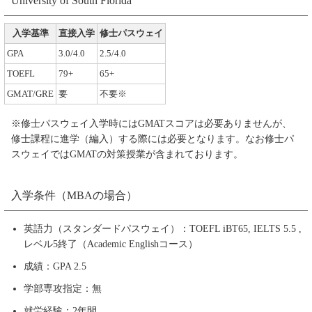
University of South Florida
入学基準
直接入学
修士パスウェイ
GPA
3.0/4.0
2.5/4.0
TOEFL
79+
65+
GMAT/GRE
要
不要※
※修士パスウェイ入学時にはGMATスコアは必要ありませんが、
修士課程に進学（編入）する際には必要となります。なお修士パ
スウェイではGMATの対策授業が含まれております。
入学条件（MBAの場合）
英語力（スタンダードパスウェイ）：TOEFL iBT65, IELTS 5.5 ,
レベル5終了（Academic Englishコース）
成績：GPA 2.5
学部専攻指定：無
就労経験：2年間