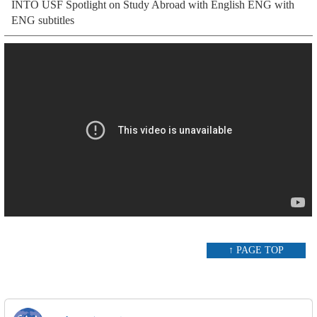
INTO USF Spotlight on Study Abroad with English ENG with
ENG subtitles
↑ PAGE TOP