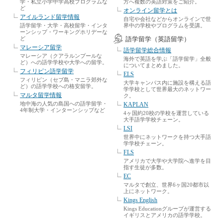
学・私立小学中学高校プログラムな
方へ複数の英語対策をご紹介。
ど
オンライン留学とは
アイルランド留学情報
自宅や会社などからオンラインで世
語学留学・大学・高校留学・インタ
界中の学校やプログラムを受講。
ーンシップ・ワーキングホリデーな
ど
語学留学（英語留学）
マレーシア留学
語学留学総合情報
マレーシア（クアラルンプールな
海外で英語を学ぶ「語学留学」全般
ど）への語学学校や大学への留学。
についてまとめました。
フィリピン語学留学
ELS
フィリピン（セブ島・マニラ郊外な
大学キャンパス内に施設を構える語
ど）の語学学校への格安留学。
学学校として世界最大のネットワー
マルタ留学情報
ク。
地中海の人気の島国への語学留学・
KAPLAN
4年制大学・インターンシップなど
4ヶ国約20校の学校を運営している
大手語学学校チェーン。
LSI
世界中にネットワークを持つ大手語
学学校チェーン。
FLS
アメリカで大学や大学院へ進学を目
指す生徒が多数。
EC
マルタで創立、世界6ヶ国20都市以
上にネットワーク。
Kings English
Kings Educationグループが運営する
イギリスとアメリカの語学学校。