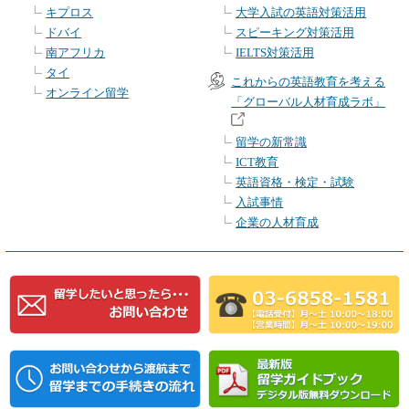
キプロス
大学入試の英語対策活用
ドバイ
スピーキング対策活用
南アフリカ
IELTS対策活用
タイ
これからの英語教育を考える
オンライン留学
「グローバル人材育成ラボ」
留学の新常識
ICT教育
英語資格・検定・試験
入試事情
企業の人材育成