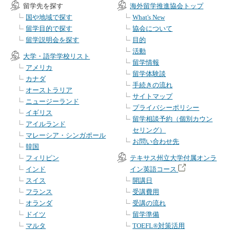
留学先を探す
海外留学推進協会トップ
国や地域で探す
What's New
留学目的で探す
協会について
留学説明会を探す
目的
活動
大学・語学学校リスト
留学情報
アメリカ
留学体験談
カナダ
手続きの流れ
オーストラリア
サイトマップ
ニュージーランド
プライバシーポリシー
イギリス
留学相談予約（個別カウン
アイルランド
セリング）
マレーシア・シンガポール
お問い合わせ先
韓国
フィリピン
テキサス州立大学付属オンラ
インド
イン英語コース
スイス
開講日
フランス
受講費用
オランダ
受講の流れ
ドイツ
留学準備
マルタ
TOEFL®対策活用