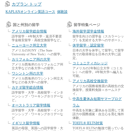
カプラン トップ
KAPLANオンライン英語コース
体験談
国と州別の留学
留学特集ページ
アメリカ留学総合情報
海外留学奨学金情報
語学留学・4年制大学・返済不要奨
留学生向けの奨学金（スカラーシッ
学金格安留学・高校交換留学など。
プ）を支給する大学へのサポート。
ニューヨーク州立大学
休学留学・認定留学
アメリカのSUNY（The State
日本の大学を休学して留学して留学
University of New York）への留学。
先での取得単位を日本の大学に認
定。
カリフォルニア州の大学
コミュニティカレッジ
アメリカ西海岸のカリフォルニア州
立大学などの各大学への留学。
アメリカの2年制公立大学（コミカ
レ）への留学。4年制大学へ編入も
ワシントン州の大学
可能。
アメリカ西海岸のワシントン州立大
アメリカ高校交換留学
学などの各大学への留学。
アメリカの国務省推奨の高校生の交
カナダ留学総合情報
換留学。授業料免除＋ホームステ
語学留学・大学・高校留学・インタ
イ。
ーンシップ・ワーキングホリデーな
中高生夏休み短期サマープログ
ど。
オーストラリア留学情報
ラム
語学留学・大学・高校留学・インタ
中高生を対象に夏休みを活用して英
ーンシップ・ワーキングホリデーな
語力や国際感覚・自立心を育む海外
ど
体験。
イギリス留学情報
TOEFL® IELTS対策
英語の母国、英国への語学留学・大
TOEFL® IELTSの勉強で困っている