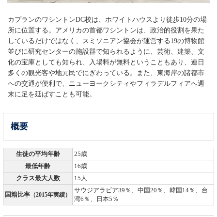
カプランのワシントンDC校は、ホワイトハウスより徒歩10分の場
所に位置する。アメリカの首都ワシントンは、政治的役割を果た
しているだけではなく、スミソニアン協会が運営する19の博物館
並びに研究センターの施設群で知られるように、芸術、建築、文
化の宝庫としても知られ、入場料が無料ということもあり、連日
多くの観光客や地元民でにぎわっている。また、東海岸の諸都市
への交通が便利で、ニューヨークシティやフィラデルフィアへ週
末に足を延ばすことも可能。
概要
生徒の平均年齢
25歳
最低年齢
16歳
クラス最大人数
15人
サウジアラビア39％、中国20％、韓国14％、台
国籍比率
（2015年実績）
湾6％、日本5％