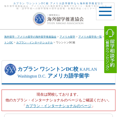
カプラン ワシントンDC校 アメリカ語学留学なら海外留学推進協会
海外留学推進協会は、アメリカなどの海外留学を無料でサポート・無償で支援。大学・高
校・語学学校への留学情報や奨学金情報・各種説明会（セミナー）。
toggle
navigat
海外留学・アメリカ留学の海外留学推進協会
>
アメリカ留学
>
アメリカ留学先一覧
>
ワシン
トンDC
>
カプラン・インターナショナル
> ワシントンDC校
カプラン ワシントンDC校
KAPLAN
アメリカ語学留学
Washington D.C.
現在は閉校しております。
他のカプラン・インターナショナルのページもご確認ください。
「
カプラン・インターナショナルのページ
」