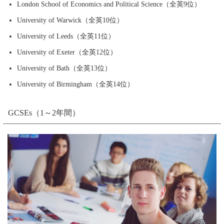
London School of Economics and Political Science（全英9位）
University of Warwick（全英10位）
University of Leeds（全英11位）
University of Exeter（全英12位）
University of Bath（全英13位）
University of Birmingham（全英14位）
GCSEs（1～2年間）