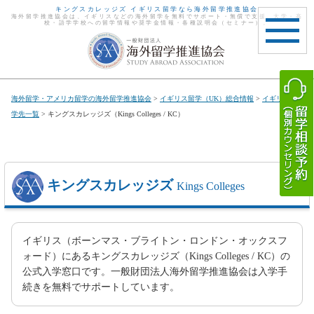
キングスカレッジズ イギリス留学なら海外留学推進協会
海外留学推進協会は、イギリスなどの海外留学を無料でサポート・無償で支援。大学・高
校・語学学校への留学情報や奨学金情報・各種説明会（セミナー）。
toggle
navigat
海外留学・アメリカ留学の海外留学推進協会
>
イギリス留学（UK）総合情報
>
イギリス留
学先一覧
> キングスカレッジズ（Kings Colleges / KC）
キングスカレッジズ
Kings Colleges
イギリス（ボーンマス・ブライトン・ロンドン・オックスフ
ォード）にあるキングスカレッジズ（Kings Colleges / KC）の
公式入学窓口です。一般財団法人海外留学推進協会は入学手
続きを無料でサポートしています。