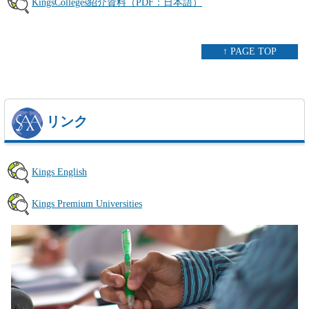
KingsColleges紹介資料（PDF：日本語）
↑ PAGE TOP
リンク
Kings English
Kings Premium Universities