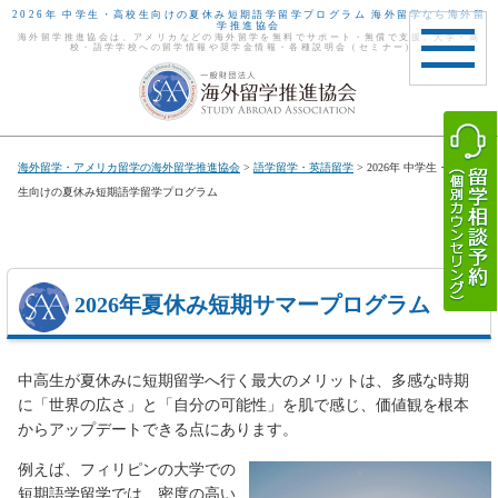
2026年 中学生・高校生向けの夏休み短期語学留学プログラム 海外留学なら海外留
学推進協会
海外留学推進協会は、アメリカなどの海外留学を無料でサポート・無償で支援。大学・高
校・語学学校への留学情報や奨学金情報・各種説明会（セミナー）。
toggle
navigat
海外留学・アメリカ留学の海外留学推進協会
>
語学留学・英語留学
> 2026年 中学生・高校
生向けの夏休み短期語学留学プログラム
2026年夏休み短期サマープログラム
中高生が夏休みに短期留学へ行く最大のメリットは、多感な時期
に「世界の広さ」と「自分の可能性」を肌で感じ、価値観を根本
からアップデートできる点にあります。
例えば、フィリピンの大学での
短期語学留学では、密度の高い