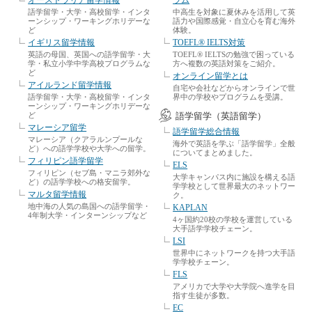
語学留学・大学・高校留学・インタ
中高生を対象に夏休みを活用して英
ーンシップ・ワーキングホリデーな
語力や国際感覚・自立心を育む海外
ど
体験。
イギリス留学情報
TOEFL® IELTS対策
英語の母国、英国への語学留学・大
TOEFL® IELTSの勉強で困っている
学・私立小学中学高校プログラムな
方へ複数の英語対策をご紹介。
ど
オンライン留学とは
アイルランド留学情報
自宅や会社などからオンラインで世
語学留学・大学・高校留学・インタ
界中の学校やプログラムを受講。
ーンシップ・ワーキングホリデーな
ど
語学留学（英語留学）
マレーシア留学
語学留学総合情報
マレーシア（クアラルンプールな
海外で英語を学ぶ「語学留学」全般
ど）への語学学校や大学への留学。
についてまとめました。
フィリピン語学留学
ELS
フィリピン（セブ島・マニラ郊外な
大学キャンパス内に施設を構える語
ど）の語学学校への格安留学。
学学校として世界最大のネットワー
マルタ留学情報
ク。
地中海の人気の島国への語学留学・
KAPLAN
4年制大学・インターンシップなど
4ヶ国約20校の学校を運営している
大手語学学校チェーン。
LSI
世界中にネットワークを持つ大手語
学学校チェーン。
FLS
アメリカで大学や大学院へ進学を目
指す生徒が多数。
EC