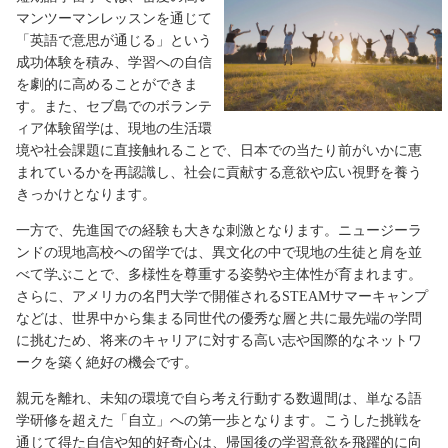
マンツーマンレッスンを通じて
「英語で意思が通じる」という
成功体験を積み、学習への自信
を劇的に高めることができま
す。また、セブ島でのボランテ
ィア体験留学は、現地の生活環
境や社会課題に直接触れることで、日本での当たり前がいかに恵
まれているかを再認識し、社会に貢献する意欲や広い視野を養う
きっかけとなります。
一方で、先進国での経験も大きな刺激となります。ニュージーラ
ンドの現地高校への留学では、異文化の中で現地の生徒と肩を並
べて学ぶことで、多様性を尊重する姿勢や主体性が育まれます。
さらに、アメリカの名門大学で開催されるSTEAMサマーキャンプ
などは、世界中から集まる同世代の優秀な層と共に最先端の学問
に挑むため、将来のキャリアに対する高い志や国際的なネットワ
ークを築く絶好の機会です。
親元を離れ、未知の環境で自ら考え行動する数週間は、単なる語
学研修を超えた「自立」への第一歩となります。こうした挑戦を
通じて得た自信や知的好奇心は、帰国後の学習意欲を飛躍的に向