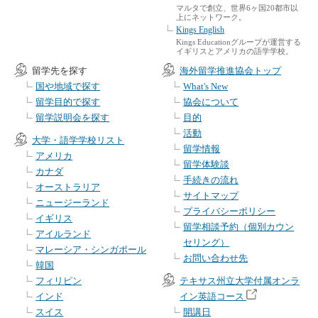
マルタで創立、世界6ヶ国20都市以
上にネットワーク。
Kings English
Kings Educationグループが運営する
イギリスとアメリカの語学学校。
留学先を探す
海外留学推進協会トップ
国や地域で探す
What's New
留学目的で探す
協会について
留学説明会を探す
目的
活動
大学・語学学校リスト
留学情報
アメリカ
留学体験談
カナダ
手続きの流れ
オーストラリア
サイトマップ
ニュージーランド
プライバシーポリシー
イギリス
留学相談予約（個別カウン
アイルランド
セリング）
マレーシア・シンガポール
お問い合わせ先
韓国
フィリピン
テキサス州立大学付属オンラ
インド
イン英語コース
スイス
開講日