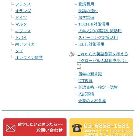
フランス
受講費用
オランダ
受講の流れ
ドイツ
留学準備
マルタ
TOEFL®対策活用
キプロス
大学入試の英語対策活用
ドバイ
スピーキング対策活用
南アフリカ
IELTS対策活用
タイ
これからの英語教育を考える
オンライン留学
「グローバル人材育成ラボ」
留学の新常識
ICT教育
英語資格・検定・試験
入試事情
企業の人材育成