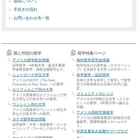
協会について
手続きの流れ
お問い合わせ先一覧
国と州別の留学
留学特集ページ
アメリカ留学総合情報
海外留学奨学金情報
語学留学・4年制大学・返済不要奨
留学生向けの奨学金（スカラーシッ
学金格安留学・高校交換留学など。
プ）を支給する大学へのサポート。
ニューヨーク州立大学
休学留学・認定留学
アメリカのSUNY（The State
日本の大学を休学して留学して留学
University of New York）への留学。
先での取得単位を日本の大学に認
定。
カリフォルニア州の大学
コミュニティカレッジ
アメリカ西海岸のカリフォルニア州
立大学などの各大学への留学。
アメリカの2年制公立大学（コミカ
レ）への留学。4年制大学へ編入も
ワシントン州の大学
可能。
アメリカ西海岸のワシントン州立大
アメリカ高校交換留学
学などの各大学への留学。
アメリカの国務省推奨の高校生の交
カナダ留学総合情報
換留学。授業料免除＋ホームステ
語学留学・大学・高校留学・インタ
イ。
ーンシップ・ワーキングホリデーな
中高生夏休み短期サマープログ
ど。
オーストラリア留学情報
ラム