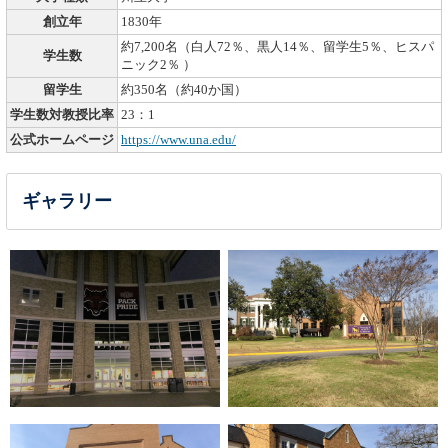
創立年
1830年
約7,200名（白人72％、黒人14％、留学生5％、ヒスパ
学生数
ニック2％ ）
留学生
約350名（約40か国）
学生数対教授比率
23：1
公式ホームページ
https://www.una.edu/
ギャラリー