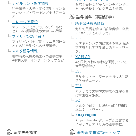
アイルランド留学情報
自宅や会社などからオンラインで世
語学留学・大学・高校留学・インタ
界中の学校やプログラムを受講。
ーンシップ・ワーキングホリデーな
ど
語学留学（英語留学）
マレーシア留学
語学留学総合情報
マレーシア（クアラルンプールな
海外で英語を学ぶ「語学留学」全般
ど）への語学学校や大学への留学。
についてまとめました。
フィリピン語学留学
ELS
フィリピン（セブ島・マニラ郊外な
大学キャンパス内に施設を構える語
ど）の語学学校への格安留学。
学学校として世界最大のネットワー
マルタ留学情報
ク。
地中海の人気の島国への語学留学・
KAPLAN
4年制大学・インターンシップなど
4ヶ国約20校の学校を運営している
大手語学学校チェーン。
LSI
世界中にネットワークを持つ大手語
学学校チェーン。
FLS
アメリカで大学や大学院へ進学を目
指す生徒が多数。
EC
マルタで創立、世界6ヶ国20都市以
上にネットワーク。
Kings English
Kings Educationグループが運営する
イギリスとアメリカの語学学校。
留学先を探す
海外留学推進協会トップ