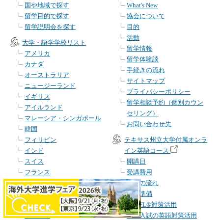
国や地域で探す
What's New
留学目的で探す
協会について
留学説明会を探す
目的
活動
大学・語学学校リスト
留学情報
アメリカ
留学体験談
カナダ
手続きの流れ
オーストラリア
サイトマップ
ニュージーランド
プライバシーポリシー
イギリス
留学相談予約（個別カウン
アイルランド
セリング）
マレーシア・シンガポール
お問い合わせ先
韓国
フィリピン
テキサス州立大学付属オンラ
インド
イン英語コース
スイス
開講日
フランス
受講費用
オランダ
受講の流れ
ドイツ
留学準備
マルタ
TOEFL®対策活用
キプロス
大学入試の英語対策活用