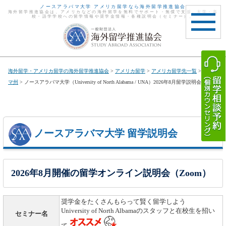
ノースアラバマ大学 アメリカ留学なら海外留学推進協会
海外留学推進協会は、アメリカなどの海外留学を無料でサポート・無償で支援。大学・高
校・語学学校への留学情報や奨学金情報・各種説明会（セミナー）。
toggle
navigat
海外留学・アメリカ留学の海外留学推進協会
>
アメリカ留学
>
アメリカ留学先一覧
>
アラバ
マ州
> ノースアラバマ大学（University of North Alabama / UNA）2026年8月留学説明会開催
ノースアラバマ大学 留学説明会
2026年8月開催の留学オンライン説明会（Zoom）
奨学金をたくさんもらって賢く留学しよう
University of North Albamaのスタッフと在校生を招い
セミナー名