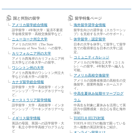
国と州別の留学
留学特集ページ
アメリカ留学総合情報
海外留学奨学金情報
語学留学・4年制大学・返済不要奨
留学生向けの奨学金（スカラーシッ
学金格安留学・高校交換留学など。
プ）を支給する大学へのサポート。
ニューヨーク州立大学
休学留学・認定留学
アメリカのSUNY（The State
日本の大学を休学して留学して留学
University of New York）への留学。
先での取得単位を日本の大学に認
定。
カリフォルニア州の大学
コミュニティカレッジ
アメリカ西海岸のカリフォルニア州
立大学などの各大学への留学。
アメリカの2年制公立大学（コミカ
レ）への留学。4年制大学へ編入も
ワシントン州の大学
可能。
アメリカ西海岸のワシントン州立大
アメリカ高校交換留学
学などの各大学への留学。
アメリカの国務省推奨の高校生の交
カナダ留学総合情報
換留学。授業料免除＋ホームステ
語学留学・大学・高校留学・インタ
イ。
ーンシップ・ワーキングホリデーな
中高生夏休み短期サマープログ
ど。
オーストラリア留学情報
ラム
語学留学・大学・高校留学・インタ
中高生を対象に夏休みを活用して英
ーンシップ・ワーキングホリデーな
語力や国際感覚・自立心を育む海外
ど
体験。
イギリス留学情報
TOEFL® IELTS対策
英語の母国、英国への語学留学・大
TOEFL® IELTSの勉強で困っている
学・私立小学中学高校プログラムな
方へ複数の英語対策をご紹介。
ど
オンライン留学とは