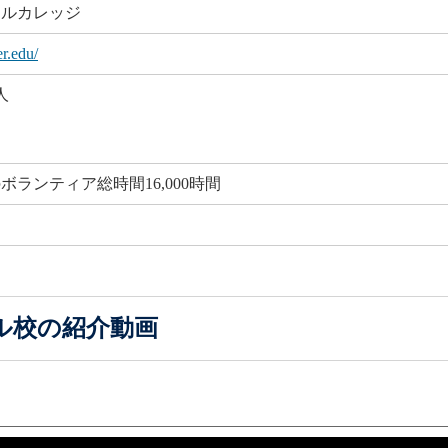
ールカレッジ
r.edu/
人
度のボランティア総時間16,000時間
ル校の紹介動画