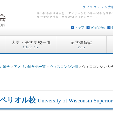
ウィスコンシン大
海外留学推進協会は、アメリカなどの海外留学を無料
報や奨学金情報・各種説明会（セミナー）。
トップ
What's New
大学・語学学校一覧
留学体験談
School List
Voice
カ留学
>
アメリカ留学先一覧
>
ウィスコンシン州
> ウィスコンシン大
スペリオル校
University of Wisconsin Superior