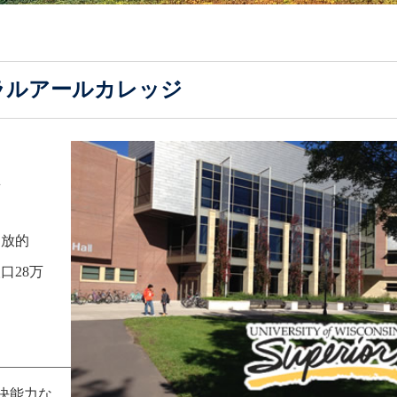
ラルアールカレッジ
盟
開放的
口28万
決能力な